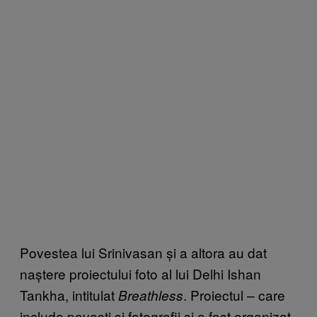
Povestea lui Srinivasan și a altora au dat
naștere proiectului foto al lui Delhi Ishan
Tankha, intitulat
. Proiectul – care
Breathless
include povești și fotografii și a fost organizat