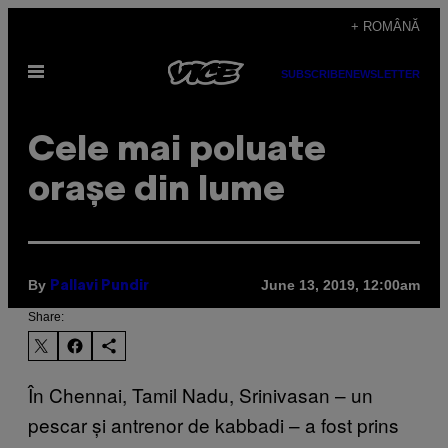
Skip
+ ROMÂNĂ
to
Open
content
SUBSCRIBE
NEWSLETTER
Menu
Cele mai poluate
orașe din lume
By
June 13, 2019, 12:00am
Pallavi Pundir
Share:
În Chennai, Tamil Nadu, Srinivasan – un
pescar și antrenor de kabbadi – a fost prins