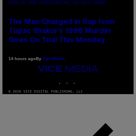
PHOTO BY JOHN LOCHER/POOL/AFP VIA GETTY IMAGES
The Man Charged in Rap Icon
Tupac Shakur’s 1996 Murder
Goes On Trial This Monday
By
14 hours ago
Dan Milam
VICE
MEDIA
INSTAGRAM
TIKTOK
YOUTUBE
© 2026 VICE DIGITAL PUBLISHING, LLC