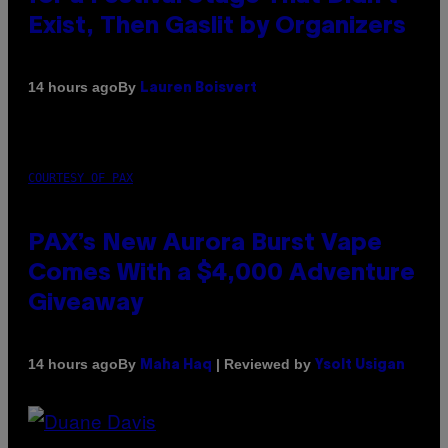
Exist, Then Gaslit by Organizers
By
14 hours ago
Lauren Boisvert
COURTESY OF PAX
PAX’s New Aurora Burst Vape
Comes With a $4,000 Adventure
Giveaway
By
| Reviewed by
14 hours ago
Maha Haq
Ysolt Usigan