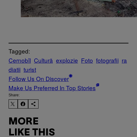
Tagged:
Cernobîl
Cultură
explozie
Foto
fotografii
ra
diatii
turist
Follow Us On Discover
Make Us Preferred In Top Stories
Share:
MORE
LIKE THIS