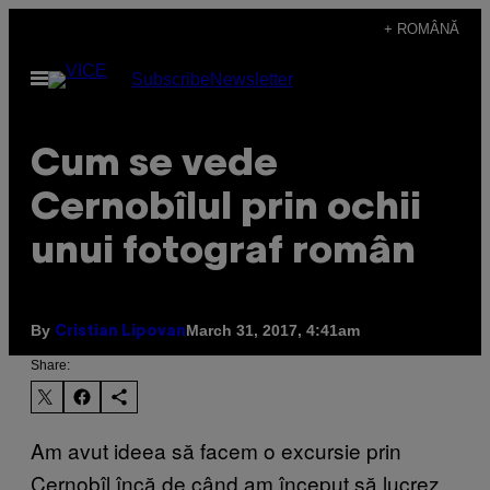
Skip
+ ROMÂNĂ
to
Open
Subscribe
Newsletter
content
Menu
Cum se vede
Cernobîlul prin ochii
unui fotograf român
By
March 31, 2017, 4:41am
Cristian Lipovan
Share:
Am avut ideea să facem o excursie prin
Cernobîl încă de când am început să lucrez