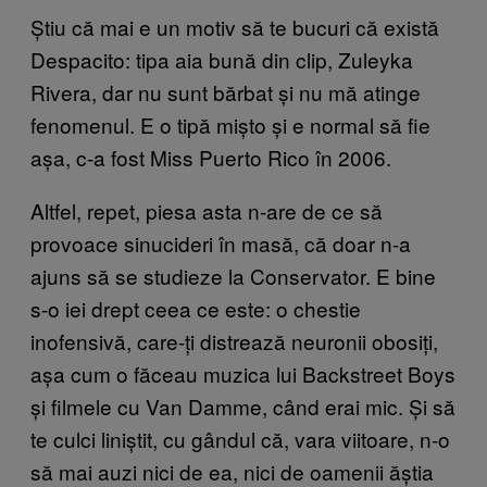
Știu că mai e un motiv să te bucuri că există
Despacito: tipa aia bună din clip, Zuleyka
Rivera, dar nu sunt bărbat și nu mă atinge
fenomenul. E o tipă mișto și e normal să fie
așa, c-a fost Miss Puerto Rico în 2006.
Altfel, repet, piesa asta n-are de ce să
provoace sinucideri în masă, că doar n-a
ajuns să se studieze la Conservator. E bine
s-o iei drept ceea ce este: o chestie
inofensivă, care-ți distrează neuronii obosiți,
așa cum o făceau muzica lui Backstreet Boys
și filmele cu Van Damme, când erai mic. Și să
te culci liniștit, cu gândul că, vara viitoare, n-o
să mai auzi nici de ea, nici de oamenii ăștia