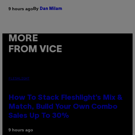
By
9 hours ago
Dan Milam
MORE
FROM VICE
FLESHLIGHT
How To Stack Fleshlight’s Mix &
Match, Build Your Own Combo
Sales Up To 30%
9 hours ago