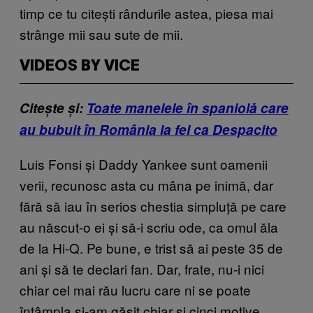
timp ce tu citești rândurile astea, piesa mai
strânge mii sau sute de mii.
VIDEOS BY VICE
Citește și:
Toate manelele în spaniolă care
au bubuit în România la fel ca Despacito
Luis Fonsi și Daddy Yankee sunt oamenii
verii, recunosc asta cu mâna pe inimă, dar
fără să iau în serios chestia simpluță pe care
au născut-o ei și să-i scriu ode, ca omul ăla
de la Hi-Q. Pe bune, e trist să ai peste 35 de
ani și să te declari fan. Dar, frate, nu-i nici
chiar cel mai rău lucru care ni se poate
întâmpla și-am găsit chiar și cinci motive