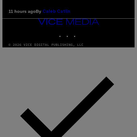
By
11 hours ago
Caleb Catlin
VICE
MEDIA
INSTAGRAM
TIKTOK
YOUTUBE
© 2026 VICE DIGITAL PUBLISHING, LLC