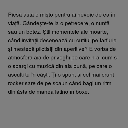
Piesa asta e mișto pentru ai nevoie de ea în
viață. Gândește-te la o petrecere, o nuntă
sau un botez. Știi momentele ale moarte,
când invitații desenează cu cuțitul pe farfurie
și mestecă plictisiți din aperitive? E vorba de
atmosfera aia de priveghi pe care n-ai cum s-
o spargi cu muzică din aia bună, pe care o
asculți tu în căști. Ți-o spun, și cel mai crunt
rocker sare de pe scaun când bagi un ritm
din ăsta de manea latino în boxe.