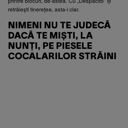
printre blocuri, de-astea. Cu „Despacito” îți
retrăiești tinerețea, asta-i clar.
NIMENI NU TE JUDECĂ
DACĂ TE MIȘTI, LA
NUNȚI, PE PIESELE
COCALARILOR STRĂINI