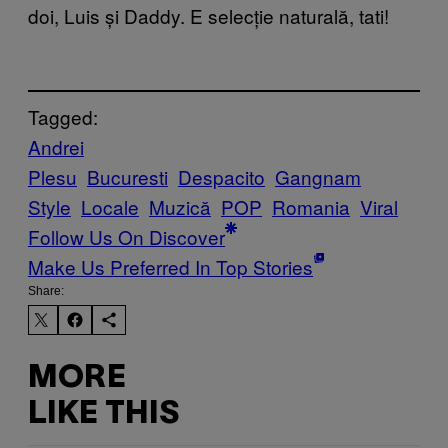
doi, Luis și Daddy. E selecție naturală, tati!
Tagged:
Andrei
Plesu
Bucuresti
Despacito
Gangnam
Style
Locale
Muzică
POP
Romania
Viral
Follow Us On Discover
Make Us Preferred In Top Stories
Share:
MORE
LIKE THIS