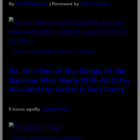
By
| Reviewed by
Sam Watanuki
Ysolt Usigan
(PHOTO BY TIM MOSENFELDER/GETTY IMAGES)
So, Uh, One of the Songs of the
Summer Was Made With AI After
All—and the Artist Is Not Sorry
By
9 hours ago
Caleb Catlin
(PHOTO BY MARC BROUSSELY/REDFERNS)