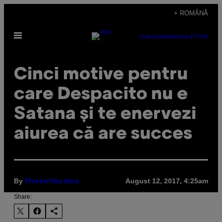
Skip
+ ROMÂNĂ
to
Open
content
SUBSCRIBE
NEWSLETTER
Menu
Cinci motive pentru
care Despacito nu e
Satana și te enervezi
aiurea că are succes
By
August 12, 2017, 4:25am
Florentina Iana
Share: