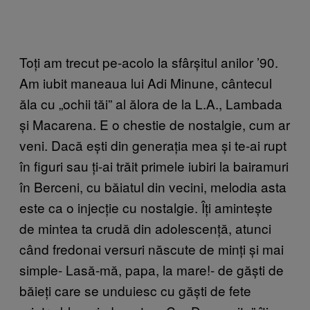
Toți am trecut pe-acolo la sfârșitul anilor ’90.
Am iubit maneaua lui Adi Minune, cântecul
ăla cu „ochii tăi” al ălora de la L.A., Lambada
și Macarena. E o chestie de nostalgie, cum ar
veni. Dacă ești din generația mea și te-ai rupt
în figuri sau ți-ai trăit primele iubiri la bairamuri
în Berceni, cu băiatul din vecini, melodia asta
este ca o injecție cu nostalgie. Îți amintește
de mintea ta crudă din adolescență, atunci
când fredonai versuri născute de minți și mai
simple- Lasă-mă, papa, la mare!- de găști de
băieți care se unduiesc cu găști de fete