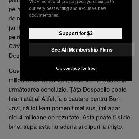
VICE membership also gives you access to
pe YouTube, îți vor apărea peste 10 milioane
our very best writing and exclusive new
documentaries.
de rezultate de toate felurile: remixuri la
țambal, la vioară cu goarnă, parodii, coveruri
Support for $2
pe ritm de manea și celebrul de-acum clip cu
Cătălina Gheorghiu și varianta ei pentru
See All Membership Plans
Despacito.
Or, continue for free
Cuvântul ăsta în titlul i-a adus și ei vreo 5,8
milioane de vizualizări, ceea ce mă aduce la
următoarea concluzie. Țâța Despacito poate
hrăni atâția! Altfel, la o căutare pentru Bon
Jovi, că tot l-am pomenit mai sus, îmi apar
nici 4 milioane de rezultate. Asta poate fi și de
bine: trupa asta nu adună și clipuri la mișto.