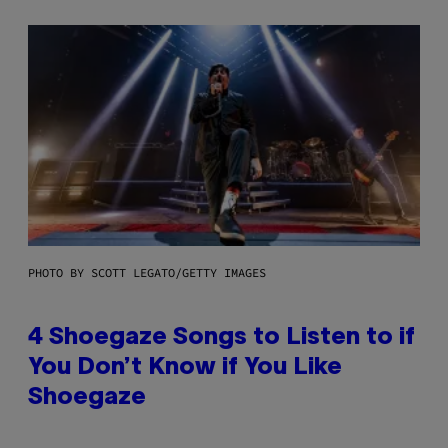
PHOTO BY SCOTT LEGATO/GETTY IMAGES
4 Shoegaze Songs to Listen to if
You Don’t Know if You Like
Shoegaze