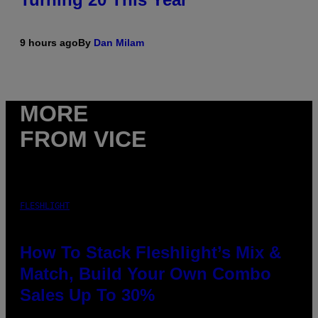
9 hours ago
By
Dan Milam
MORE
FROM VICE
FLESHLIGHT
How To Stack Fleshlight’s Mix &
Match, Build Your Own Combo
Sales Up To 30%