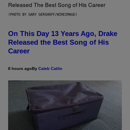
(PHOTO BY GARY GERSHOFF/WIREIMAGE)
On This Day 13 Years Ago, Drake
Released the Best Song of His
Career
8 hours ago
By
Caleb Catlin