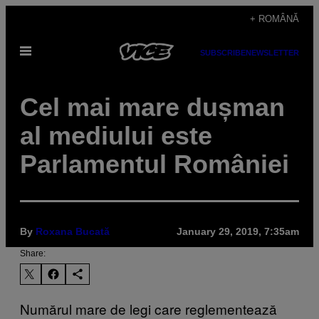
Skip
+ ROMÂNĂ
to
Open
content
SUBSCRIBE
NEWSLETTER
Menu
Cel mai mare dușman
al mediului este
Parlamentul României
By
Roxana Bucată
January 29, 2019, 7:35am
Share:
Numărul mare de legi care reglementează