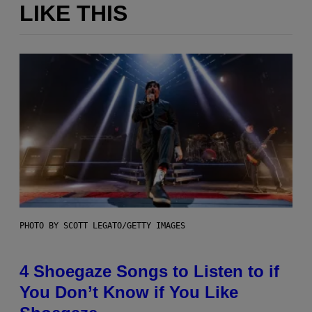
LIKE THIS
PHOTO BY SCOTT LEGATO/GETTY IMAGES
4 Shoegaze Songs to Listen to if
You Don’t Know if You Like