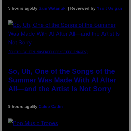
9 hours ago
By
Sam Watanuki
| Reviewed by
Ysolt Usigan
(PHOTO BY TIM MOSENFELDER/GETTY IMAGES)
So, Uh, One of the Songs of the
Summer Was Made With AI After
All—and the Artist Is Not Sorry
9 hours ago
By
Caleb Catlin