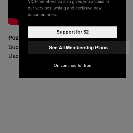
VICE membership also gives you access to
our very best writing and exclusive new
documentaries.
Support for $2
Ministrul Apărării sau
Poziție posibilă:
Supre-Mare Prior al Cavaleriei Române
See All Membership Plans
Dacice
Or, continue for free