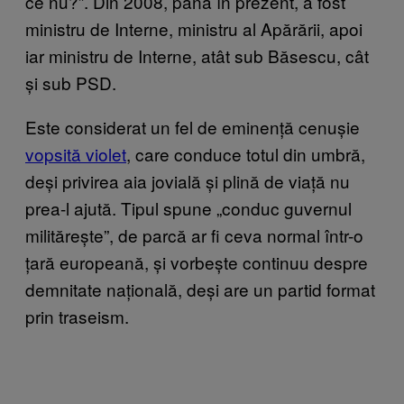
ce nu?”. Din 2008, până în prezent, a fost
ministru de Interne, ministru al Apărării, apoi
iar ministru de Interne, atât sub Băsescu, cât
și sub PSD.
Este considerat un fel de eminență cenușie
vopsită violet
, care conduce totul din umbră,
deși privirea aia jovială și plină de viață nu
prea-l ajută. Tipul spune „conduc guvernul
militărește”, de parcă ar fi ceva normal într-o
țară europeană, și vorbește continuu despre
demnitate națională, deși are un partid format
prin traseism.