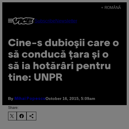
Skip
+ ROMÂNĂ
to
Open
Subscribe
Newsletter
content
Menu
Cine-s dubioşii care o
să conducă țara și o
să ia hotărâri pentru
tine: UNPR
By
October 16, 2015, 5:09am
Mihai Popescu
Share: