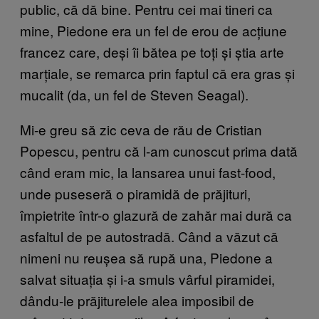
public, că dă bine. Pentru cei mai tineri ca
mine, Piedone era un fel de erou de acțiune
francez care, deși îi bătea pe toți și știa arte
marțiale, se remarca prin faptul că era gras și
mucalit (da, un fel de Steven Seagal).
Mi-e greu să zic ceva de rău de Cristian
Popescu, pentru că l-am cunoscut prima dată
când eram mic, la lansarea unui fast-food,
unde puseseră o piramidă de prăjituri,
împietrite într-o glazură de zahăr mai dură ca
asfaltul de pe autostradă. Când a văzut că
nimeni nu reușea să rupă una, Piedone a
salvat situația și i-a smuls vârful piramidei,
dându-le prăjiturelele alea imposibil de