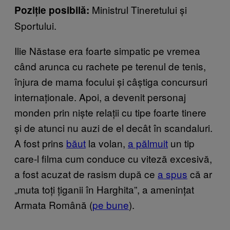
Ministrul Tineretului și
Poziție posibilă:
Sportului.
Ilie Năstase era foarte simpatic pe vremea
când arunca cu rachete pe terenul de tenis,
înjura de mama focului și câștiga concursuri
internaționale. Apoi, a devenit personaj
monden prin niște relații cu tipe foarte tinere
și de atunci nu auzi de el decât în scandaluri.
A fost prins
băut
la volan,
a pălmuit
un tip
care-l filma cum conduce cu viteză excesivă,
a fost acuzat de rasism după ce
a spus
că ar
„muta toți țiganii în Harghita”, a amenințat
Armata Română (
pe bune
).