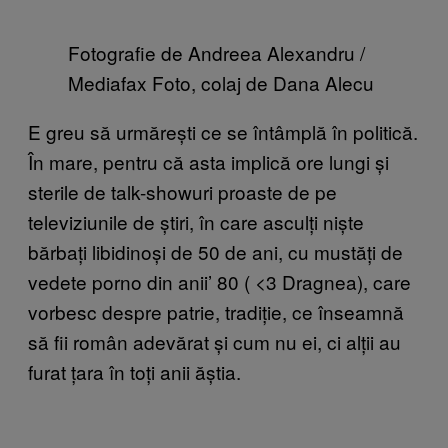
Fotografie de Andreea Alexandru /
Mediafax Foto, colaj de Dana Alecu
E greu să urmărești ce se întâmplă în politică.
În mare, pentru că asta implică ore lungi și
sterile de talk-showuri proaste de pe
televiziunile de știri, în care asculți niște
bărbați libidinoși de 50 de ani, cu mustăți de
vedete porno din anii’ 80 ( <3 Dragnea), care
vorbesc despre patrie, tradiție, ce înseamnă
să fii român adevărat și cum nu ei, ci alții au
furat țara în toți anii ăștia.