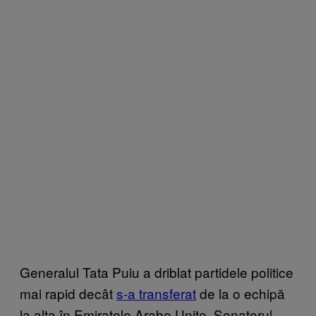
Generalul Tata Puiu a driblat partidele politice
mai rapid decât
s-a transferat
de la o echipă
la alta în Emiratele Arabe Unite. Senatorul