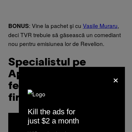
: Vine la pachet şi cu
Vasile Muraru
,
BONUS
deci TVR trebuie să găsească un comediant
nou pentru emisiunea lor de Revelion.
Specialistul pe
Apărare al UNPR e un
×
fel de templier cu
firmă de bodigarzi
Kill the ads for
just $2 a month