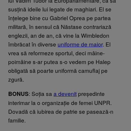
lui Vadim Tudor la Europarlamentare, ca să
susțină ideile lui legate de maghiari. El se
înțelege bine cu Gabriel Oprea pe partea
militară, în sensul că Năstase contrariază
englezii, an de an, că vine la Wimbledon
îmbrăcat în diverse
uniforme de maior
. El
vrea să reformeze sportul, deci mâine-
poimâine s-ar putea s-o vedem pe Halep
obligată să poarte uniformă camuflaj pe
zgură.
: Soția sa
a devenit
președinte
BONUS
interimar la o organizație de femei UNPR.
Dovadă că iubirea de patrie se pasează-n
familie.