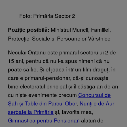
Foto: Primăria Sector 2
Ministrul Muncii, Familiei,
Poziție posibilă:
Protecţiei Sociale și Persoanelor Vârstnice
Neculai Onțanu este primarul sectorului 2 de
15 ani, pentru că nu i-a spus nimeni că nu
poate să fie. Și el joacă într-un film drăguț, în
care e primarul-pensionar, că-și cunoaște
bine electoratul principal și îl câștigă an de an
cu niște evenimente precum
Concursul de
Șah și Table din Parcul Obor
,
Nunțile de Aur
serbate la Primărie
și, favorita mea,
Gimnastică pentru Pensionari
alături de