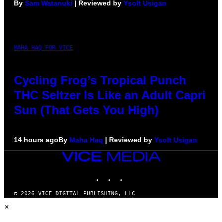
By
Sam Watanuki
| Reviewed by
Ysolt Usigan
MAHA HAQ FOR VICE
Cycling Frog’s Tropical Punch
THC Seltzer Is Like an Adult Capri
Sun (That Gets You High)
14 hours ago
By
Maha Haq
| Reviewed by
Ysolt Usigan
VICE
MEDIA
INSTAGRAM
TIKTOK
YOUTUBE
© 2026 VICE DIGITAL PUBLISHING, LLC
×