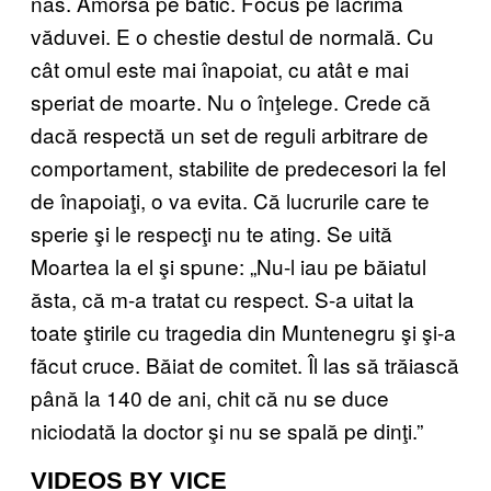
nas. Amorsă pe batic. Focus pe lacrima
văduvei. E o chestie destul de normală. Cu
cât omul este mai înapoiat, cu atât e mai
speriat de moarte. Nu o înţelege. Crede că
dacă respectă un set de reguli arbitrare de
comportament, stabilite de predecesori la fel
de înapoiaţi, o va evita. Că lucrurile care te
sperie şi le respecţi nu te ating. Se uită
Moartea la el şi spune: „Nu-l iau pe băiatul
ăsta, că m-a tratat cu respect. S-a uitat la
toate ştirile cu tragedia din Muntenegru şi şi-a
făcut cruce. Băiat de comitet. Îl las să trăiască
până la 140 de ani, chit că nu se duce
niciodată la doctor şi nu se spală pe dinţi.”
VIDEOS BY VICE