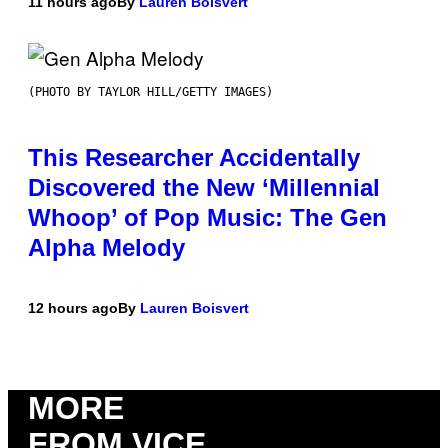
11 hours ago
By
Lauren Boisvert
(PHOTO BY TAYLOR HILL/GETTY IMAGES)
This Researcher Accidentally
Discovered the New ‘Millennial
Whoop’ of Pop Music: The Gen
Alpha Melody
12 hours ago
By
Lauren Boisvert
MORE
FROM VICE