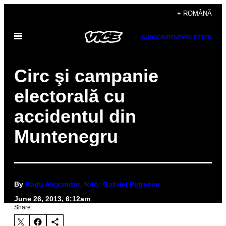
Skip
+ ROMÂNĂ
to
Open
content
SUBSCRIBE
NEWSLETTER
Menu
Circ şi campanie
electorală cu
accidentul din
Muntenegru
By
Radu Alexandru, foto: Gabriel Petrescu
June 26, 2013, 6:12am
Share: