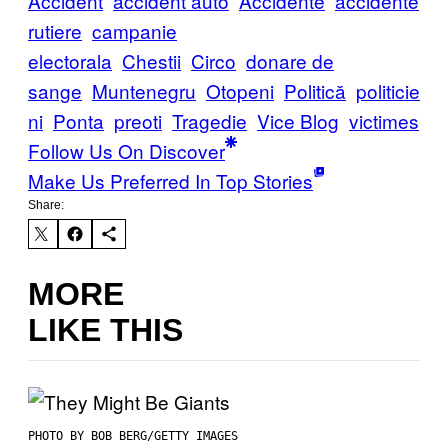
Accident
accident auto
Accidente
accidente
rutiere
campanie
electorala
Chestii
Circo
donare de
sange
Muntenegru
Otopeni
Politică
politicie
ni
Ponta
preoti
Tragedie
Vice Blog
victimes
Follow Us On Discover
Make Us Preferred In Top Stories
Share:
MORE
LIKE THIS
PHOTO BY BOB BERG/GETTY IMAGES