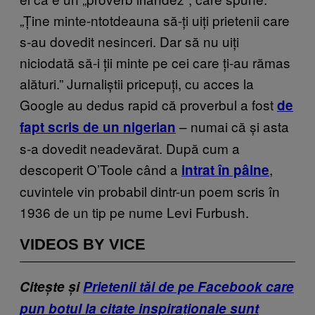
„Ține minte-ntotdeauna să-ți uiți prietenii care
s-au dovedit nesinceri. Dar să nu uiți
niciodată să-i ții minte pe cei care ți-au rămas
alături.” Jurnaliștii pricepuți, cu acces la
Google au dedus rapid că proverbul a fost
de
– numai că și asta
fapt scris de un nigerian
s-a dovedit neadevărat. După cum a
descoperit O’Toole când a
,
intrat în pâine
cuvintele vin probabil dintr-un poem scris în
1936 de un tip pe nume Levi Furbush.
VIDEOS BY VICE
Citește și
Prietenii tăi de pe Facebook care
pun botul la citate inspiraționale sunt