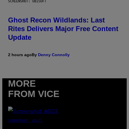
SCREENSHOT: UBISOFT
Ghost Recon Wildlands: Last
Rites Delivers Major Free Content
Update
2 hours ago
By
Denny Connolly
MORE
FROM VICE
SCREENSHOT: ASCII