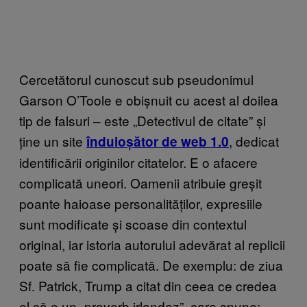
Cercetătorul cunoscut sub pseudonimul
Garson O’Toole e obișnuit cu acest al doilea
tip de falsuri – este „Detectivul de citate” și
ține un site
, dedicat
înduioșător de web 1.0
identificării originilor citatelor. E o afacere
complicată uneori. Oamenii atribuie greșit
poante haioase personalităților, expresiile
sunt modificate și scoase din contextul
original, iar istoria autorului adevărat al replicii
poate să fie complicată. De exemplu: de ziua
Sf. Patrick, Trump a citat din ceea ce credea
el că e un „proverb irlandez”, care spune: