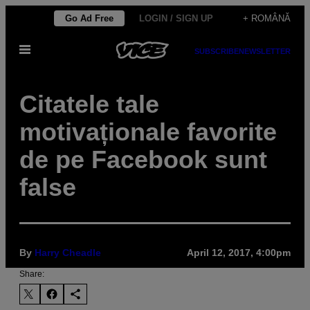
Skip
Go Ad Free
LOGIN / SIGN UP
+ ROMÂNĂ
to
Open
content
SUBSCRIBE
NEWSLETTER
Menu
Citatele tale
motivaționale favorite
de pe Facebook sunt
false
By
Harry Cheadle
April 12, 2017, 4:00pm
Share: