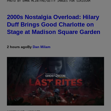
PHOTO BY EMMA MCINTYRE/GETTY IMAGES FOR SIRIUSXM
2000s Nostalgia Overload: Hilary
Duff Brings Good Charlotte on
Stage at Madison Square Garden
2 hours ago
By
Dan Milam