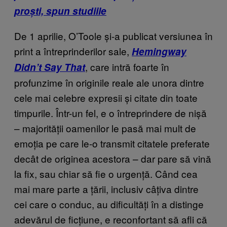
proști, spun studiile
De 1 aprilie, O’Toole și-a publicat versiunea în
print a întreprinderilor sale,
Hemingway
, care intră foarte în
Didn’t Say That
profunzime în originile reale ale unora dintre
cele mai celebre expresii și citate din toate
timpurile. Într-un fel, e o întreprindere de nișă
– majorității oamenilor le pasă mai mult de
emoția pe care le-o transmit citatele preferate
decât de originea acestora – dar pare să vină
la fix, sau chiar să fie o urgență. Când cea
mai mare parte a țării, inclusiv câțiva dintre
cei care o conduc, au dificultăți în a distinge
adevărul de ficțiune, e reconfortant să afli că