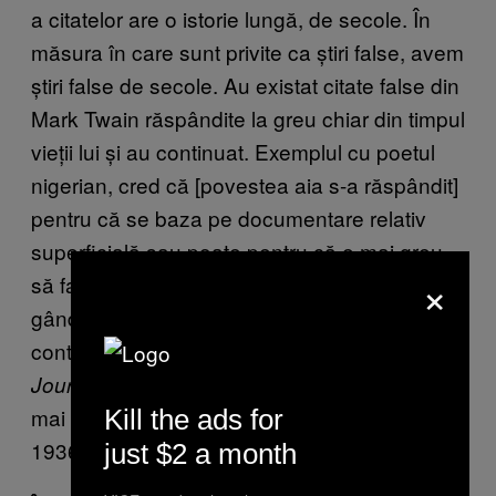
a citatelor are o istorie lungă, de secole. În
măsura în care sunt privite ca știri false, avem
știri false de secole. Au existat citate false din
Mark Twain răspândite la greu chiar din timpul
vieții lui și au continuat. Exemplul cu poetul
nigerian, cred că [povestea aia s-a răspândit]
pentru că se baza pe documentare relativ
superficială sau poate pentru că e mai greu
×
să faci documentare ca lumea. Și nu s-au
gândit să mă contacteze. De fapt, m-a
contactat Ben Zimmer de la
Wall Street
– el e, de fapt, cel care a găsit cea
Journal
mai veche apariție a citatului, pe 3 martie
Kill the ads for
1936.
just $2 a month