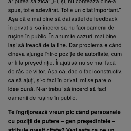
ar putea să zică: „Ei, și, nu contează cine-a
spus, tot e adevărat. Tot e un citat important.”
Așa că e mai bine să dai astfel de feedback
în privat și să încerci să nu faci oamenii de
rușine în public. În anumite cazuri, mai bine
lași să treacă de la tine. Dar problema e când
cineva ajunge într-o poziție de autoritate, cum
ar fi la președinție. Îi ajuți să nu se mai facă
de râs pe viitor. Așa că, dac-o faci constructiv,
ca să ajuți, și-o faci în privat, mi se pare o
idee bună. N-ar trebui să încerci să faci
oamenii de rușine în public.
Te îngrijorează vreun pic când persoanele
cu poziții de putere – gen președintele –
atribuie greșit citate? Vezi asta ca pe un