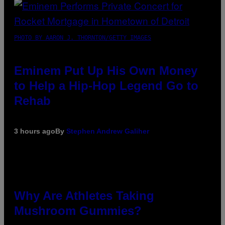
PHOTO BY AARON J. THORNTON/GETTY IMAGES
Eminem Put Up His Own Money
to Help a Hip-Hop Legend Go to
Rehab
3 hours ago
By
Stephen Andrew Galiher
Why Are Athletes Taking
Mushroom Gummies?