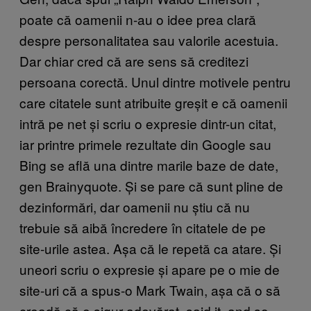
poate că oamenii n-au o idee prea clară
despre personalitatea sau valorile acestuia.
Dar chiar cred că are sens să creditezi
persoana corectă. Unul dintre motivele pentru
care citatele sunt atribuite greșit e că oamenii
intră pe net și scriu o expresie dintr-un citat,
iar printre primele rezultate din Google sau
Bing se află una dintre marile baze de date,
gen Brainyquote. Și se pare că sunt pline de
dezinformări, dar oamenii nu știu că nu
trebuie să aibă încredere în citatele de pe
site-urile astea. Așa că le repetă ca atare. Și
uneori scriu o expresie și apare pe o mie de
site-uri că a spus-o Mark Twain, așa că o să
creadă că e sigur adevărat. said it, and so