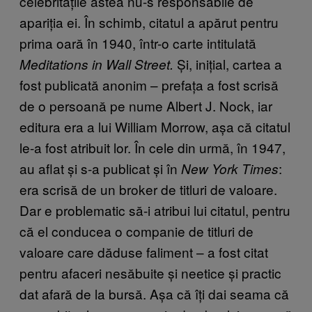
celebritățile astea nu-s responsabile de
apariția ei. În schimb, citatul a apărut pentru
prima oară în 1940, într-o carte intitulată
Și, inițial, cartea a
Meditations in Wall Street.
fost publicată anonim – prefața a fost scrisă
de o persoană pe nume Albert J. Nock, iar
editura era a lui William Morrow, așa că citatul
le-a fost atribuit lor. În cele din urmă, în 1947,
au aflat și s-a publicat și în
:
New York Times
era scrisă de un broker de titluri de valoare.
Dar e problematic să-i atribui lui citatul, pentru
că el conducea o companie de titluri de
valoare care dăduse faliment – a fost citat
pentru afaceri nesăbuite și neetice și practic
dat afară de la bursă. Așa că îți dai seama că