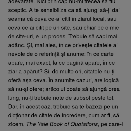
adevărate. Nici prin cap nu-mi trecea să fiu
sceptic. A te sensibiliza ca să ajungi să-ți dai
seama că ceva ce-ai citit în ziarul local, sau
ceva ce-ai citit pe un site, sau chiar pe o mie
de site-uri, e un proces. Trebuie să sapi mai
adânc. Și, mai ales, în ce privește citatele ai
nevoie de o referință și anume: în ce carte
apare, mai exact, la ce pagină apare, în ce
ziar a apărut? Și, de multe ori, citatele nu-ți
oferă așa ceva. În anumite cazuri, are logică
să nu-și ofere; articolul poate să ajungă prea
lung, nu-ți trebuie note de subsol peste tot.
Dar, în acest caz, trebuie să te bazezi pe un
dicționar de citate de încredere, cum ar fi, să
zicem,
pe care-l
The Yale Book of Quotations,