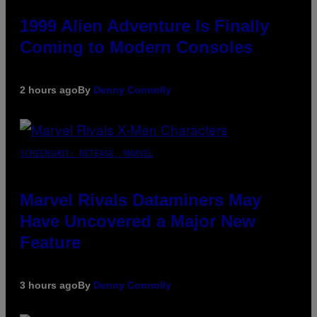
1999 Alien Adventure Is Finally
Coming to Modern Consoles
2 hours ago
By
Denny Connolly
SCREENSHOT: NETEASE, MARVEL
Marvel Rivals Dataminers May
Have Uncovered a Major New
Feature
3 hours ago
By
Denny Connolly