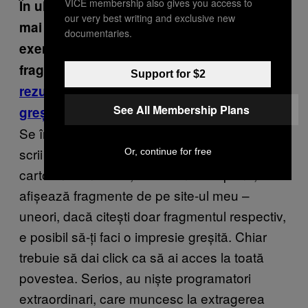
VICE membership also gives you access to
În ultima vreme, oamenii au devenit un pic
our very best writing and exclusive new
mai sceptici cu ce citesc online – de
documentaries.
exemplu, se pare că mare parte din
fragmentele afișate de Google
sus în
Support for $2
rezultatele de căutare sunt incredibil de
See All Membership Plans
greșite
. Ești conștient de fenomenul ăsta?
Se întâmplă, de fapt, și cu site-ul meu. Dacă
scrii niște citate pentru care Google a creat
Or, continue for free
cartoane din astea, sau cum le-o spune, care
afișează fragmente de pe site-ul meu –
uneori, dacă citești doar fragmentul respectiv,
e posibil să-ți faci o impresie greșită. Chiar
trebuie să dai click ca să ai acces la toată
povestea. Serios, au niște programatori
extraordinari, care muncesc la extragerea