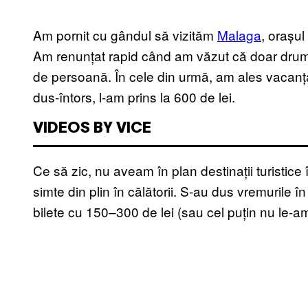
Am pornit cu gândul să vizităm
Malaga
, orașul
Am renunțat rapid când am văzut că doar drumu
de persoană. În cele din urmă, am ales vacanța 
dus-întors, l-am prins la 600 de lei.
VIDEOS BY VICE
Ce să zic, nu aveam în plan destinații turistice în
simte din plin în călătorii. S-au dus vremurile
bilete cu 150–300 de lei (sau cel puțin nu le-a