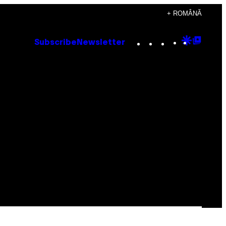
+ ROMÂNĂ
Instagram
TikTok
YouTube
Google
Goog
Subscribe
Newsletter
Discove
Top
Posts