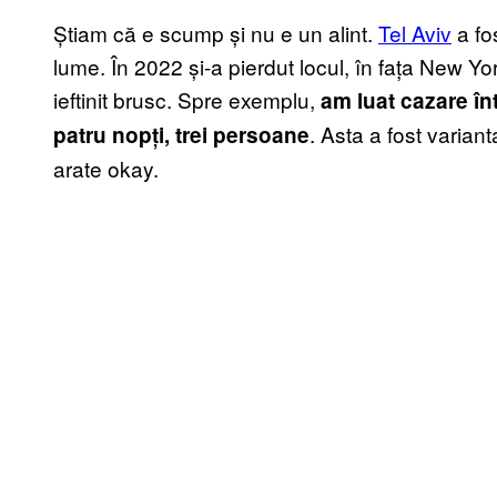
Știam că e scump și nu e un alint.
Tel Aviv
a fo
lume. În 2022 și-a pierdut locul, în fața New Y
ieftinit brusc. Spre exemplu,
am luat cazare în
. Asta a fost varian
patru nopți, trei persoane
arate okay.