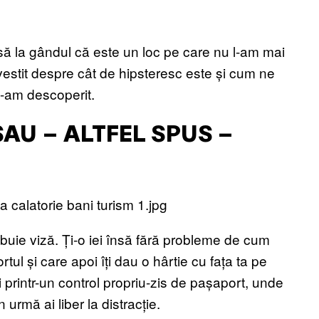
ă la gândul că este un loc pe care nu l-am mai
vestit despre cât de hipsteresc este și cum ne
l-am descoperit.
SAU – ALTFEL SPUS –
rebuie viză. Ți-o iei însă fără probleme de cum
tul și care apoi îți dau o hârtie cu fața ta pe
 printr-un control propriu-zis de pașaport, unde
n urmă ai liber la distracție.