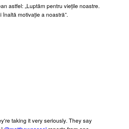
n astfel: „Luptăm pentru viețile noastre.
înaltă motivație a noastră”.
y're taking it very seriously. They say
.”
@matthewcassel
reports from one