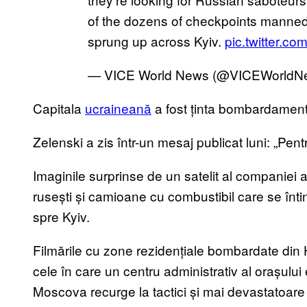
of the dozens of checkpoints manned 
sprung up across Kyiv.
pic.twitter.c
— VICE World News (@VICEWorldN
Capitala
ucraineană
a fost ținta bombardamente
Zelenski a zis într-un mesaj publicat luni: „Pentr
Imaginile surprinse de un satelit al companiei
rusești și camioane cu combustibil care se înti
spre Kyiv.
Filmările cu zone rezidențiale bombardate din H
cele în care un centru administrativ al orașulu
Moscova recurge la tactici și mai devastatoar