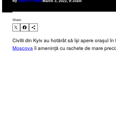
By
March 3, 2022, 9:10am
Simon Childs
Share:
Civilii din Kyiv au hotărât să își apere orașul în
Moscova
îi amenință cu rachete de mare preci