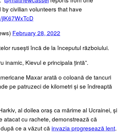
by civilian volunteers that have
om/jlK67WxTcD
ews)
February 28, 2022
lor rusești încă de la începutul războiului.
u inamic, Kievul e principala țintă”.
 americane Maxar arată o coloană de tancuri
nde pe patruzeci de kilometri și se îndreaptă
arkiv, al doilea oraș ca mărime al Ucrainei, și
i e atacat cu rachete, demonstrează că
e după ce a văzut că
invazia progresează lent
.