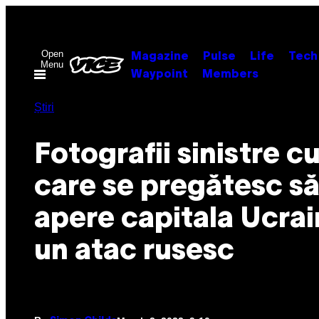
Skip
to
content
Open
Magazine
Pulse
Life
Tech
Menu
Waypoint
Members
Știri
Fotografii sinistre cu 
care se pregătesc s
apere capitala Ucrai
un atac rusesc