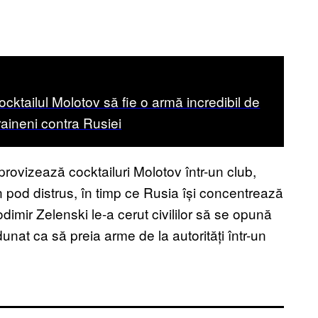
cktailul Molotov să fie o armă incredibil de
raineni contra Rusiei
mprovizează cocktailuri Molotov într-un club,
 pod distrus, în timp ce Rusia își concentrează
dimir Zelenski le-a cerut civililor să se opună
dunat ca să preia arme de la autorități într-un