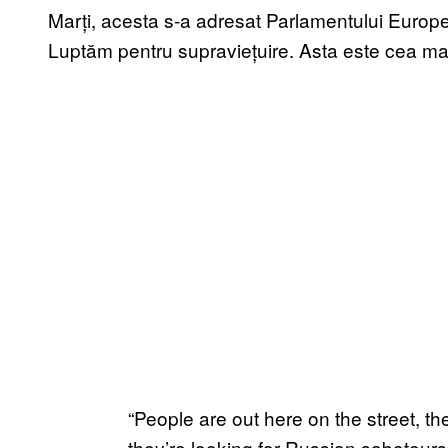
Marți, acesta s-a adresat Parlamentului Europea
Luptăm pentru supraviețuire. Asta este cea mai 
“People are out here on the street, the
they’re looking for Russian saboteurs