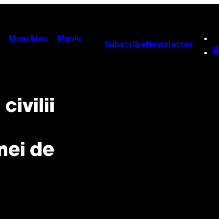
Munchies
Music
Subscribe
Newsletter
civilii
ă
nei de