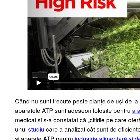
Când nu sunt trecute peste clanțe de uși de l
aparatele ATP sunt adeseori folosite pentru
a a
medical și s-a constatat că „citirile pe care ofe
unui
studiu
care a analizat cât sunt de eficien
și aparate ATP pentru
industria alimentară și d