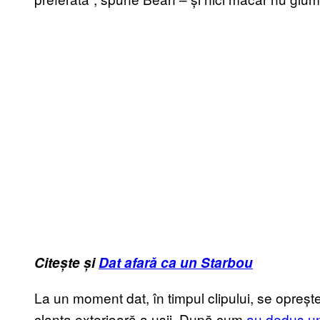
Citește și
Dat afară ca un Starbou
La un moment dat, în timpul clipului, se opreș
clanța exterioară a ușii. După cum
au dedus un