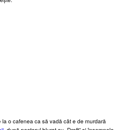
te la o cafenea ca să vadă cât e de murdară
ii,
după posterul blurat cu „Draft” și însemnele