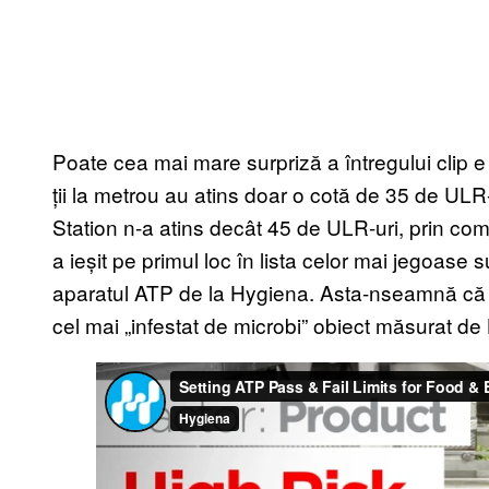
Poate cea mai mare surpriză a întregului clip 
ții la metrou au atins doar o cotă de 35 de ULR-u
Station n-a atins decât 45 de ULR-uri, prin comp
a ieșit pe primul loc în lista celor mai jegoase 
aparatul ATP de la Hygiena. Asta-nseamnă că 
cel mai „infestat de microbi” obiect măsurat de