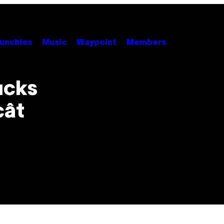
unchies
Music
Waypoint
Members
ucks
cât