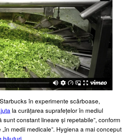
a Starbucks în experimente scârboase,
juta
la curățarea suprafețelor în mediul
ră sunt constant lineare și repetabile”, conform
te „în medii medicale”. Hygiena a mai conceput
e băuturi
.