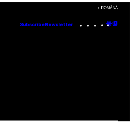
+ ROMÂNĂ
Instagram
TikTok
YouTube
Google
Goog
Subscribe
Newsletter
Discove
Top
Posts