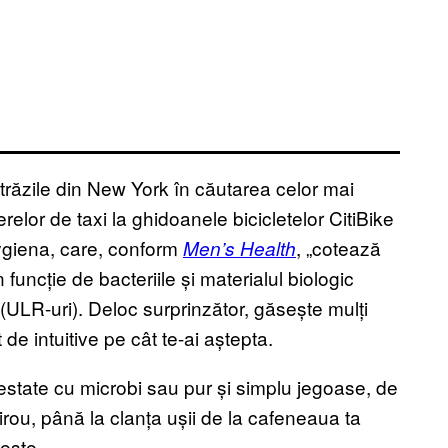
străzile din New York în căutarea celor mai
relor de taxi la ghidoanele bicicletelor CitiBike
giena, care, conform
, „cotează
Men’s Health
funcție de bacteriile și materialul biologic
(ULR-uri). Deloc surprinzător, găsește mulți
 de intuitive pe cât te-ai aștepta.
nfestate cu microbi sau pur și simplu jegoase, de
 birou, până la clanța ușii de la cafeneaua ta
ește.