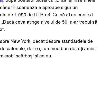
 mâner îl scanează e aproape sigur un
cota de 1 090 de ULR-uri. Ca să ai un context
 „Dacă ceva atinge nivelul de 50, n-ar trebui să
i”.
despre New York, decât despre standardele de
 de cafenele, dar e și un mod bun de a-ți aminti
 microbi scârboși și ce nu.