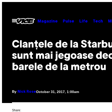
Skip
to
content
Open
Magazine
Pulse
Life
Tech
M
Menu
Clanțele de la Starb
sunt mai jegoase de
barele de la metrou
By
October 31, 2017, 1:00am
Nick Rose
Share: