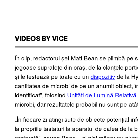
VIDEOS BY VICE
În clip, redactorul șef Matt Bean se plimbă pe 
jegoase suprafețe din oraș, de la clanțele portie
și le testează pe toate cu un
dispozitiv
de la Hy
cantitatea de microbi de pe un anumit obiect, în 
identificat”, folosind
Unități de Lumină Relativă
microbi, dar rezultatele probabil nu sunt pe-atât
„În fiecare zi atingi sute de obiecte potențial i
la propriile tastaturi la aparatul de cafea de la
preferată”, spune Bean – și nici măcar nu glum