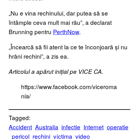
„Nu e vina rechinului, dar putea să se
întâmple ceva mult mai rău”, a declarat
Brunning pentru
PerthNow
.
„Încearcă să fii atent la ce te înconjoară și nu
hrăni rechini”, a zis ea.
Articolul a apărut inițial pe VICE CA.
https://www.facebook.com/viceroma
nia/
Tagged:
Accident
Australia
infectie
Internet
operatie
pericol
rechini
víctima
video