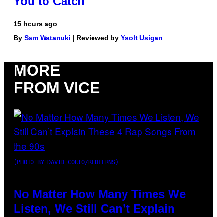
You to Catch
15 hours ago
By
Sam Watanuki
| Reviewed by
Ysolt Usigan
MORE
FROM VICE
(PHOTO BY DAVID CORIO/REDFERNS)
No Matter How Many Times We
Listen, We Still Can’t Explain