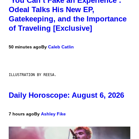
‘You Can’t Fake an Experience’:
Odeal Talks His New EP,
Gatekeeping, and the Importance
of Traveling [Exclusive]
50 minutes ago
By
Caleb Catlin
ILLUSTRATION BY REESA.
Daily Horoscope: August 6, 2026
7 hours ago
By
Ashley Fike