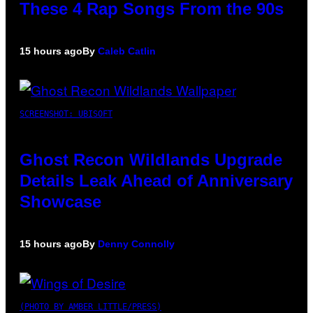
These 4 Rap Songs From the 90s
15 hours ago
By
Caleb Catlin
SCREENSHOT: UBISOFT
Ghost Recon Wildlands Upgrade
Details Leak Ahead of Anniversary
Showcase
15 hours ago
By
Denny Connolly
(PHOTO BY AMBER LITTLE/PRESS)