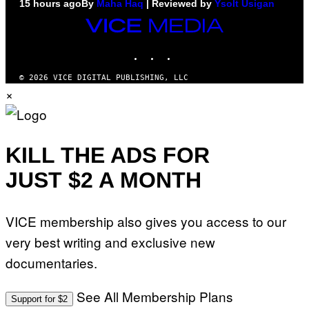
15 hours ago
By
Maha Haq
| Reviewed by
Ysolt Usigan
VICE
MEDIA
INSTAGRAM
TIKTOK
YOUTUBE
© 2026 VICE DIGITAL PUBLISHING, LLC
×
KILL THE ADS FOR
JUST $2 A MONTH
VICE membership also gives you access to our
very best writing and exclusive new
documentaries.
See All Membership Plans
Support for $2