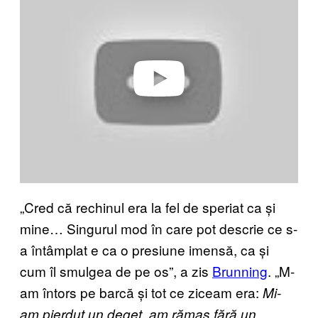
a
y
v
i
d
e
o
„Cred că rechinul era la fel de speriat ca și
mine… Singurul mod în care pot descrie ce s-
a întâmplat e ca o presiune imensă, ca și
cum îl smulgea de pe os”, a zis
Brunning
. „M-
am întors pe barcă și tot ce ziceam era:
Mi-
am pierdut un deget, am rămas fără un