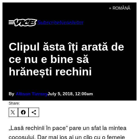
Skip
+ ROMÂNĂ
to
Open
Subscribe
Newsletter
content
Menu
Clipul ăsta îți arată de
ce nu e bine să
hrănești rechini
By
Allison Tierney
July 5, 2018, 12:00am
Share:
„Lasă rechinii în pace” pare un sfat la mintea
cocoșului. Dar mai jos ai un clip cu o femeie