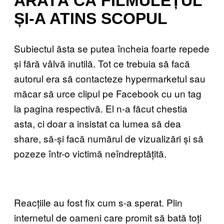
ARATĂ CĂ FILMULEȚUL
ȘI-A ATINS SCOPUL
Subiectul ăsta se putea încheia foarte repede
și fără vâlvă inutilă. Tot ce trebuia să facă
autorul era să contacteze hypermarketul sau
măcar să urce clipul pe Facebook cu un tag
la pagina respectivă. El n-a făcut chestia
asta, ci doar a insistat ca lumea să dea
share, să-și facă numărul de vizualizări și să
pozeze într-o victimă neîndreptățită.
Reacțiile au fost fix cum s-a sperat. Plin
internetul de oameni care promit să bată toți