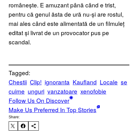
românește. E amuzant până când e trist,
pentru că genul ăsta de ură nu-și are rostul,
mai ales când este alimentată de un filmuleț
editat și livrat de un provocator pus pe
scandal.
Tagged:
Chestii
Clip!
ignoranta
Kaufland
Locale
se
cuime
unguri
vanzatoare
xenofobie
Follow Us On Discover
Make Us Preferred In Top Stories
Share: