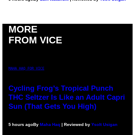
MORE
FROM VICE
MAHA HAQ FOR VICE
Cycling Frog’s Tropical Punch
THC Seltzer Is Like an Adult Capri
Sun (That Gets You High)
5 hours ago
By
Maha Haq
| Reviewed by
Ysolt Usigan