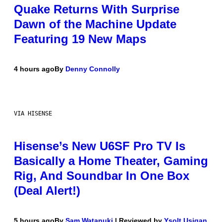
Quake Returns With Surprise
Dawn of the Machine Update
Featuring 19 New Maps
4 hours ago
By
Denny Connolly
VIA HISENSE
Hisense’s New U6SF Pro TV Is
Basically a Home Theater, Gaming
Rig, And Soundbar In One Box
(Deal Alert!)
5 hours ago
By
Sam Watanuki
| Reviewed by
Ysolt Usigan