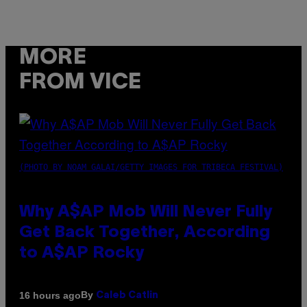
MORE
FROM VICE
(PHOTO BY NOAM GALAI/GETTY IMAGES FOR TRIBECA FESTIVAL)
Why A$AP Mob Will Never Fully
Get Back Together, According
to A$AP Rocky
By
16 hours ago
Caleb Catlin