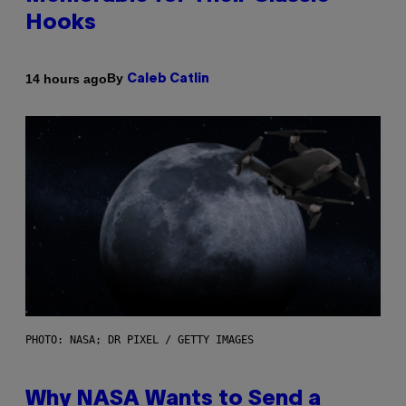
Hooks
By
14 hours ago
Caleb Catlin
PHOTO: NASA; DR PIXEL / GETTY IMAGES
Why NASA Wants to Send a