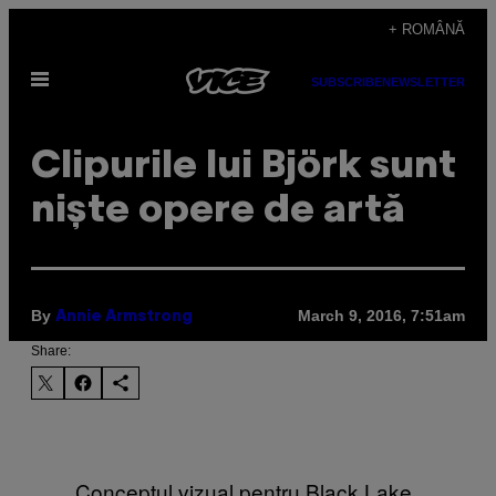
Skip
+ ROMÂNĂ
to
Open
content
SUBSCRIBE
NEWSLETTER
Menu
Clipurile lui Björk sunt
niște opere de artă
By
March 9, 2016, 7:51am
Annie Armstrong
Share:
Conceptul vizual pentru Black Lake