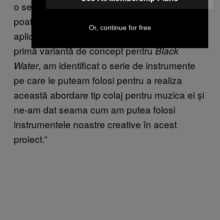
o serie de instrumente prin care oamenii să
poată să facă lucruri folosind software-ul și
Or, continue for free
aplicațiile noastre. Atunci când am văzut o
primă variantă de concept pentru
Black
, am identificat o serie de instrumente
Water
pe care le puteam folosi pentru a realiza
această abordare tip colaj pentru muzica ei și
ne-am dat seama cum am putea folosi
instrumentele noastre creative în acest
proiect.”