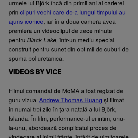
urmele lui Björk încă din primii ani ai carierei
prin
clipuri vechi care de-a lungul timpului au
ajuns iconice
, iar în a doua cameră avea
premiera un videoclipul de zece minute
pentru
într-un mediu special
Black Lake,
construit pentru sunet din opt mii de cuburi de
spumă poliuretanică.
VIDEOS BY VICE
Filmul comandat de MoMA a fost regizat de
guru vizual
Andrew Thomas Huang
și filmat
în numai trei zile în țara natală a lui Björk,
Islanda. În film, performance-ul ei intim, unu-
la-unu, abordează complicatul proces de
vindecare al inimii frânte, întărit de uimitoarele