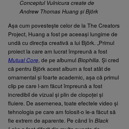
Conceptul Vulnicura create de
Andrew Thomas Huang și Björk
Așa cum povestește celor de la The Creators
Project, Huang a fost pe aceeași lungime de
undă cu direcția creativă a lui Björk.
„
Primul
proiect la care am lucrat împreună a fost
, de pe albumul
. Și cred
Mutual Core
Biophilia
că pentru Björk acest album a fost atât de
ornamental și foarte academic, așa că primul
clip pe care l-am făcut împreună a fost
incredibil de vizual și plin de clopoței și
fluiere. De asemenea, toate efectele video și
tehnologia pe care am folosit-o le-a făcut să
fie extrem de aparente. Pe când în
Black
a fost diferit din multe puncte de
Lake