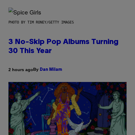
PHOTO BY TIM RONEY/GETTY IMAGES
3 No-Skip Pop Albums Turning
30 This Year
By
2 hours ago
Dan Milam