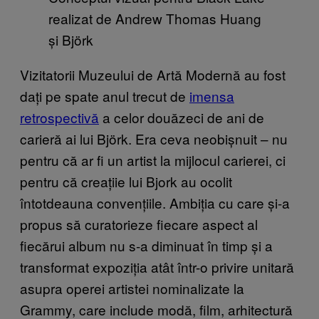
realizat de Andrew Thomas Huang
și Björk
Vizitatorii Muzeului de Artă Modernă au fost
dați pe spate anul trecut de
imensa
retrospectivă
a celor douăzeci de ani de
carieră ai lui Björk. Era ceva neobișnuit – nu
pentru că ar fi un artist la mijlocul carierei, ci
pentru că creațiie lui Bjork au ocolit
întotdeauna convențiile. Ambiția cu care și-a
propus să curatorieze fiecare aspect al
fiecărui album nu s-a diminuat în timp și a
transformat expoziția atât într-o privire unitară
asupra operei artistei nominalizate la
Grammy, care include modă, film, arhitectură