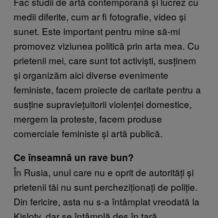
Fac studii de artă contemporană și lucrez cu
medii diferite, cum ar fi fotografie, video și
sunet. Este important pentru mine să-mi
promovez viziunea politică prin arta mea. Cu
prietenii mei, care sunt tot activiști, susținem
și organizăm aici diverse evenimente
feministe, facem proiecte de caritate pentru a
susține supraviețuitorii violenței domestice,
mergem la proteste, facem produse
comerciale feministe și artă publică.
Ce înseamnă un rave bun?
În Rusia, unul care nu e oprit de autorități și
prietenii tăi nu sunt percheziționați de poliție.
Din fericire, asta nu s-a întâmplat vreodată la
Kisloty, dar se întâmplă des în țară.