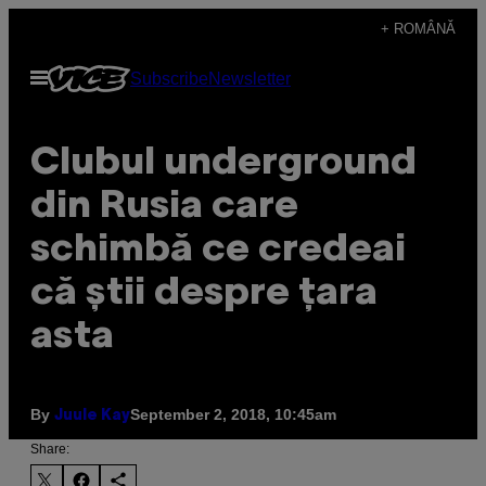
Skip
+ ROMÂNĂ
to
Open
Subscribe
Newsletter
content
Menu
Clubul underground
din Rusia care
schimbă ce credeai
că știi despre țara
asta
By
September 2, 2018, 10:45am
Juule Kay
Share: