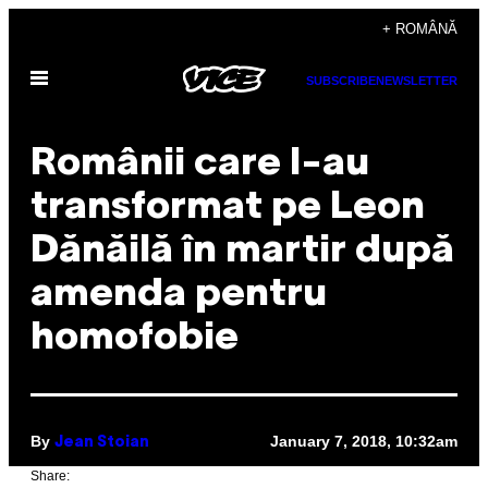
Skip
+ ROMÂNĂ
to
Open
content
SUBSCRIBE
NEWSLETTER
Menu
Românii care l-au
transformat pe Leon
Dănăilă în martir după
amenda pentru
homofobie
By
January 7, 2018, 10:32am
Jean Stoian
Share: