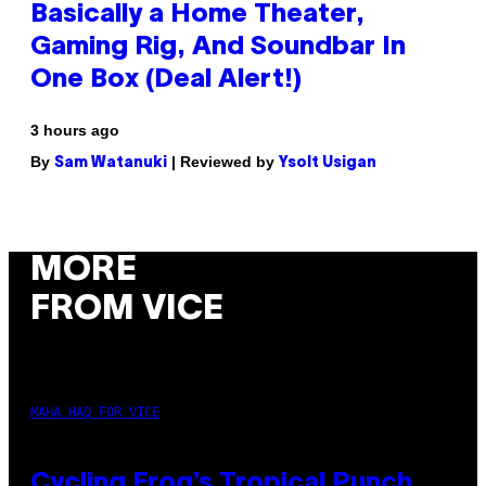
Basically a Home Theater,
Gaming Rig, And Soundbar In
One Box (Deal Alert!)
3 hours ago
By
| Reviewed by
Sam Watanuki
Ysolt Usigan
MORE
FROM VICE
MAHA HAQ FOR VICE
Cycling Frog’s Tropical Punch