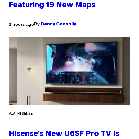
Featuring 19 New Maps
By
2 hours ago
Denny Connolly
VIA HISENSE
Hisense’s New U6SF Pro TV Is