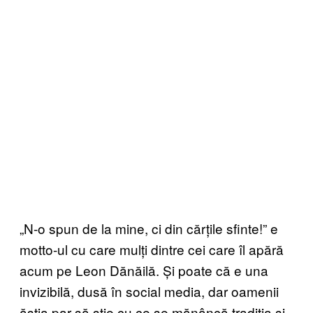
„N-o spun de la mine, ci din cărțile sfinte!” e
motto-ul cu care mulți dintre cei care îl apără
acum pe Leon Dănăilă. Și poate că e una
invizibilă, dusă în social media, dar oamenii
ăștia par să știe cu ce se mănâncă tradiția și