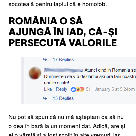
socoteală pentru faptul că e homofob.
ROMÂNIA O SĂ
AJUNGĂ ÎN IAD, CĂ-ȘI
PERSECUTĂ VALORILE
Nu pot să spun că nu mă așteptam ca să nu
o dea în bară la un moment dat. Adică, are și
el o vârstă și a fost școlit în alte vremuri, iar