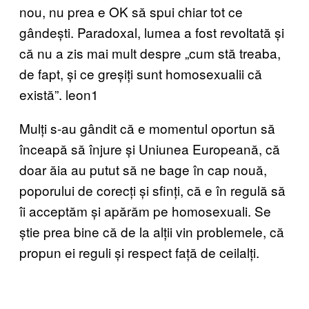
nou, nu prea e OK să spui chiar tot ce
gândești. Paradoxal, lumea a fost revoltată și
că nu a zis mai mult despre „cum stă treaba,
de fapt, și ce greșiți sunt homosexualii că
există”. leon1
Mulți s-au gândit că e momentul oportun să
înceapă să înjure și Uniunea Europeană, că
doar ăia au putut să ne bage în cap nouă,
poporului de corecți și sfinți, că e în regulă să
îi acceptăm și apărăm pe homosexuali. Se
știe prea bine că de la alții vin problemele, că
propun ei reguli și respect față de ceilalți.