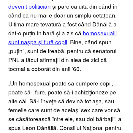
devenit politician
și pare că uită din când în
când că nu mai e doar un simplu cetățean.
Ultima mare tevatură a fost când Dănăilă a
dat-o puțin în bară și a zis că
homosexualii
sunt nașpa și fură copii
. Bine, când spun
„puțin”, sunt de treabă, pentru că senatorul
PNL a făcut afirmații din alea de zici că
tocmai a coborât din anii ’60.
„Un homosexual poate să cumpere copii,
poate să-i fure, poate să-i achiziţioneze pe
alte căi. Să-i înveţe să devină tot aşa, sau
femeile care sunt de acelaşi sex care vor să
se căsătorească între ele, sau doi bărbaţi”, a
spus Leon Dănăilă. Consiliul Naţional pentru