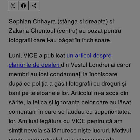
Sophian Chhayra (stânga și dreapta) și
Zakaria Chentouf (centru) au pozat pentru
fotografii care i-au băgat în închisoare.
Luni, VICE a publicat
un articol despre
clanurile de dealeri
din Vestul Londrei ai căror
membri au fost condamnați la închisoare
după ce poliția a găsit fotografii cu droguri și
bani pe telefoanele lor. Articolul m-a scos din
sărite, la fel ca și ignoranța celor care au lăsat
comentarii în care se lăudau cu superioritatea
lor. Am luat legătura cu VICE pentru că am
simțit nevoia să lămuresc niște lucruri. Motivul
pentru care articolul mi-a atins o coardă