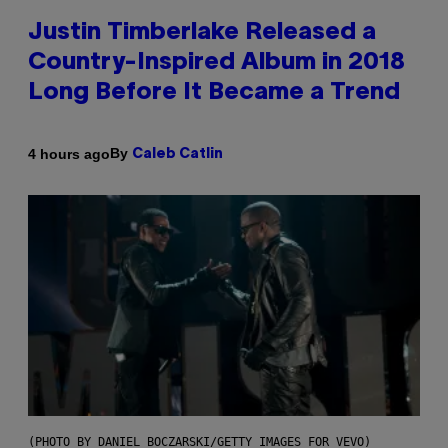
Justin Timberlake Released a
Country-Inspired Album in 2018
Long Before It Became a Trend
By
4 hours ago
Caleb Catlin
(PHOTO BY DANIEL BOCZARSKI/GETTY IMAGES FOR VEVO)