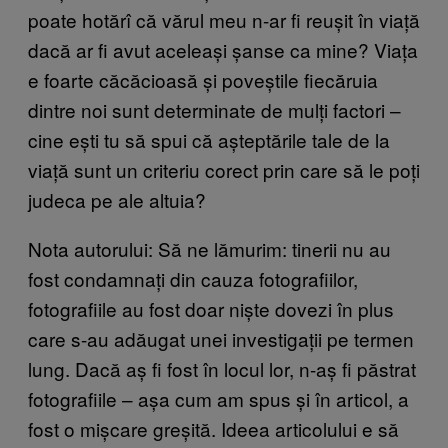
poate hotărî că vărul meu n-ar fi reușit în viață
dacă ar fi avut aceleași șanse ca mine? Viața
e foarte căcăcioasă și poveștile fiecăruia
dintre noi sunt determinate de mulți factori –
cine ești tu să spui că așteptările tale de la
viață sunt un criteriu corect prin care să le poți
judeca pe ale altuia?
Nota autorului: Să ne lămurim: tinerii nu au
fost condamnați din cauza fotografiilor,
fotografiile au fost doar niște dovezi în plus
care s-au adăugat unei investigații pe termen
lung. Dacă aș fi fost în locul lor, n-aș fi păstrat
fotografiile – așa cum am spus și în articol, a
fost o mișcare greșită. Ideea articolului e să