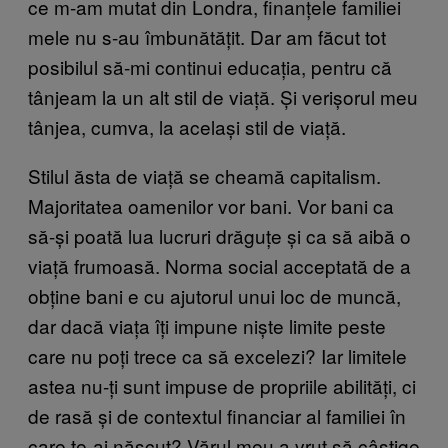
ce m-am mutat din Londra, finanțele familiei
mele nu s-au îmbunătățit. Dar am făcut tot
posibilul să-mi continui educația, pentru că
tânjeam la un alt stil de viață. Și verișorul meu
tânjea, cumva, la același stil de viață.
Stilul ăsta de viață se cheamă capitalism.
Majoritatea oamenilor vor bani. Vor bani ca
să-și poată lua lucruri drăguțe și ca să aibă o
viață frumoasă. Norma social acceptată de a
obține bani e cu ajutorul unui loc de muncă,
dar dacă viața îți impune niște limite peste
care nu poți trece ca să excelezi? Iar limitele
astea nu-ți sunt impuse de propriile abilități, ci
de rasă și de contextul financiar al familiei în
care te-ai născut? Vărul meu a vrut să câștige