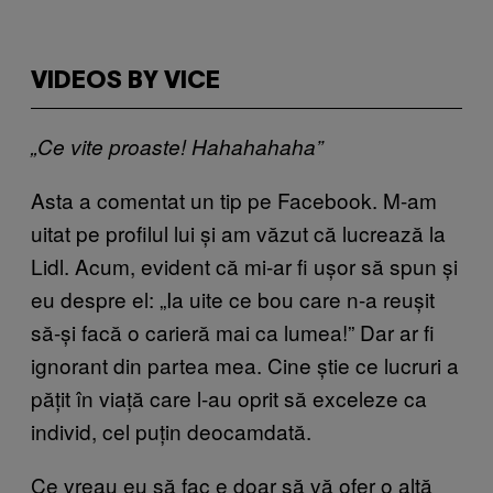
VIDEOS BY VICE
„Ce vite proaste! Hahahahaha”
Asta a comentat un tip pe Facebook. M-am
uitat pe profilul lui și am văzut că lucrează la
Lidl. Acum, evident că mi-ar fi ușor să spun și
eu despre el: „Ia uite ce bou care n-a reușit
să-și facă o carieră mai ca lumea!” Dar ar fi
ignorant din partea mea. Cine știe ce lucruri a
pățit în viață care l-au oprit să exceleze ca
individ, cel puțin deocamdată.
Ce vreau eu să fac e doar să vă ofer o altă