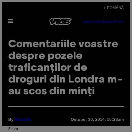
Skip
+ ROMÂNĂ
to
Open
content
SUBSCRIBE
NEWSLETTER
Menu
Comentariile voastre
despre pozele
traficanților de
droguri din Londra m-
au scos din minți
By
October 30, 2014, 10:28am
Anonim
Share: