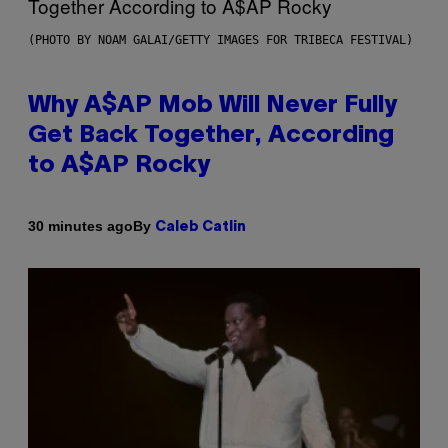
(PHOTO BY NOAM GALAI/GETTY IMAGES FOR TRIBECA FESTIVAL)
Why A$AP Mob Will Never Fully
Get Back Together, According
to A$AP Rocky
By
30 minutes ago
Caleb Catlin