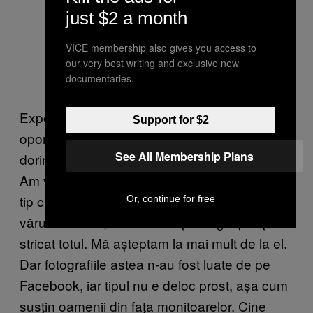
just $2 a month
VICE membership also gives you access to
our very best writing and exclusive new
documentaries.
Experiențele mele de viață și recunoașterea
Support for $2
oportunităților pe care le-am avut mi-au dat
See All Membership Plans
dorința de a lăsa în urmă un fel de moștenire.
Am vrut să am un impact. Și asta o spune un
tip care ar fi putut ajunge foarte ușor la fel ca
Or, continue for free
vărul meu. Da, a făcut o mișcare greșită și a
stricat totul. Mă așteptam la mai mult de la el.
Dar fotografiile astea n-au fost luate de pe
Facebook, iar tipul nu e deloc prost, așa cum
susțin oamenii din fața monitoarelor. Cine