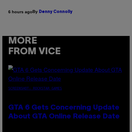
By
6 hours ago
Denny Connolly
MORE
FROM VICE
SCREENSHOT: ROCKSTAR GAMES
GTA 6 Gets Concerning Update
About GTA Online Release Date