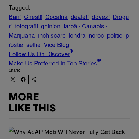
Tagged:
Bani
Chestii
Cocaina
dealeři
dovezi
Drogu
ri
fotografii
ghinion
Iarbă · Canabis ·
Marijuana
inchisoare
londra
noroc
politie
p
rostie
selfie
Vice Blog
Follow Us On Discover
Make Us Preferred In Top Stories
Share:
MORE
LIKE THIS