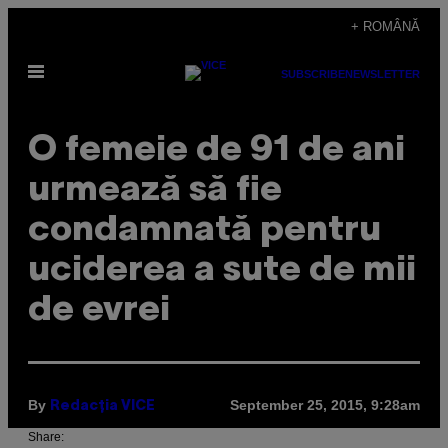
Skip
+ ROMÂNĂ
to
Open
content
SUBSCRIBE
NEWSLETTER
Menu
​O femeie de 91 de ani
urmează să fie
condamnată pentru
uciderea a sute de mii
de evrei
By
September 25, 2015, 9:28am
Redacţia VICE
Share: