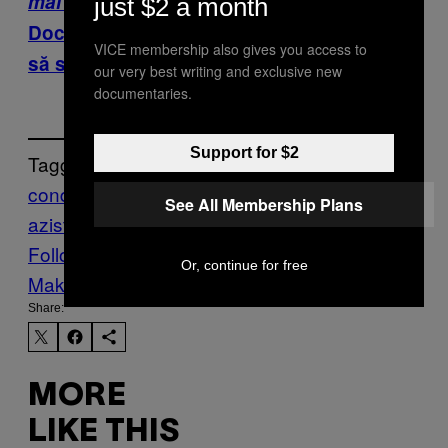
mai mari ucigași în masă din istorie
just $2 a month
Doctorul SS care s-a convertit la islam ca
VICE membership also gives you access to
să scape de vânătorii de naziști
our very best writing and exclusive new
documentaries.
Support for $2
Tagged:
condamnare
Crime
evrei
lagare
nazisme
n
See All Membership Plans
azisti
Știri
Vice Blog
Follow Us On Discover
Or, continue for free
Make Us Preferred In Top Stories
Share:
MORE
LIKE THIS