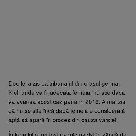
Doellel a zis că tribunalul din orașul german
Kiel, unde va fi judecată femeia, nu știe dacă
va avansa acest caz până în 2016. A mai zis
că nu se știe încă dacă femeia e considerată
aptă să apară în proces din cauza vârstei.
În luna iulie, un fost paznic nazist în vârstă de