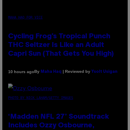
MAHA HAQ FOR VICE
Cycling Frog’s Tropical Punch
THC Seltzer Is Like an Adult
Capri Sun (That Gets You High)
By
| Reviewed by
10 hours ago
Maha Haq
Ysolt Usigan
PHOTO BY NICK LAHAM/GETTY IMAGES
‘Madden NFL 27’ Soundtrack
Includes Ozzy Osbourne,