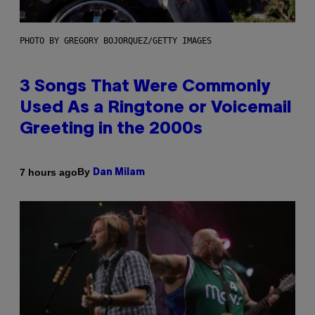
PHOTO BY GREGORY BOJORQUEZ/GETTY IMAGES
3 Songs That Were Commonly
Used As a Ringtone or Voicemail
Greeting in the 2000s
By
7 hours ago
Dan Milam