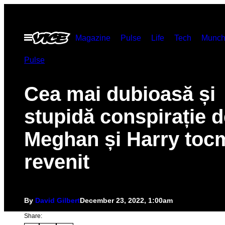
Skip
to
Open
Magazine
Pulse
Life
Tech
Munch
content
Menu
Pulse
Cea mai dubioasă și
stupidă conspirație 
Meghan și Harry toc
revenit
By
David Gilbert
December 23, 2022, 1:00am
Share: