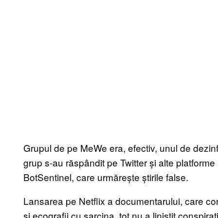
Grupul de pe MeWe era, efectiv, unul de dezinfo
grup s-au răspândit pe Twitter și alte platform
BotSentinel, care urmărește știrile false.
Lansarea pe Netflix a documentarului, care conți
și ecografii cu sarcina, tot nu a liniștit conspirați