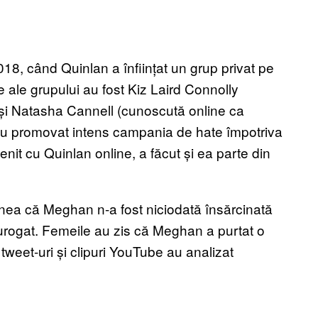
8, când Quinlan a înființat un grup privat pe
ale grupului au fost Kiz Laird Connolly
și Natasha Cannell (cunoscută online ca
au promovat intens campania de hate împotriva
it cu Quinlan online, a făcut și ea parte din
inea că Meghan n-a fost niciodată însărcinată
surogat. Femeile au zis că Meghan a purtat o
tweet-uri și clipuri YouTube au analizat