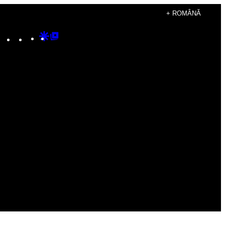
+ ROMÂNĂ
Instagram
TikTok
YouTube
Google
Google
Discover
Top
Posts