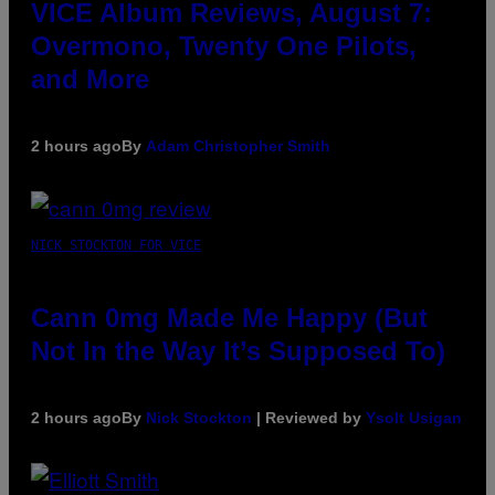
VICE Album Reviews, August 7:
Overmono, Twenty One Pilots,
and More
2 hours ago
By
Adam Christopher Smith
NICK STOCKTON FOR VICE
Cann 0mg Made Me Happy (But
Not In the Way It’s Supposed To)
2 hours ago
By
Nick Stockton
| Reviewed by
Ysolt Usigan