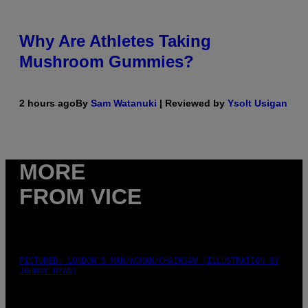
Why Are Athletes Taking
Mushroom Gummies?
2 hours ago
By
Sam Watanuki
| Reviewed by
Ysolt Usigan
MORE
FROM VICE
PICTURED: LONDON'S MAN/WOMAN/CHAINSAW (ILLUSTRATION BY
JOHNNY RYAN)