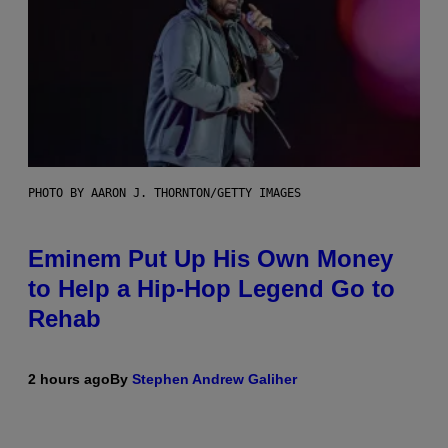
PHOTO BY AARON J. THORNTON/GETTY IMAGES
Eminem Put Up His Own Money
to Help a Hip-Hop Legend Go to
Rehab
2 hours ago
By
Stephen Andrew Galiher