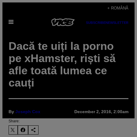
Skip
+ ROMÂNĂ
to
Open
content
SUBSCRIBE
NEWSLETTER
Menu
Dacă te uiți la porno
pe xHamster, riști să
afle toată lumea ce
cauți
By
Joseph Cox
December 2, 2016, 2:00am
Share: