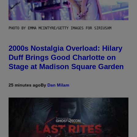
PHOTO BY EMMA MCINTYRE/GETTY IMAGES FOR SIRIUSXM
2000s Nostalgia Overload: Hilary
Duff Brings Good Charlotte on
Stage at Madison Square Garden
25 minutes ago
By
Dan Milam