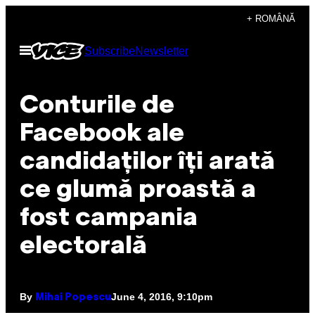
Skip
+ ROMÂNĂ
to
Open
Subscribe
Newsletter
content
Menu
Conturile de
Facebook ale
candidaților îți arată
ce glumă proastă a
fost campania
electorală
By
June 4, 2016, 9:10pm
Mihai Popescu