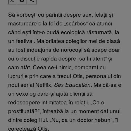
Să vorbești cu părinții despre sex, felații și
masturbare e la fel de „scârbos” ca atunci
când ești într-o budă ecologică răsturnată, la
un festival. Majoritatea colegilor mei de clasă
au fost îndeajuns de norocoși să scape doar
cu o discuție rapidă despre „să fii atent” și
cam atât. Ceea ce-i nimic, comparat cu
lucrurile prin care a trecut Otis, personajul din
noul serial Netflix,
. Maică-sa e
Sex Education
un sexolog care-și ajută clienții să
redescopere intimitatea în relații. „Ca o
prostituată?”, întreabă la un moment dat unul
dintre colegii lui. „Nu, ca un doctor nebun”, îl
corectează Otis.