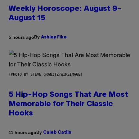
Weekly Horoscope: August 9-
August 15
By
5 hours ago
Ashley Fike
(PHOTO BY STEVE GRANITZ/WIREIMAGE)
5 Hip-Hop Songs That Are Most
Memorable for Their Classic
Hooks
By
11 hours ago
Caleb Catlin