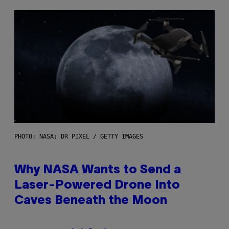
PHOTO: NASA; DR PIXEL / GETTY IMAGES
Why NASA Wants to Send a
Laser-Powered Drone Into
Caves Beneath the Moon