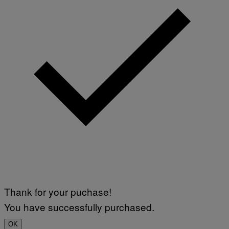
Thank for your puchase!
You have successfully purchased.
OK