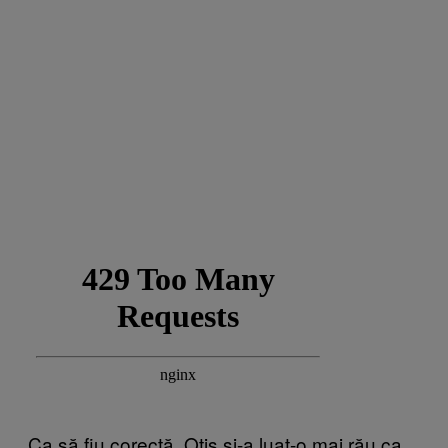
Ca să fiu corectă, Otis și-a luat-o mai rău ca