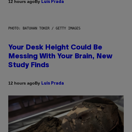
By
12 hours ago
Luis Prada
PHOTO: BATUHAN TOKER / GETTY IMAGES
Your Desk Height Could Be
Messing With Your Brain, New
Study Finds
By
12 hours ago
Luis Prada