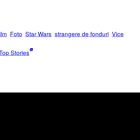
ilm
Foto
Star Wars
strangere de fonduri
Vice
Top Stories