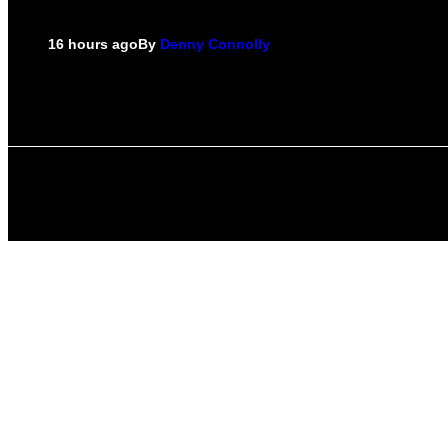
16 hours ago
By
Denny Connolly