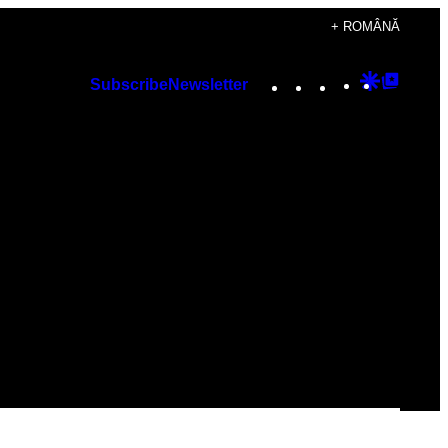
+ ROMÂNĂ
Instagram
TikTok
YouTube
Google
Googl
Subscribe
Newsletter
Discover
Top
Posts