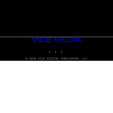
VICE
MEDIA
INSTAGRAM
TIKTOK
YOUTUBE
© 2026 VICE DIGITAL PUBLISHING, LLC