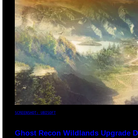
SCREENSHOT: UBISOFT
Ghost Recon Wildlands Upgrade De