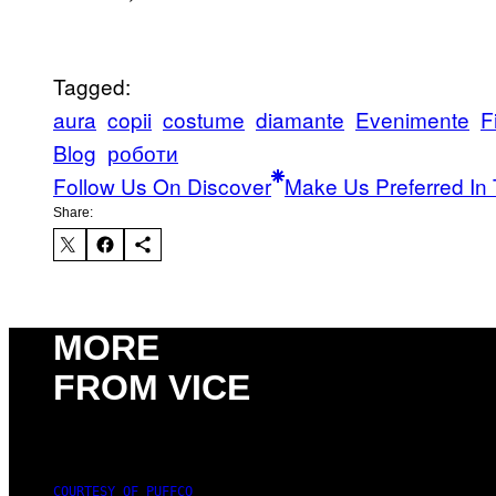
Tagged:
aura
copii
costume
diamante
Evenimente
F
Blog
роботи
Follow Us On Discover
Make Us Preferred In 
Share:
MORE
FROM VICE
COURTESY OF PUFFCO