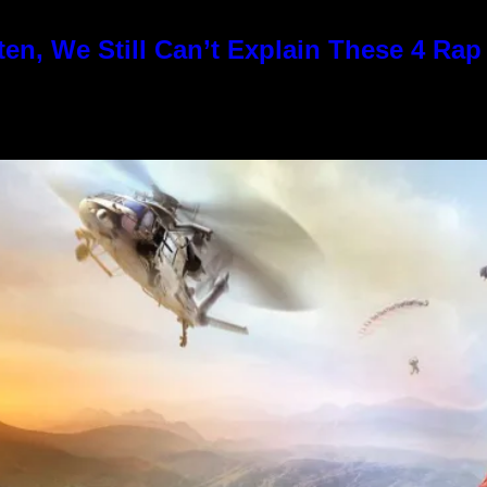
en, We Still Can’t Explain These 4 Ra