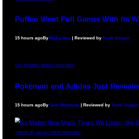
Puffco Went Full Gamer With Its 
15 hours ago
By
Maha Haq
| Reviewed by
Ysolt Usigan
VIA POKEMON/ADIDAS/NINTENDO
Pokemon and Adidas Just Revealed
15 hours ago
By
Sam Watanuki
| Reviewed by
Ysolt Usigan
(PHOTO BY DAVID CORIO/REDFERNS)