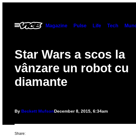
Skip
to
content
Open
Magazine
Pulse
Life
Tech
Munc
Menu
Star Wars a scos la
vânzare un robot cu
diamante
By
Beckett Mufson
December 8, 2015, 6:34am
Share: