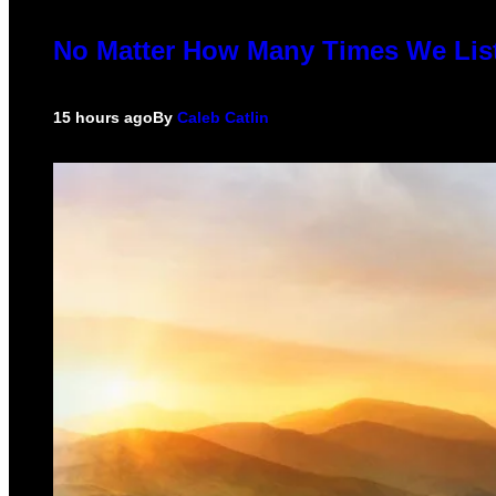
No Matter How Many Times We List
15 hours ago
By
Caleb Catlin