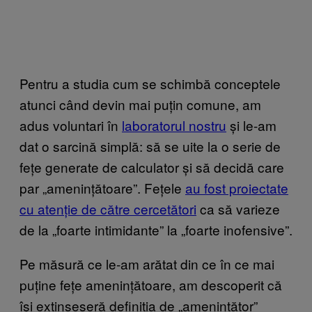
Pentru a studia cum se schimbă conceptele
atunci când devin mai puțin comune, am
adus voluntari în
laboratorul nostru
și le-am
dat o sarcină simplă: să se uite la o serie de
fețe generate de calculator și să decidă care
par „amenințătoare”. Fețele
au fost proiectate
cu atenție de către cercetători
ca să varieze
de la „foarte intimidante” la „foarte inofensive”.
Pe măsură ce le-am arătat din ce în ce mai
puține fețe amenințătoare, am descoperit că
își extinseseră definiția de „amenințător”