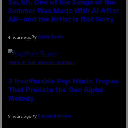
So, Uh, One of the Songs of the
Summer Was Made With AI After
All—and the Artist Is Not Sorry
By
4 hours ago
Caleb Catlin
(PHOTO BY MARC BROUSSELY/REDFERNS)
3 Insufferable Pop Music Tropes
That Predate the Gen Alpha
Melody
By
5 hours ago
Lauren Boisvert