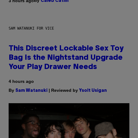
By
3 hours ago
Caleb Catlin
SAM WATANUKI FOR VICE
This Discreet Lockable Sex Toy
Bag Is the Nightstand Upgrade
Your Play Drawer Needs
4 hours ago
By
| Reviewed by
Sam Watanuki
Ysolt Usigan