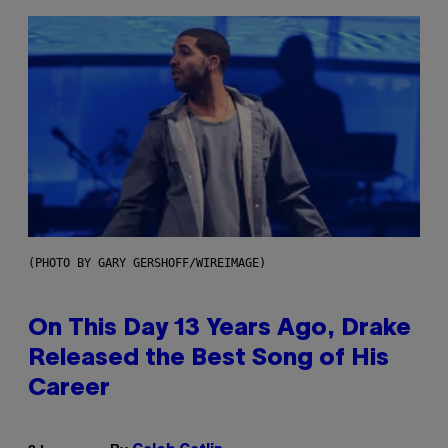
(PHOTO BY GARY GERSHOFF/WIREIMAGE)
On This Day 13 Years Ago, Drake
Released the Best Song of His
Career