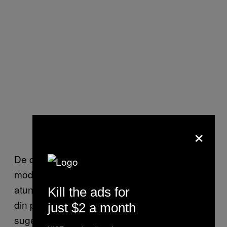
×
De ce oamenii nu se pot abține să nu
modifice definiția termenului de „amenințare”
atunci când primejdiile devin rare? Cercetările
Kill the ads for
din psihologia cognitivă și neuroștiință
just $2 a month
sugerează că genul ăsta de comportament