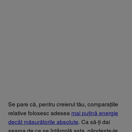
Se pare că, pentru creierul tău, comparațiile
relative folosesc adesea
mai puțină energie
decât măsurătorile absolute
. Ca să-ți dai
seama de ce se întâmplă asta, gândește-te