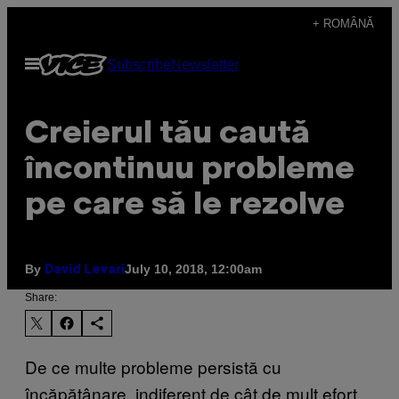
Skip
+ ROMÂNĂ
to
Open
Subscribe
Newsletter
content
Menu
Creierul tău caută
încontinuu probleme
pe care să le rezolve
By
July 10, 2018, 12:00am
David Levari
Share:
De ce multe probleme persistă cu
încăpățânare, indiferent de cât de mult efort