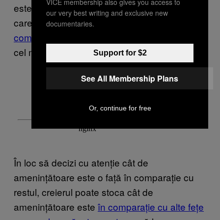
VICE membership also gives you access to
este o consecință a modului de bază prin
our very best writing and exclusive new
care creierul nostru procesează informația –
documentaries.
comparăm constant ce e în fața noastră
cu
cel mai recent context în care s-a aflat.
Support for $2
See All Membership Plans
Or, continue for free
În loc să decizi cu atenție cât de
amenințătoare este o față în comparație cu
restul, creierul poate stoca cât de
amenințătoare este
în comparație cu alte fețe