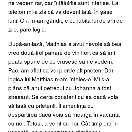
ne vedem rar, dar întâlnirile sunt intense. La
telefon mi-a zis că va deveni tată. În șase
luni. Ok, m-am gândit, e cu iubita lui de ani de
zile, pare logic.
După-amiază, Matthias a avut nevoie să bea
vreo două-trei pahare de vin fiert ca să îmi
poată spune de ce vrusese să ne vedem.
Pac, am aflat că voi pierde alt prieten. Dar
logica lui Matthias n-am înțeles-o. Mi s-a
plâns că anul petrecut cu Johanna a fost
stresant. Se certa constant cu ea dacă voia
să iasă cu prietenii. Îl amenința cu
despărțirea dacă voia să meargă în vacanță
cu noi. Totuși, a venit cu noi. Cât timp era în
vacanță, ea a observat că rămăsese