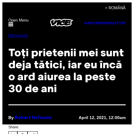
Skip
+ ROMÂNĂ
to
Open Menu
content
SUBSCRIBE
NEWSLETTER
Menschen
Toți prietenii mei sunt
deja tătici, iar eu încă
o ard aiurea la peste
30 de ani
By
April 12, 2021, 12:00am
Robert Hofmann
Share: