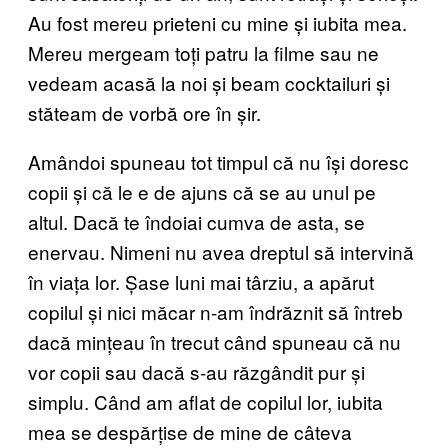
Au fost mereu prieteni cu mine și iubita mea.
Mereu mergeam toți patru la filme sau ne
vedeam acasă la noi și beam cocktailuri și
stăteam de vorbă ore în șir.
Amândoi spuneau tot timpul că nu își doresc
copii și că le e de ajuns că se au unul pe
altul. Dacă te îndoiai cumva de asta, se
enervau. Nimeni nu avea dreptul să intervină
în viața lor. Șase luni mai târziu, a apărut
copilul și nici măcar n-am îndrăznit să întreb
dacă mințeau în trecut când spuneau că nu
vor copii sau dacă s-au răzgândit pur și
simplu. Când am aflat de copilul lor, iubita
mea se despărțise de mine de câteva