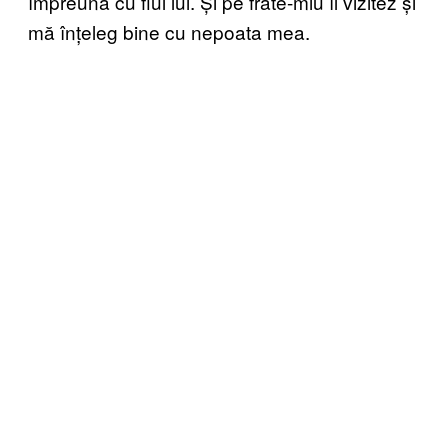
împreună cu fiul lui. Și pe frate-miu îl vizitez și
mă înțeleg bine cu nepoata mea.