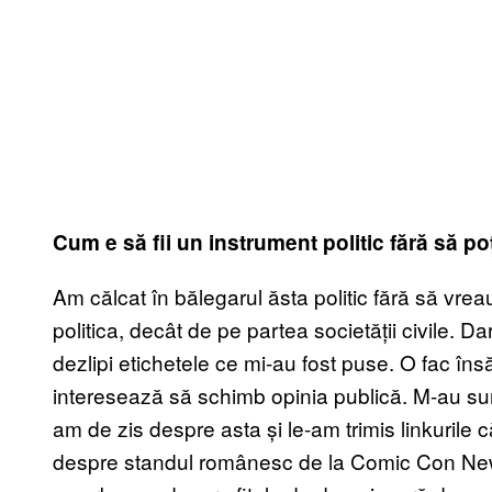
Cum e s
ă fii un instrument politic fără să p
Am călcat în bălegarul ăsta politic fără să vre
politica, decât de pe partea societății civile. D
dezlipi etichetele ce mi-au fost puse. O fac î
interesează să schimb opinia publică. M-au su
am de zis despre asta și le-am trimis linkurile 
despre standul românesc de la Comic Con New