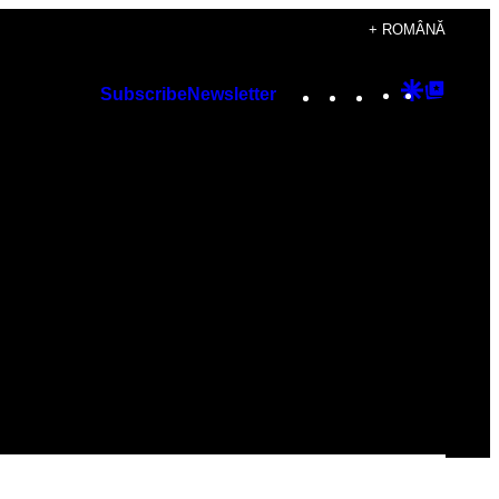
+ ROMÂNĂ
Instagram
TikTok
YouTube
Google
Googl
Subscribe
Newsletter
Discover
Top
Posts