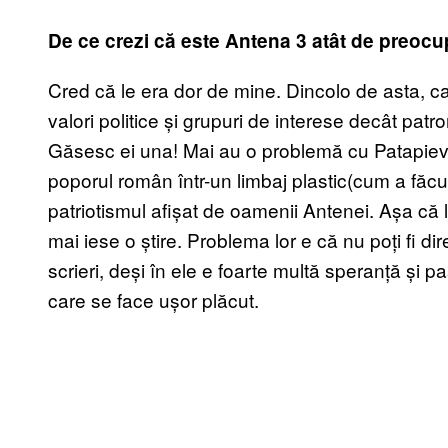
De ce crezi c
ă este Antena 3 atât de preocu
Cred că le era dor de mine. Dincolo de asta, ca
valori politice și grupuri de interese decât patr
Găsesc ei una! Mai au o problemă cu Patapievici
poporul român într-un limbaj plastic(cum a făcu
patriotismul afișat de oamenii Antenei. Așa că l
mai iese o știre. Problema lor e că nu poți fi di
scrieri, deși în ele e foarte multă speranță și 
care se face ușor plăcut.