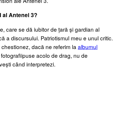
nsion ale Antenei 3.
l al Antenei 3?
, care se dă iubitor de țară și gardian al
tică a discursului. Patriotismul meu e unul critic.
o chestionez, dacă ne referim la
albumul
 fotografiipuse acolo de drag, nu de
ești când interpretezi.