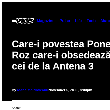
Skip
to
content
Open
Magazine
Pulse
Life
Tech
Munc
Menu
Care-i povestea Pone
Roz care-i obsedează
cei de la Antena 3
By
Ioana Moldoveanu
November 6, 2011, 8:00pm
Share: