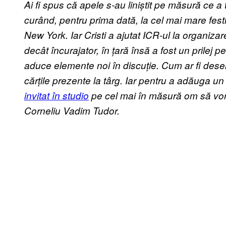
Ai fi spus că apele s-au liniștit pe măsură ce a
curând, pentru prima dată, la cel mai mare fes
New York. Iar Cristi a ajutat ICR-ul la organiza
decât încurajator, în țară însă a fost un prilej
aduce elemente noi în discuție. Cum ar fi desenel
cărțile prezente la târg. Iar pentru a adăuga u
invitat în studio
pe cel mai în măsură om să vo
Corneliu Vadim Tudor.