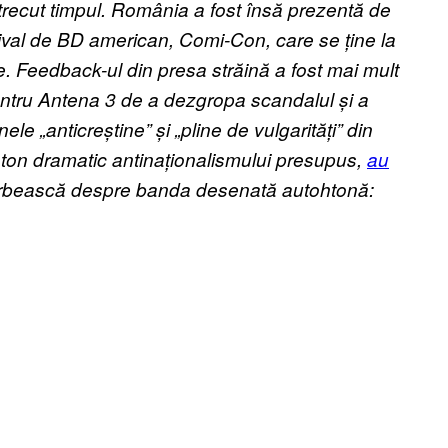
 trecut timpul. România a fost însă prezentă de
tival de BD american, Comi-Con, care se ține la
re. Feedback-ul din presa străină a fost mai mult
 pentru Antena 3 de a dezgropa scandalul și a
e „anticreștine” și „pline de vulgarități” din
n ton dramatic antinaționalismului presupus,
au
rbească despre banda desenată autohtonă: