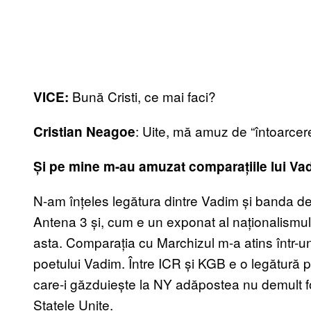
Bună Cristi, ce mai faci?
VICE:
: Uite, mă amuz de “întoarcer
Cristian Neagoe
Și pe mine m-au amuzat comparațiile lui V
N-am înțeles legătura dintre Vadim și banda de
Antena 3 și, cum e un exponat al naționalismu
asta. Comparația cu Marchizul m-a atins într-un 
poetului Vadim. Între ICR și KGB e o legătură pu
care-i găzduiește la NY adăpostea nu demult fo
Statele Unite.