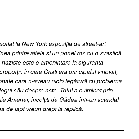
atoriat la New York expoziția de street-art
inea printre altele și un ponei roz cu o zvastică
 naziste este o amenințare la siguranța
oporții, în care Cristi era principalul vinovat,
rsonale care n-aveau nicio legătură cu problema
logul său despre asta. Totul a culminat prin
rile Antenei, încolțiți de Gâdea într-un scandal
ea de fapt vreun drept la replică.