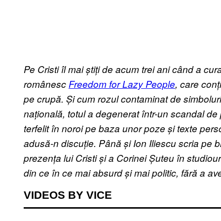
Pe Cristi îl mai știți de acum trei ani când a cur
românesc
Freedom for Lazy People
, care conț
pe crupă. Și cum rozul contaminat de simboluri
națională, totul a degenerat într-un scandal de pr
terfelit în noroi pe baza unor poze și texte pe
adusă-n discuție. Până și Ion Iliescu scria pe b
prezența lui Cristi și a Corinei Șuteu în studiou
din ce în ce mai absurd și mai politic, fără a av
VIDEOS BY VICE