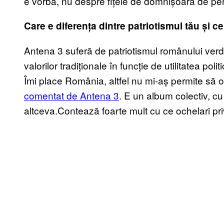
e vorba, nu despre fițele de domnișoară de pe
Care e diferența dintre patriotismul t
ău și ce
Antena 3 suferă de patriotismul românului verde
valorilor tradiționale în funcție de utilitatea poli
Îmi place România, altfel nu mi-aș permite să 
comentat de Antena 3
. E un album colectiv, cu
altceva.Contează foarte mult cu ce ochelari priv