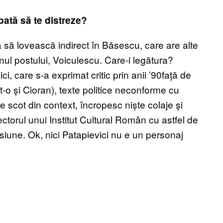
pată să te distreze?
 să lovească indirect în Băsescu, care are alte
onul postului, Voiculescu. Care-i legătura?
, care s-a exprimat critic prin anii ’90față de
t-o și Cioran), texte politice neconforme cu
e scot din context, încropesc niște colaje și
rectorul unui Institut Cultural Român cu astfel de
pasiune. Ok, nici Patapievici nu e un personaj