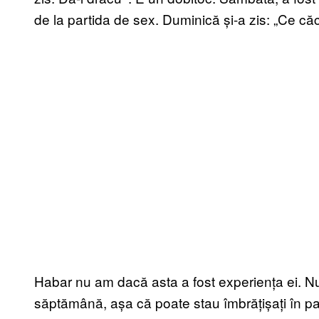
de la partida de sex. Duminică și-a zis: „Ce că
Habar nu am dac
ă asta a fost experiența ei. N
săptămână, așa că poate stau îmbrățișați în pat