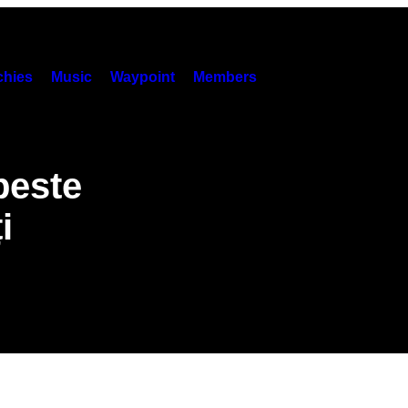
hies
Music
Waypoint
Members
peste
i