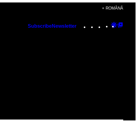
+ ROMÂNĂ
Instagram
TikTok
YouTube
Google
Googl
Subscribe
Newsletter
Discover
Top
Posts