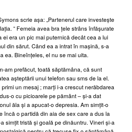
Symons scrie așa: „Partenerul care investește
lația.
” Femeia avea bra
țele strâns înfășurate
 ei era un pic mai puternică decât cea a lui
ul din sărut. Când ea a intrat în mașină, s-a
a ea. Bineînțeles, el nu se mai uita.
, m-am prefăcut, toată săptămâna, că sunt
ea așteptării unui telefon sau sms de la el.
a primi un mesaj
;
marți i-a crescut nerăbdarea
a adus-o cu picioarele pe pământ – și-a dat
nul ăla și a apucat-o depresia. Am simțit-o
 încă o partidă din aia de sex care a dus la
 simțit tristă și goală pe dinăuntru. Vineri și-a
 nostalgică pentru că trecuse fix o săptămână