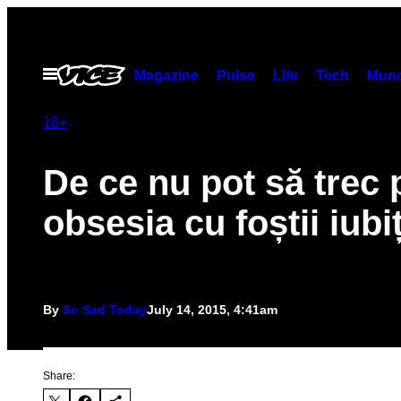
Skip
to
content
Open
Magazine
Pulse
Life
Tech
Munc
Menu
18+
De ce nu pot să trec 
obsesia cu foștii iubiț
By
So Sad Today
July 14, 2015, 4:41am
Share: