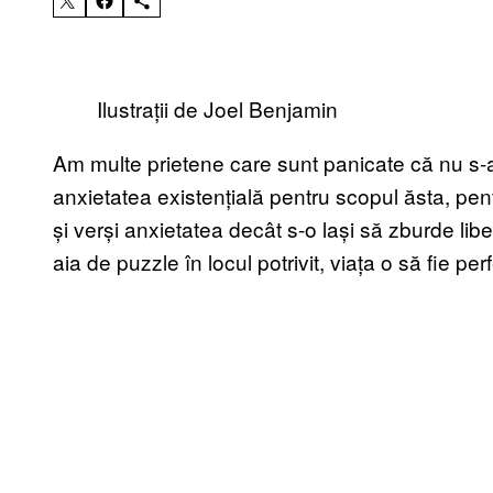
Ilustrații de Joel Benjamin
Am multe prietene care sunt panicate că nu s-a
anxietatea existențială pentru scopul ăsta, pent
și verși anxietatea decât s-o lași să zburde l
aia de puzzle în locul potrivit, viața o să fie perf