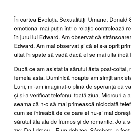
În cartea Evoluția Sexualității Umane, Donald 
emoțional mai puțin într-o relație controlează re
în jurul lui Edward. Am observat că strânsoarea
Edward. Am mai observat și că el s-a oprit prim
uitat în spate să vadă dacă el se mai uita încă l
După ce am asistat la sărutul ăsta post-coital
femeia asta. Duminică noapte am simțit anxietat
Luni, mi-am imaginat-o plină de speranță că v
și și-a verificat telefonul toată ziua. Miercuri 
seama că n-o să mai primească niciodată telefo
cum se întreabă de ce oare el nu-și mai dorește
sărutul ăla ala de frumos și de romantic. Joia s-a
zis: Dă-l dracu
‘.
E un dobitoc. Sâmbătă, a fost