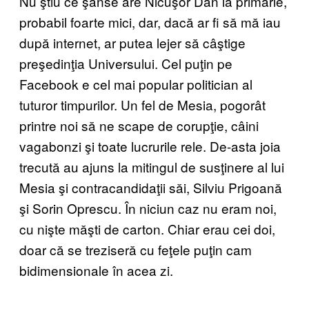
Nu ştiu ce şanse are Nicuşor Dan la primărie,
probabil foarte mici, dar, dacă ar fi să mă iau
după internet, ar putea lejer să câştige
preşedinţia Universului. Cel puţin pe
Facebook e cel mai popular politician al
tuturor timpurilor. Un fel de Mesia, pogorât
printre noi să ne scape de corupţie, câini
vagabonzi şi toate lucrurile rele. De-asta joia
trecută au ajuns la mitingul de susţinere al lui
Mesia şi contracandidaţii săi, Silviu Prigoană
şi Sorin Oprescu. În niciun caz nu eram noi,
cu nişte măşti de carton. Chiar erau cei doi,
doar că se treziseră cu feţele puţin cam
bidimensionale în acea zi.