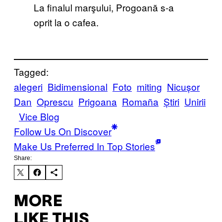
La finalul marşului, Progoană s-a
oprit la o cafea.
Tagged:
alegeri
Bidimensional
Foto
miting
Nicușor
Dan
Oprescu
Prigoana
Romaña
Știri
Unirii
Vice Blog
Follow Us On Discover
Make Us Preferred In Top Stories
Share:
MORE
LIKE THIS