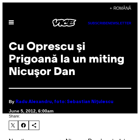
Skip
+ ROMÂNĂ
to
Open
content
SUBSCRIBE
NEWSLETTER
Menu
Cu Oprescu şi
Prigoană la un miting
Nicuşor Dan
By
Radu Alexandru, foto: Sebastian Niţulescu
June 5, 2012, 6:00am
Share: