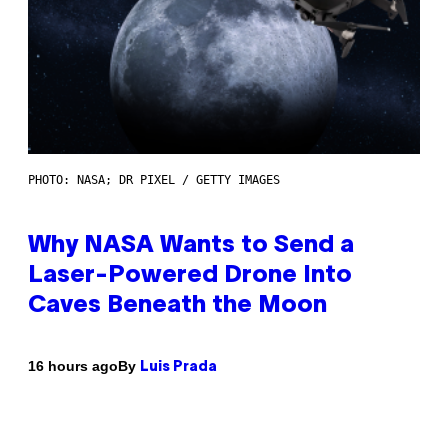
PHOTO: NASA; DR PIXEL / GETTY IMAGES
Why NASA Wants to Send a
Laser-Powered Drone Into
Caves Beneath the Moon
By
16 hours ago
Luis Prada