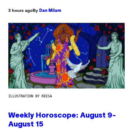
By
3 hours ago
Dan Milam
ILLUSTRATION BY REESA
Weekly Horoscope: August 9-
August 15