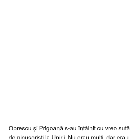
Oprescu și Prigoană s-au întâlnit cu vreo sută
de nicuşorişti la Unirii. Nu erau mulţi, dar erau