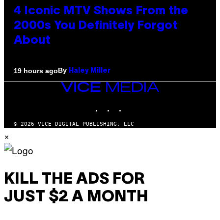
4 Iconic MTV Shows From the
2000s You Definitely Forgot
About
By
19 hours ago
Haley Miller
VICE
MEDIA
INSTAGRAM
TIKTOK
YOUTUBE
© 2026 VICE DIGITAL PUBLISHING, LLC
×
KILL THE ADS FOR
JUST $2 A MONTH