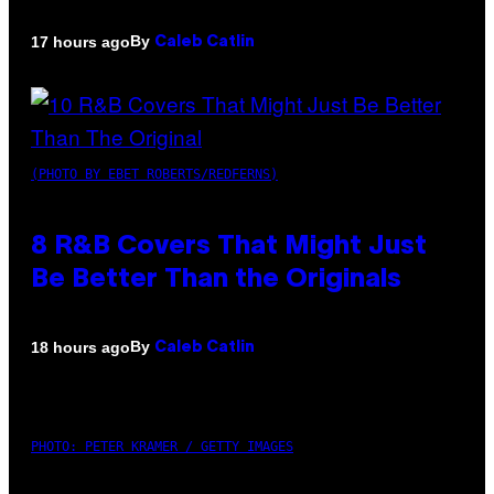
By
17 hours ago
Caleb Catlin
(PHOTO BY EBET ROBERTS/REDFERNS)
8 R&B Covers That Might Just
Be Better Than the Originals
By
18 hours ago
Caleb Catlin
PHOTO: PETER KRAMER / GETTY IMAGES