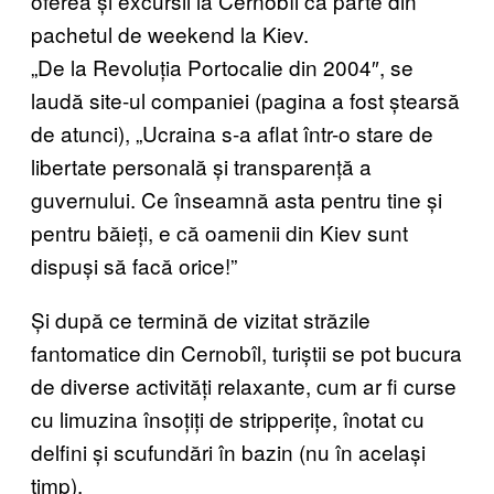
oferea și excursii la Cernobîl ca parte din
pachetul de weekend la Kiev.
„De la Revoluția Portocalie din 2004″, se
laudă site-ul companiei (pagina a fost ștearsă
de atunci), „Ucraina s-a aflat într-o stare de
libertate personală și transparență a
guvernului. Ce înseamnă asta pentru tine și
pentru băieți, e că oamenii din Kiev sunt
dispuși să facă orice!”
Și după ce termină de vizitat străzile
fantomatice din Cernobîl, turiștii se pot bucura
de diverse activități relaxante, cum ar fi curse
cu limuzina însoțiți de stripperițe, înotat cu
delfini și scufundări în bazin (nu în același
timp).