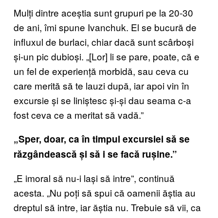
Mulți dintre aceștia sunt grupuri pe la 20-30
de ani, îmi spune Ivanchuk. El se bucură de
influxul de burlaci, chiar dacă sunt scârboși
și-un pic dubioși. „[Lor] li se pare, poate, că e
un fel de experiență morbidă, sau ceva cu
care merită să te lauzi după, iar apoi vin în
excursie și se liniștesc și-și dau seama c-a
fost ceva ce a meritat să vadă.”
„Sper, doar, ca în timpul excursiei să se
răzgândească și să i se facă rușine.”
„E imoral să nu-i lași să intre”, continuă
acesta. „Nu poți să spui că oamenii ăștia au
dreptul să intre, iar ăștia nu. Trebuie să vii, ca