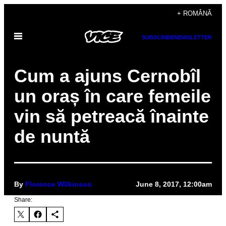
Skip
+ ROMÂNĂ
to
Open
content
SUBSCRIBE
NEWSLETTER
Menu
Cum a ajuns Cernobîl
un oraș în care femeile
vin să petreacă înainte
de nuntă
By
Florence Wilkinson
June 8, 2017, 12:00am
Share: