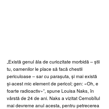
„Există genul ăla de curiozitate morbidă – știi
tu, oamenilor le place să facă chestii
periculoase – sar cu parașuta, și mai există
și-acest mic element de pericol; gen: «Oh, e
foarte radioactiv»”, spune Louisa Naks, în
vârstă de 24 de ani. Naks a vizitat Cernobîlul
mai devreme anul acesta, pentru petrecerea