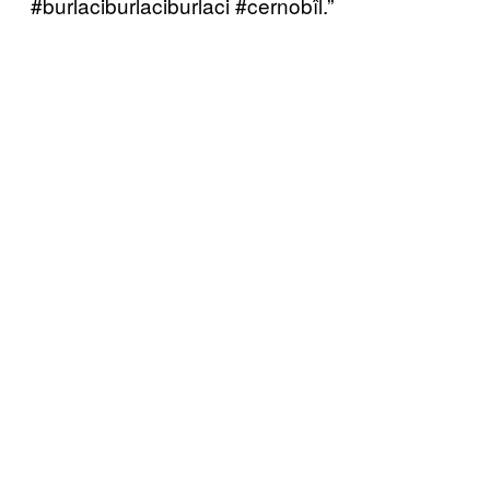
#burlaciburlaciburlaci #cernobîl.”