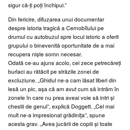
sigur că-ți poți închipui.”
Din fericire, difuzarea unui documentar
despre istoria tragică a Cernobîlului pe
drumul cu autobuzul spre locul istoric a oferit
grupului o binevenită oportunitate de a mai
recupera niște somn necesar.
Odată ce-au ajuns acolo, cei zece petrecăreți
burlaci au rătăcit pe străzile zonei de
excluziune. „Ghidul ne-a cam lăsat liberi din
lesă un pic, așa că am avut cum să intrăm în
zonele în care nu prea aveai voie să intri și
chestii de genul”, explică Doggett. „Cel mai
mult ne-a impresionat grădinița”, spune
acesta grav. „Avea jucării de copiii și toate