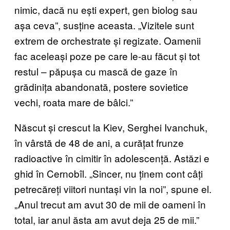
nimic, dacă nu ești expert, gen biolog sau
așa ceva”, susține aceasta. „Vizitele sunt
extrem de orchestrate și regizate. Oamenii
fac aceleași poze pe care le-au făcut și tot
restul – păpușa cu mască de gaze în
grădinița abandonată, postere sovietice
vechi, roata mare de bâlci.”
Născut și crescut la Kiev, Serghei Ivanchuk,
în vârstă de 48 de ani, a curățat frunze
radioactive în cimitir în adolescență. Astăzi e
ghid în Cernobîl. „Sincer, nu ținem cont câți
petrecăreți viitori nuntași vin la noi”, spune el.
„Anul trecut am avut 30 de mii de oameni în
total, iar anul ăsta am avut deja 25 de mii.”