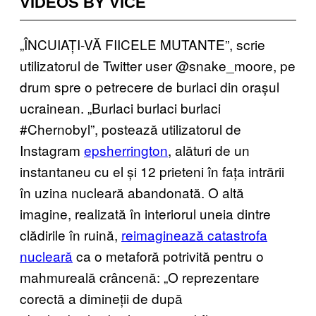
VIDEOS BY VICE
„ÎNCUIAȚI-VĂ FIICELE MUTANTE”, scrie
utilizatorul de Twitter user @snake_moore, pe
drum spre o petrecere de burlaci din orașul
ucrainean. „Burlaci burlaci burlaci
#Chernobyl”, postează utilizatorul de
Instagram
epsherrington
, alături de un
instantaneu cu el și 12 prieteni în fața intrării
în uzina nucleară abandonată. O altă
imagine, realizată în interiorul uneia dintre
clădirile în ruină,
reimaginează catastrofa
nucleară
ca o metaforă potrivită pentru o
mahmureală crâncenă: „O reprezentare
corectă a dimineții de după