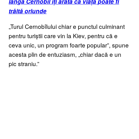
lângă Cernobîl îți arată că viața poate fi
trăită oriunde
„Turul Cernobîlului chiar e punctul culminant
pentru turiștii care vin la Kiev, pentru că e
ceva unic, un program foarte popular”, spune
acesta plin de entuziasm, „chiar dacă e un
pic straniu.”