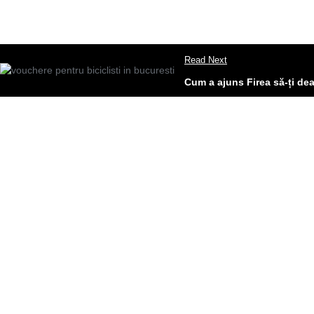
Read Next
Cum a ajuns Firea să-ți dea