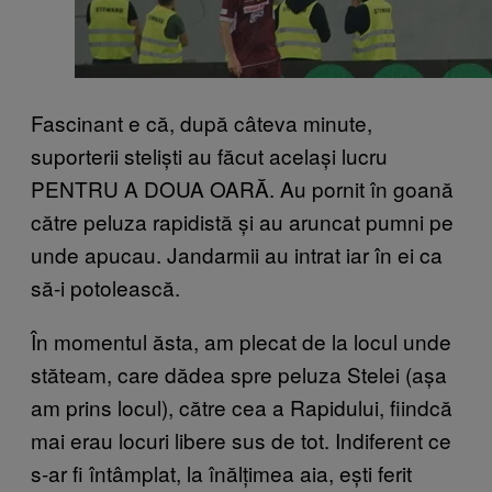
Fascinant e că, după câteva minute,
suporterii steliști au făcut același lucru
PENTRU A DOUA OARĂ. Au pornit în goană
către peluza rapidistă și au aruncat pumni pe
unde apucau. Jandarmii au intrat iar în ei ca
să-i potolească.
În momentul ăsta, am plecat de la locul unde
stăteam, care dădea spre peluza Stelei (așa
am prins locul), către cea a Rapidului, fiindcă
mai erau locuri libere sus de tot. Indiferent ce
s-ar fi întâmplat, la înălțimea aia, ești ferit