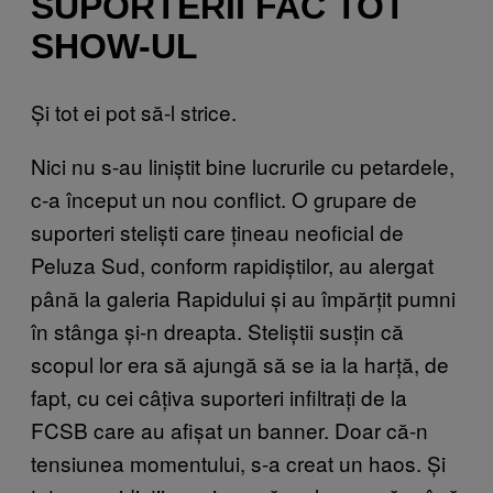
SUPORTERII FAC TOT
SHOW-UL
Și tot ei pot să-l strice.
Nici nu s-au liniștit bine lucrurile cu petardele,
c-a început un nou conflict. O grupare de
suporteri steliști care țineau neoficial de
Peluza Sud, conform rapidiștilor, au alergat
până la galeria Rapidului și au împărțit pumni
în stânga și-n dreapta. Steliștii susțin că
scopul lor era să ajungă să se ia la harță, de
fapt, cu cei câțiva suporteri infiltrați de la
FCSB care au afișat un banner. Doar că-n
tensiunea momentului, s-a creat un haos. Și