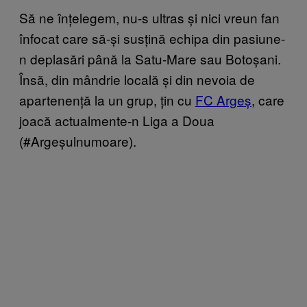
Să ne înțelegem, nu-s ultras și nici vreun fan
înfocat care să-și susțină echipa din pasiune-
n deplasări până la Satu-Mare sau Botoșani.
Însă, din mândrie locală și din nevoia de
apartenență la un grup, țin cu
FC Argeș
, care
joacă actualmente-n Liga a Doua
(#Argeșulnumoare).