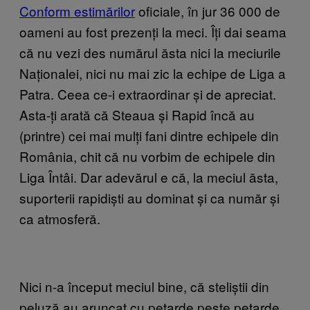
Conform estimărilor
oficiale, în jur 36 000 de
oameni au fost prezenți la meci. Îți dai seama
că nu vezi des numărul ăsta nici la meciurile
Naționalei, nici nu mai zic la echipe de Liga a
Patra. Ceea ce-i extraordinar și de apreciat.
Asta-ți arată că Steaua și Rapid încă au
(printre) cei mai mulți fani dintre echipele din
România, chit că nu vorbim de echipele din
Liga Întâi. Dar adevărul e că, la meciul ăsta,
suporterii rapidiști au dominat și ca număr și
ca atmosferă.
Nici n-a început meciul bine, că steliștii din
peluză au aruncat cu petarde peste petarde.