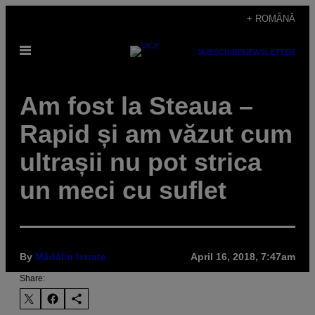
Skip
+ ROMÂNĂ
to
Open
content
SUBSCRIBE
NEWSLETTER
Menu
Am fost la Steaua –
Rapid și am văzut cum
ultrașii nu pot strica
un meci cu suflet
By
Mădălin Istrate
April 16, 2018, 7:47am
Share: