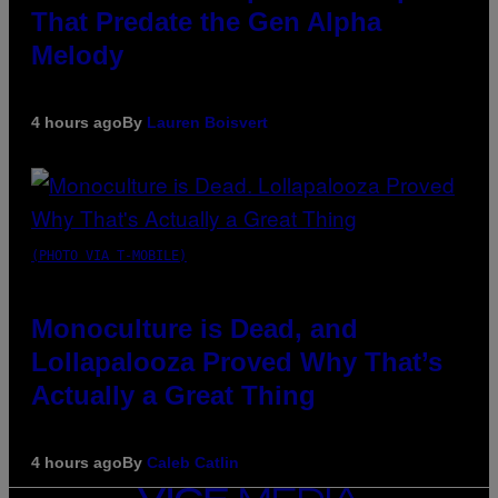
That Predate the Gen Alpha
Melody
4 hours ago
By
Lauren Boisvert
(PHOTO VIA T-MOBILE)
Monoculture is Dead, and
Lollapalooza Proved Why That’s
Actually a Great Thing
4 hours ago
By
Caleb Catlin
VICE