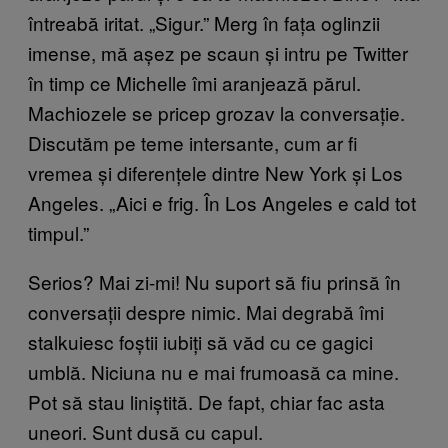
întreabă iritat. „Sigur.” Merg în fața oglinzii
imense, mă așez pe scaun și intru pe Twitter
în timp ce Michelle îmi aranjează părul.
Machiozele se pricep grozav la conversație.
Discutăm pe teme intersante, cum ar fi
vremea și diferențele dintre New York și Los
Angeles. „Aici e frig. În Los Angeles e cald tot
timpul.”
Serios? Mai zi-mi! Nu suport să fiu prinsă în
conversații despre nimic. Mai degrabă îmi
stalkuiesc foștii iubiți să văd cu ce gagici
umblă. Niciuna nu e mai frumoasă ca mine.
Pot să stau liniștită. De fapt, chiar fac asta
uneori. Sunt dusă cu capul.