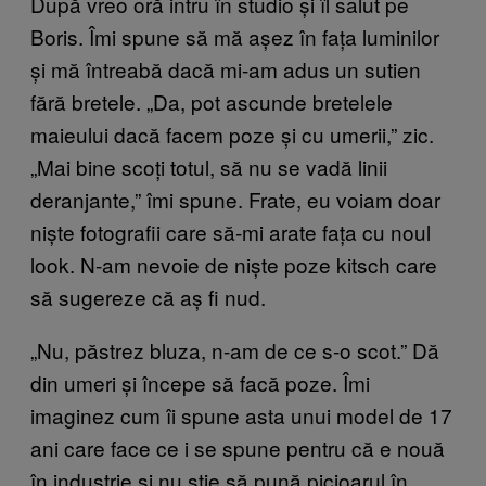
După vreo oră intru în studio și îl salut pe
Boris. Îmi spune să mă așez în fața luminilor
și mă întreabă dacă mi-am adus un sutien
fără bretele. „Da, pot ascunde bretelele
maieului dacă facem poze și cu umerii,” zic.
„Mai bine scoți totul, să nu se vadă linii
deranjante,” îmi spune. Frate, eu voiam doar
niște fotografii care să-mi arate fața cu noul
look. N-am nevoie de niște poze kitsch care
să sugereze că aș fi nud.
„Nu, păstrez bluza, n-am de ce s-o scot.” Dă
din umeri și începe să facă poze. Îmi
imaginez cum îi spune asta unui model de 17
ani care face ce i se spune pentru că e nouă
în industrie și nu știe să pună picioarul în