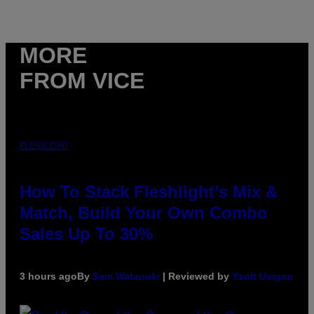
MORE
FROM VICE
FLESHLIGHT
How To Stack Fleshlight’s Mix &
Match, Build Your Own Combo
Sales Up To 30%
3 hours ago
By
Sam Watanuki
| Reviewed by
Ysolt Usigan