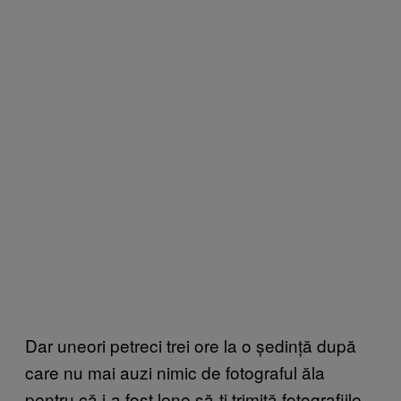
Dar uneori petreci trei ore la o ședință după
care nu mai auzi nimic de fotograful ăla
pentru că i-a fost lene să-ți trimită fotografiile