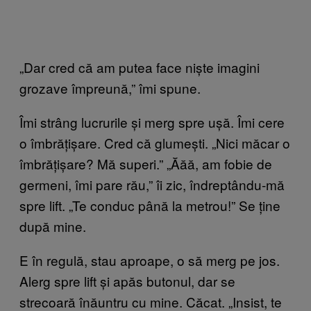
„Dar cred că am putea face niște imagini
grozave împreună,” îmi spune.
Îmi strâng lucrurile și merg spre ușă. Îmi cere
o îmbrățișare. Cred că glumești. „Nici măcar o
îmbrățișare? Mă superi.” „Ăăă, am fobie de
germeni, îmi pare rău,” îi zic, îndreptându-mă
spre lift. „Te conduc până la metrou!” Se ține
după mine.
E în regulă, stau aproape, o să merg pe jos.
Alerg spre lift și apăs butonul, dar se
strecoară înăuntru cu mine. Căcat. „Insist, te