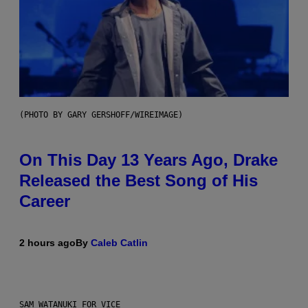
(PHOTO BY GARY GERSHOFF/WIREIMAGE)
On This Day 13 Years Ago, Drake
Released the Best Song of His
Career
2 hours ago
By
Caleb Catlin
SAM WATANUKI FOR VICE