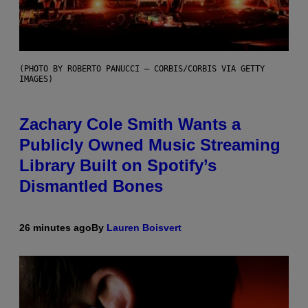
(PHOTO BY ROBERTO PANUCCI – CORBIS/CORBIS VIA GETTY
IMAGES)
Zachary Cole Smith Wants a
Publicly Owned Music Streaming
Library Built on Spotify’s
Dismantled Bones
26 minutes ago
By
Lauren Boisvert