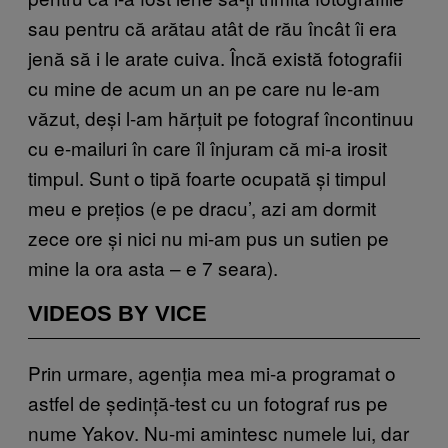
sau pentru că arătau atât de rău încât îi era
jenă să i le arate cuiva. Încă există fotografii
cu mine de acum un an pe care nu le-am
văzut, deși l-am hărțuit pe fotograf încontinuu
cu e-mailuri în care îl înjuram că mi-a irosit
timpul. Sunt o tipă foarte ocupată și timpul
meu e prețios (e pe dracu’, azi am dormit
zece ore și nici nu mi-am pus un sutien pe
mine la ora asta – e 7 seara).
VIDEOS BY VICE
Prin urmare, agenția mea mi-a programat o
astfel de ședință-test cu un fotograf rus pe
nume Yakov. Nu-mi amintesc numele lui, dar