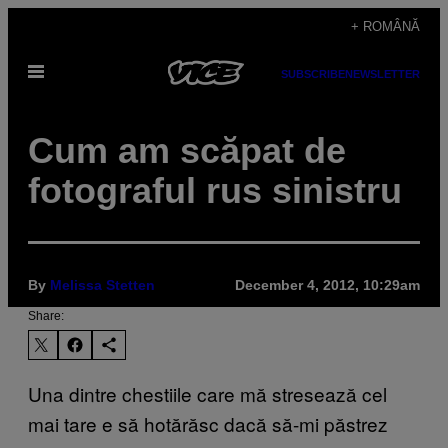
Skip
+ ROMÂNĂ
to
Open
content
SUBSCRIBE
NEWSLETTER
Menu
Cum am scăpat de
fotograful rus sinistru
By
Melissa Stetten
December 4, 2012, 10:29am
Share:
Una dintre chestiile care mă stresează cel
mai tare e să hotărăsc dacă să-mi păstrez