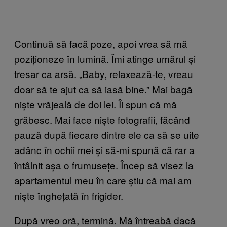
Continuă să facă poze, apoi vrea să mă
poziționeze în lumină. Îmi atinge umărul și
tresar ca arsă. „Baby, relaxează-te, vreau
doar să te ajut ca să iasă bine.” Mai bagă
niște vrăjeală de doi lei. Îi spun că mă
grăbesc. Mai face niște fotografii, făcând
pauză după fiecare dintre ele ca să se uite
adânc în ochii mei și să-mi spună că rar a
întâlnit așa o frumusețe. Încep să visez la
apartamentul meu în care știu că mai am
niște înghețată în frigider.
După vreo oră, termină. Mă întreabă dacă