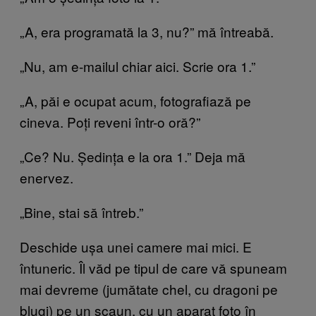
„A, era programată la 3, nu?” mă întreabă.
„Nu, am e-mailul chiar aici. Scrie ora 1.”
„A, păi e ocupat acum, fotografiază pe
cineva. Poți reveni într-o oră?”
„Ce? Nu. Ședința e la ora 1.” Deja mă
enervez.
„Bine, stai să întreb.”
Deschide ușa unei camere mai mici. E
întuneric. Îl văd pe tipul de care vă spuneam
mai devreme (jumătate chel, cu dragoni pe
blugi) pe un scaun, cu un aparat foto în