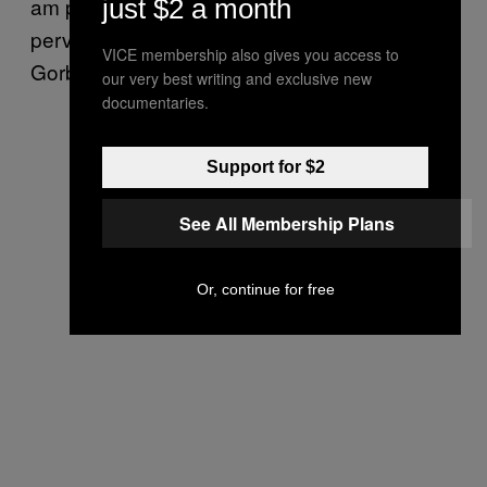
am privilegiul de a fi goală în cameră cu un
just $2 a month
pervers de vârstă mijlocie care seamănă cu
VICE membership also gives you access to
Gorbaciov? Să mori tu?!
our very best writing and exclusive new
documentaries.
Support for $2
See All Membership Plans
Or, continue for free