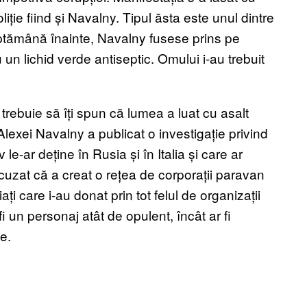
liție fiind și Navalny. Tipul ăsta este unul dintre
săptămână înainte, Navalny fusese prins pe
 un lichid verde antiseptic. Omului i-au trebuit
trebuie să îți spun că lumea a luat cu asalt
xei Navalny a publicat o investigație privind
e-ar deține în Rusia și în Italia și care ar
cuzat că a creat o rețea de corporații paravan
i care i-au donat prin tot felul de organizații
fi un personaj atât de opulent, încât ar fi
e.