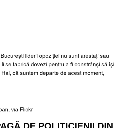
curești liderii opoziției nu sunt arestați sau
li se fabrică dovezi pentru a fi constrânși să își
se. Hai, că suntem departe de acest moment,
an, via Flickr
GĂ DE POLITICIENII DIN