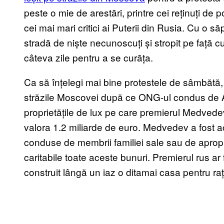
peste o mie de arestări, printre cei reținuți de po
cei mai mari critici ai Puterii din Rusia. Cu o 
stradă de niște necunoscuți și stropit pe față cu
câteva zile pentru a se curăța.
Ca să înțelegi mai bine protestele de sâmbătă, 
străzile Moscovei după ce ONG-ul condus de Ale
proprietățile de lux pe care premierul Medvedev l
valora 1.2 miliarde de euro. Medvedev a fost a
conduse de membrii familiei sale sau de apropiaț
caritabile toate aceste bunuri. Premierul rus ar 
construit lângă un iaz o ditamai casa pentru raț