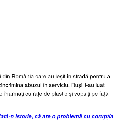
cei din România care au ieșit în stradă pentru a
ncrimina abuzul în serviciu. Rușii l-au luat
 înarmați cu rațe de plastic și vopsiți pe față
tă-n istorie, că are o problemă cu corupția