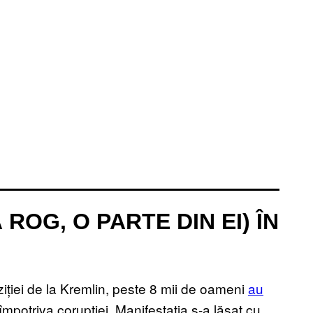
 ROG, O PARTE DIN EI) ÎN
ziției de la Kremlin, peste 8 mii de oameni
au
mpotriva corupției. Manifestația s-a lăsat cu