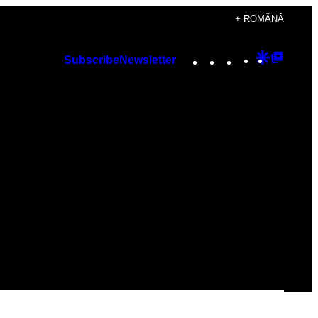
+ ROMÂNĂ
Instagram
TikTok
YouTube
Google
Googl
Subscribe
Newsletter
Discover
Top
Posts