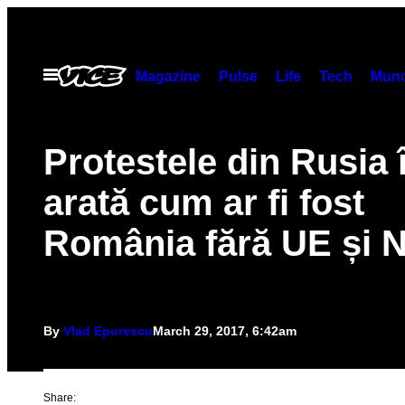
Skip
to
content
Open
Magazine
Pulse
Life
Tech
Munc
Menu
Protestele din Rusia î
arată cum ar fi fost
România fără UE și 
By
Vlad Epurescu
March 29, 2017, 6:42am
Share: