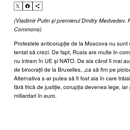
(Vladimir Putin și premierul Dmitry Medvedev.
Commons)
Protestele anticorupție de la Moscova nu sunt ch
tentat să crezi. De fapt, Rusia are multe în co
nu intram în UE și NATO. De aia când îi mai au
de birocrații de la Bruxelles, „ca să fim pe picioa
Alternativa s-ar putea să fi fost aia în care trăia
fără frică de justiție, corupția devenea lege, iar p
miliardari în euro.