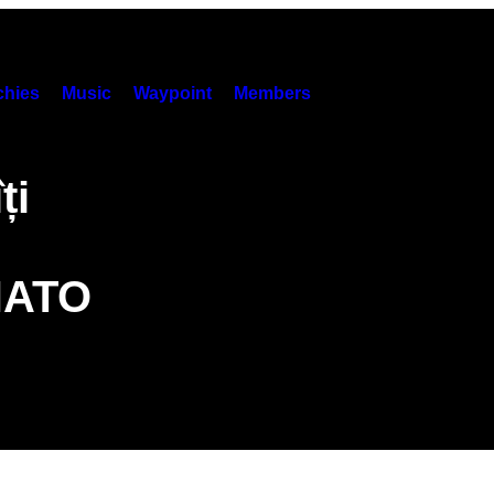
hies
Music
Waypoint
Members
ți
NATO