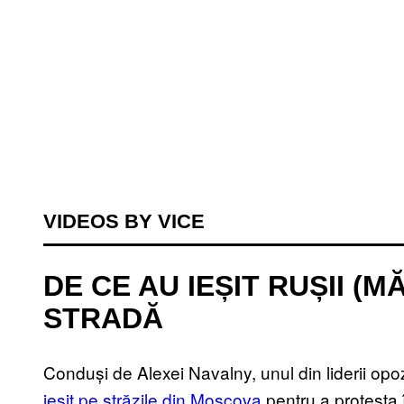
VIDEOS BY VICE
DE CE AU IEȘIT RUȘII (MĂ
STRADĂ
Conduși de Alexei Navalny, unul din liderii opo
ieșit pe străzile din Moscova
pentru a protesta î