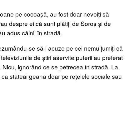
stoane pe cocoașă, au fost doar nevoiți să
itrau despre ei că sunt plătiți de Soroș și de
au adus câinii în stradă.
, rezumându-se să-i acuze pe cei nemulțumiți că
televiziunile de știri aservite puterii au preferat
Nicu, ignorând ce se petrecea în stradă. La
it că stăteai geană doar pe rețelele sociale sau