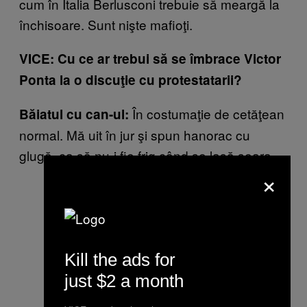
cum în Italia Berlusconi trebuie să meargă la
închisoare. Sunt nişte mafioţi.
VICE: Cu ce ar trebui să se îmbrace Victor
Ponta la o discuţie cu protestatarii?
În costumaţie de cetăţean
Băiatul cu can-ul:
normal. Mă uit în jur şi spun hanorac cu
glugă, ca să nu-i fie frig când se lasă seara…
×
Kill the ads for
just $2 a month