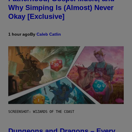
Why Simping Is (Almost) Never
Okay [Exclusive]
1 hour ago
By
Caleb Catlin
SCREENSHOT: WIZARDS OF THE COAST
Dungeons and Dragons – Every