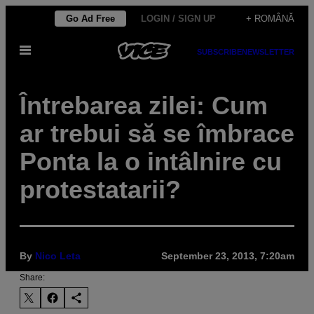
Skip
Go Ad Free
LOGIN / SIGN UP
+ ROMÂNĂ
to
Open
content
SUBSCRIBE
NEWSLETTER
Menu
Întrebarea zilei: Cum
ar trebui să se îmbrace
Ponta la o intâlnire cu
protestatarii?
By
Nico Leta
September 23, 2013, 7:20am
Share: