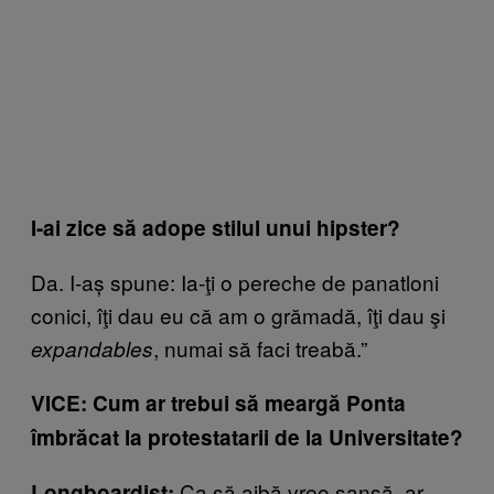
I-ai zice să adope stilul unui hipster?
Da. I-aș spune: Ia-ţi o pereche de panatloni
conici, îţi dau eu că am o grămadă, îţi dau şi
, numai să faci treabă.”
expandables
VICE: Cum ar trebui să meargă Ponta
îmbrăcat la protestatarii de la Universitate?
Ca să aibă vreo şansă, ar
Longboardist: