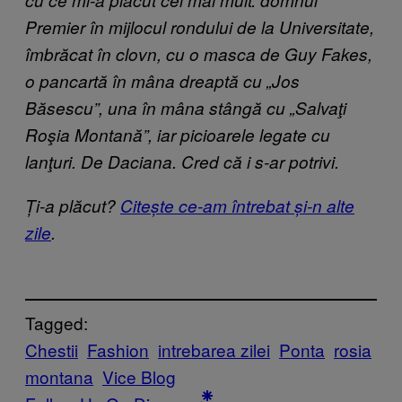
cu ce mi-a plăcut cel mai mult: domnul
Premier în mijlocul rondului de la Universitate,
îmbrăcat în clovn, cu o masca de Guy Fakes,
o pancartă în mâna dreaptă cu „Jos
Băsescu”, una în mâna stângă cu „Salvaţi
Roşia Montană”, iar picioarele legate cu
lanţuri. De Daciana. Cred că i s-ar potrivi.
Ți-a plăcut?
Citește ce-am întrebat și-n alte
zile
.
Tagged:
Chestii
Fashion
intrebarea zilei
Ponta
rosia
montana
Vice Blog