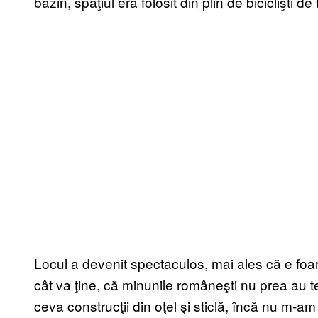
bazin, spaţiul era folosit din plin de biciclişti de
Locul a devenit spectaculos, mai ales că e foar
cât va ţine, că minunile româneşti nu prea au te
ceva construcţii din oţel şi sticlă, încă nu m-am 