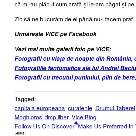
că mi-au plăcut cum arată şi le-am băgat şi pe 
Zic să ne bucurăm de el până nu-l facem praf.
Urmărește VICE pe Facebook
Vezi mai multe galerii foto pe VICE:
Fotografii cu viața de noapte din România, 
Fotografiile fantomatice ale lui Andrei Baciu
Fotografii cu trecutul punkului, plin de bere,
Tagged:
capitala europeana
curatenie
Drumul Taberei
Moghioros
timp liber
Vice Blog
Follow Us On Discover
Make Us Preferred In 
Share: