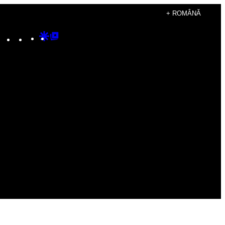
+ ROMÂNĂ
Instagram
TikTok
YouTube
Google
Google
Discover
Top
Posts