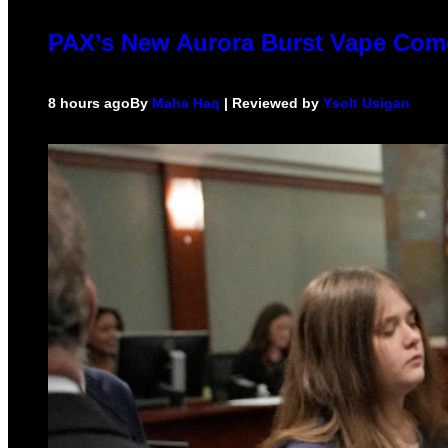
PAX’s New Aurora Burst Vape Come
8 hours ago
By
Maha Haq
| Reviewed by
Ysolt Usigan