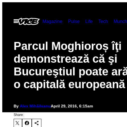
Skip
to
Open
Magazine
Pulse
Life
Tech
Munch
content
Menu
Parcul Moghioroș îţi
demonstrează că şi
Bucureştiul poate ară
o capitală europeană
By
Alex Mihăileanu
April 29, 2016, 6:15am
Share: