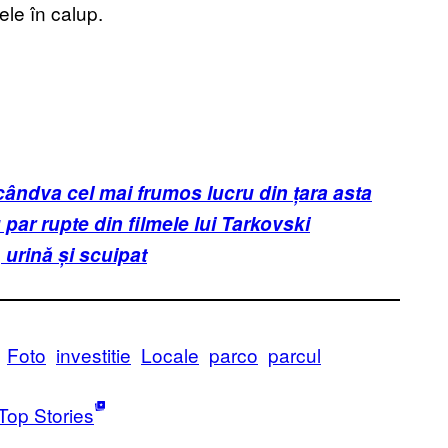
ele în calup.
cândva cel mai frumos lucru din țara asta
 par rupte din filmele lui Tarkovski
 urină și scuipat
Foto
investitie
Locale
parco
parcul
Top Stories