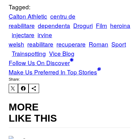
Tagged:
Calton Athletic
centru de
reabilitare
dependenta
Droguri
Film
heroina
injectare
irvine
welsh
reabilitare
recuperare
Roman
Sport
Trainspotting
Vice Blog
Follow Us On Discover
Make Us Preferred In Top Stories
Share:
MORE
LIKE THIS