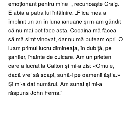
emoționant pentru mine
“
, recunoaște Craig.
E abia a patra lui întâlnire. „Fiica mea a
împlinit un an în luna ianuarie și m-am gândit
că nu mai pot face asta. Cocaina mă făcea
să mă simt vinovat, dar nu mă puteam opri. O
luam primul lucru dimineața, în dubiță, pe
șantier, înainte de culcare. Am un prieten
care a lucrat la Calton și mi-a zis:
Omule,
«
dacă vrei să scapi, sună-i pe oamenii ăștia.
»
Și mi-a dat numărul. Am sunat și mi-a
răspuns John Ferns.”