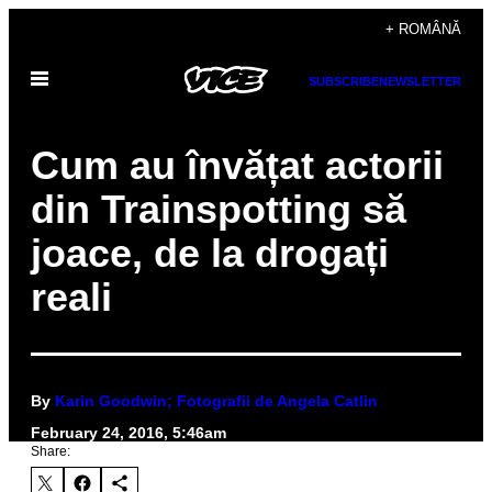
Skip
+ ROMÂNĂ
to
Open
content
SUBSCRIBE
NEWSLETTER
Menu
Cum au învățat actorii
din Trainspotting să
joace, de la drogați
reali
By
Karin Goodwin; Fotografii de Angela Catlin
February 24, 2016, 5:46am
Share: