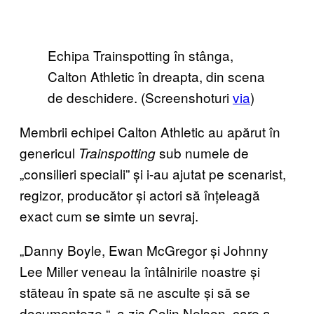
Echipa Trainspotting în stânga,
Calton Athletic în dreapta, din scena
de deschidere. (Screenshoturi
via
)
Membrii echipei Calton Athletic au apărut în
genericul
sub numele de
Trainspotting
„consilieri speciali” și i-au ajutat pe scenarist,
regizor, producător și actori să înțeleagă
exact cum se simte un sevraj.
„Danny Boyle, Ewan McGregor și Johnny
Lee Miller veneau la întâlnirile noastre și
stăteau în spate să ne asculte și să se
documenteze
“
, a zis Colin Nelson, care a