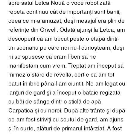
spre satul Letca Nouă o voce robotizată
repeta continuu cât de importanți sunt banii,
ceea ce m-a amuzat, deşi mesajul era plin de
referinţe din Orwell. Odată ajunși la Letca, am
descoperit că am trecut peste o etapă dintr-
un scenariu pe care noi nu-l cunoșteam, deşi
ni se spusese că eram liberi să ne
manifestăm cum vrem. Treptat am început să
mimez o stare de revoltă, cert e că am tot
bătut în ibric până l-am ciuntit. Ne-am legat cu
lanţuri de gard şi a început o bătaie regizată
cu băi de sânge dintr-o sticlă de apă
Carpatica și cu noroi. După alte trânte şi după
ce-am fost striviți cu scutul de gard, am ajuns
și în curte, alături de primarul întârziat. A fost