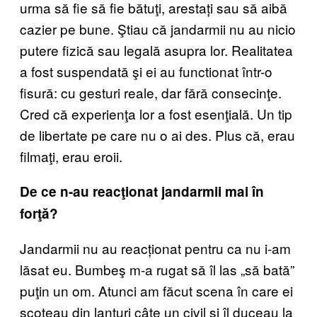
urma să fie să fie bătuţi, arestați sau să aibă
cazier pe bune. Ştiau că jandarmii nu au nicio
putere fizică sau legală asupra lor. Realitatea
a fost suspendată şi ei au functionat într-o
fisură: cu gesturi reale, dar fără consecinţe.
Cred că experienţa lor a fost esenţială. Un tip
de libertate pe care nu o ai des. Plus că, erau
filmaţi, erau eroii.
De ce n-au reacţionat jandarmii mai în
forţă?
Jandarmii nu au reacționat pentru ca nu i-am
lăsat eu. Bumbeş m-a rugat să îl las „să bată”
puţin un om. Atunci am făcut scena în care ei
scoteau din lanţuri câte un civil şi îl duceau la