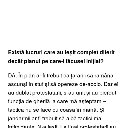
Există lucruri care au ieşit complet diferit
decât planul pe care-l făcusei iniţial?
DA. În plan ar fi trebuit ca ţăranii să rămână
ascunşi în stuf şi să opereze de-acolo. Dar ei
au dublat protestatarii, s-au unit și au pierdut
funcţia de gherilă la care mă aşteptam –
tactica nu se face cu coasa în mână. Și
jandarmii ar fi trebuit să aibă tactici mai
intimidante. N-a ieşit. La final protestatarii au