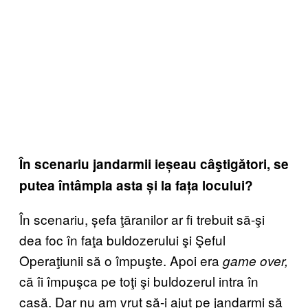
În scenariu jandarmii ieșeau câştigători, se
putea întâmpla asta și la fața locului?
În scenariu, șefa ţăranilor ar fi trebuit să-şi
dea foc în faţa buldozerului şi Şeful
Operaţiunii să o împuşte. Apoi era
game over,
că îi împuşca pe toţi şi buldozerul intra în
casă. Dar nu am vrut să-i ajut pe jandarmi să