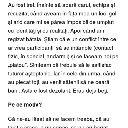
Au fost trei. Înainte să apară carul, echipa și
recuzita, când aveam în fața mea un loc gol
și arid care mi se părea imposibil de umplut
cu identităţi şi cu realităţi. Apoi când am
regizat bătaia. Știam că e un conflict între ce
ar vrea participanţii să se întâmple (contact
fizic, în special jandarmii) și ce făceam noi pe
„platou”. Simţeam că trebuie să le saftisfac
tuturor aşteptările. Iar în cele din urmă, când
au plecat toţi, au venit sătenii să ne ceară
bani. Asta e fost dezolant. Erau deja beţi.
Pe ce motiv?
Că ne-au lăsat să ne facem treaba, că au
tăiat o cracă la un copac, că nu au băgat