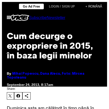
Skip
Go Ad Free
LOGIN / SIGN UP
+ ROMÂNĂ
to
Open
Subscribe
Newsletter
content
Menu
Cum decurge o
expropriere în 2015,
în baza legii minelor
By
Mihai Popescu, Dana Alecu, Foto: Mircea
Topoleanu
September 24, 2013, 8:17am
Share:
Duminica asta am călătorit în timp până în