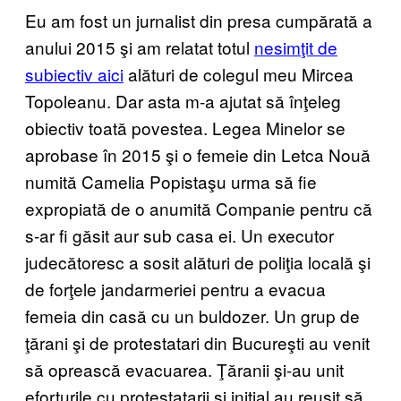
Eu am fost un jurnalist din presa cumpărată a
anului 2015 şi am relatat totul
nesimţit de
subiectiv aici
alături de colegul meu Mircea
Topoleanu. Dar asta m-a ajutat să înţeleg
obiectiv toată povestea. Legea Minelor se
aprobase în 2015 şi o femeie din Letca Nouă
numită Camelia Popistaşu urma să fie
expropiată de o anumită Companie pentru că
s-ar fi găsit aur sub casa ei. Un executor
judecătoresc a sosit alături de poliţia locală şi
de forţele jandarmeriei pentru a evacua
femeia din casă cu un buldozer. Un grup de
ţărani şi de protestatari din Bucureşti au venit
să oprească evacuarea. Ţăranii şi-au unit
eforturile cu protestatarii şi inițial au reuşit să