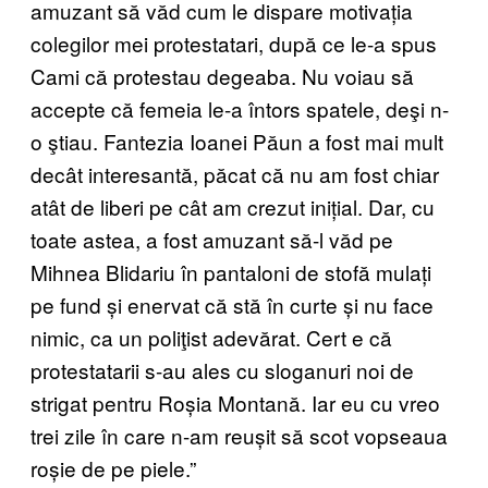
amuzant să văd cum le dispare motivația
colegilor mei protestatari, după ce le-a spus
Cami că protestau degeaba. Nu voiau să
accepte că femeia le-a întors spatele, deşi n-
o ştiau. Fantezia Ioanei Păun a fost mai mult
decât interesantă, păcat că nu am fost chiar
atât de liberi pe cât am crezut inițial. Dar, cu
toate astea, a fost amuzant să-l văd pe
Mihnea Blidariu în pantaloni de stofă mulați
pe fund și enervat că stă în curte și nu face
nimic, ca un poliţist adevărat. Cert e că
protestatarii s-au ales cu sloganuri noi de
strigat pentru Roșia Montană. Iar eu cu vreo
trei zile în care n-am reușit să scot vopseaua
roșie de pe piele.”