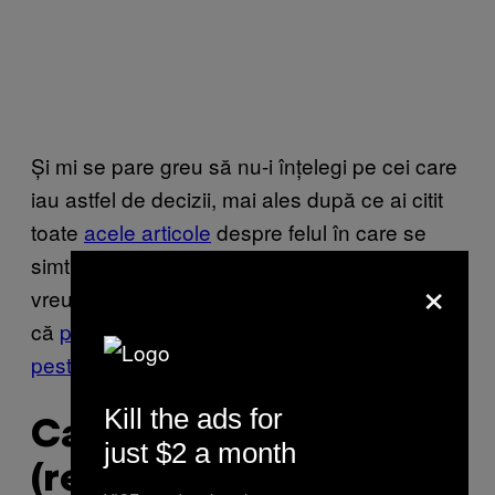
Și mi se pare greu să nu-i înțelegi pe cei care
iau astfel de decizii, mai ales după ce ai citit
toate
acele articole
despre felul în care se
simt
abandonați și frustrați
copiii lăsați în grija
×
vreunor bunici sau chiar frați mai mari pentru
că
părinții lor sunt mai mult plecați la muncă
peste hotare
.
Kill the ads for
Ca să-ți educi copilul
just $2 a month
(relativ) legal acasă, ai