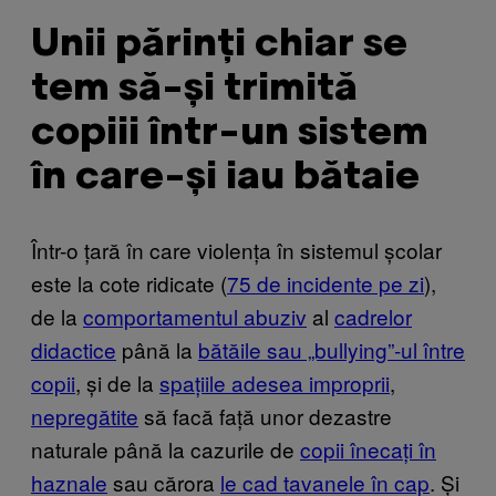
Unii părinți chiar se
tem să-și trimită
copiii într-un sistem
în care-și iau bătaie
Într-o țară în care violența în sistemul școlar
este la cote ridicate (
75 de incidente pe zi
),
de la
comportamentul abuziv
al
cadrelor
didactice
până la
bătăile sau „bullying”-ul între
copii
, și de la
spațiile adesea improprii
,
nepregătite
să facă față unor dezastre
naturale până la cazurile de
copii înecați în
haznale
sau cărora
le cad tavanele în cap
. Și