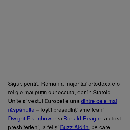
Sigur, pentru România majoritar ortodoxă e o
religie mai puțin cunoscută, dar în Statele
Unite și vestul Europei e una
dintre cele mai
răspândite
– foștii președinți americani
Dwight Eisenhower
și
Ronald Reagan
au fost
presbiterieni, la fel și
Buzz Aldrin
, pe care