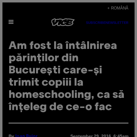
Skip
+ ROMÂNĂ
to
Open
content
SUBSCRIBE
NEWSLETTER
Menu
Am fost la întâlnirea
părinților din
București care-și
trimit copiii la
homeschooling, ca să
înțeleg de ce-o fac
By
September 29, 2016, 6:45am
Ioan Bujor