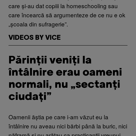
care și-au dat copiii la homeschooling sau
care încearcă să argumenteze de ce nu e ok
„școala din sufragerie”.
VIDEOS BY VICE
Părinții veniți la
întâlnire erau oameni
normali, nu „sectanți
ciudați”
Oamenii ăștia pe care i-am văzut eu la
întâlnire nu aveau nici bărbi până la buric, nici
năframă și nu arătau ca practicanții vreunui