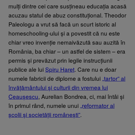
mulți dintre cei care susțineau educația acasă
acuzau statul de abuz constituțional. Theodor
Paleologu a vrut să facă un scurt istoric al
homeschooling-ului și a povestit că nu este
chiar vreo invenție nemaivăzută sau auzită în
România, ba chiar – un astfel de sistem – era
permis și prevăzut prin legile instrucțiunii
publice ale lui
Spiru Haret
. Care nu e doar
numele fabricii de diplome a fostului
„tartor” al
învățământului și culturii din vremea lui
Ceaușescu
, Aurelian Bondrea, ci, mai întâi și
în primul rând, numele unui
„reformator al
școlii și societății românești”
.