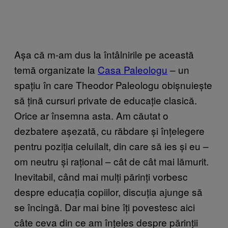
Așa că m-am dus la întâlnirile pe această
temă organizate la
Casa Paleologu
– un
spațiu în care Theodor Paleologu obișnuiește
să țină cursuri private de educație clasică.
Orice ar însemna asta. Am căutat o
dezbatere așezată, cu răbdare și înțelegere
pentru poziția celuilalt, din care să ies și eu –
om neutru și rațional – cât de cât mai lămurit.
Inevitabil, când mai mulți părinți vorbesc
despre educația copiilor, discuția ajunge să
se încingă. Dar mai bine îți povestesc aici
câte ceva din ce am înțeles despre părinții