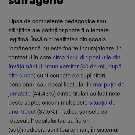
sufragerie”
Lipsa de competențe pedagogice sau
științifice ale părinților poate fi o temere
legitimă. Însă nici realitatea din școala
românească nu este foarte încurajatoare, în
contextul în care
circa 14% din posturile din
învățământul preuniversitar
(
40 de mii, după
alte surse
) sunt ocupate de suplinitori,
pensionari sau necalificați. Iar în
mai puțin de
jumătate
(44,43%) dintre titulari au luat note
peste șapte, oricum mult peste
situația de
anul trecut
(37,5%) – adică șansele ca
„dascălul” copilului tău să fie un
(sub)mediocru sunt foarte mari, în sistemul