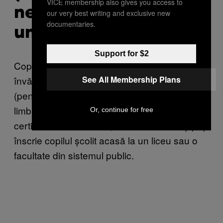
VICE membership also gives you access to
nevoie de o școală-
our very best writing and exclusive new
documentaries.
umbrelă
Support for $2
Copiii sunt înscriși la o astfel de instituție de
învățământ, din SUA sau Marea Britanie
See All Membership Plans
(pentru că engleza e cea mai cunoscută
limbă), care le eliberează foi matricole și
Or, continue for free
certificate de absolvire, necesare ca să-ți poți
înscrie copilul școlit acasă la un liceu sau o
facultate din sistemul public.