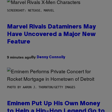
SCREENSHOT: NETEASE, MARVEL
Marvel Rivals Dataminers May
Have Uncovered a Major New
Feature
By
9 minutes ago
Denny Connolly
PHOTO BY AARON J. THORNTON/GETTY IMAGES
Eminem Put Up His Own Money
to Help a Hip-Hop Legend Go to