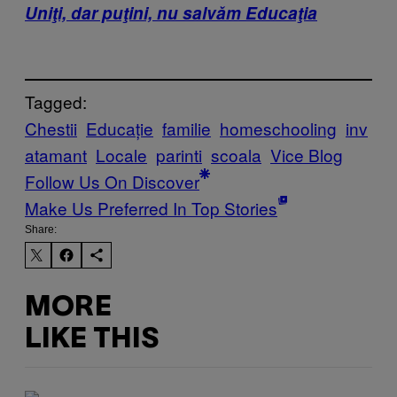
Uniţi, dar puţini, nu salvăm Educaţia
Tagged:
Chestii
Educație
familie
homeschooling
inv
atamant
Locale
parinti
scoala
Vice Blog
Follow Us On Discover
Make Us Preferred In Top Stories
Share:
MORE
LIKE THIS