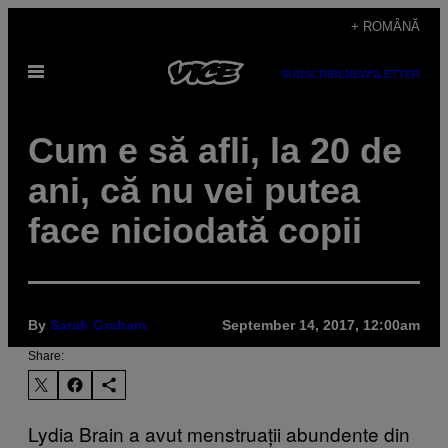
Skip
+ ROMÂNĂ
to
Open
content
SUBSCRIBE
NEWSLETTER
Menu
Cum e să afli, la 20 de
ani, că nu vei putea
face niciodată copii
By
Sarah Graham
September 14, 2017, 12:00am
Share:
Lydia Brain a avut menstruații abundente din