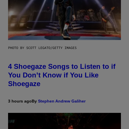
PHOTO BY SCOTT LEGATO/GETTY IMAGES
4 Shoegaze Songs to Listen to if
You Don’t Know if You Like
Shoegaze
3 hours ago
By
Stephen Andrew Galiher