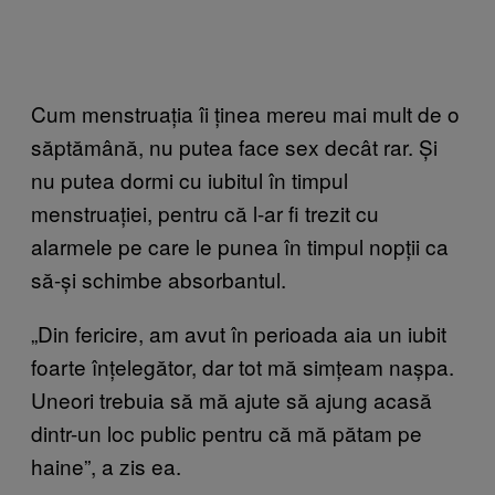
Cum menstruația îi ținea mereu mai mult de o
săptămână, nu putea face sex decât rar. Și
nu putea dormi cu iubitul în timpul
menstruației, pentru că l-ar fi trezit cu
alarmele pe care le punea în timpul nopții ca
să-și schimbe absorbantul.
„Din fericire, am avut în perioada aia un iubit
foarte înțelegător, dar tot mă simțeam nașpa.
Uneori trebuia să mă ajute să ajung acasă
dintr-un loc public pentru că mă pătam pe
haine”, a zis ea.