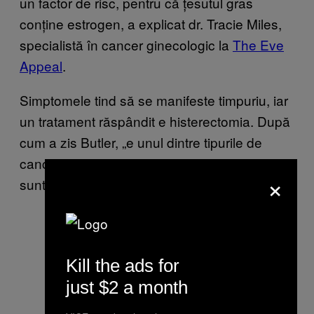
un factor de risc, pentru că țesutul gras
conține estrogen, a explicat dr. Tracie Miles,
specialistă în cancer ginecologic la
The Eve
Appeal
.
Simptomele tind să se manifeste timpuriu, iar
un tratament răspândit e histerectomia. După
cum a zis Butler, „e unul dintre tipurile de
cancer cel mai ușor de tratat, iar rezultatele
×
sunt de obicei bune.”
Kill the ads for
just $2 a month