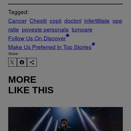
Tagged:
Cancer
Chestii
copii
doctori
infertilitate
ope
ratie
poveste personala
tumoare
Follow Us On Discover
Make Us Preferred In Top Stories
Share:
MORE
LIKE THIS