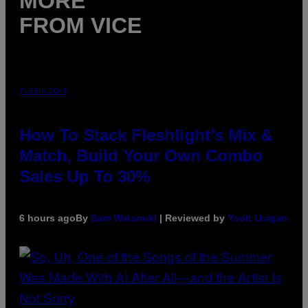
MORE
FROM VICE
FLESHLIGHT
How To Stack Fleshlight’s Mix &
Match, Build Your Own Combo
Sales Up To 30%
6 hours ago
By
Sam Watanuki
| Reviewed by
Ysolt Usigan