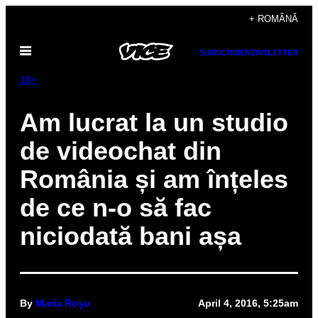
Skip
+ ROMÂNĂ
to
Open
content
SUBSCRIBE
NEWSLETTER
Menu
18+
Am lucrat la un studio
de videochat din
România și am înțeles
de ce n-o să fac
niciodată bani așa
By
Maria Roșu
April 4, 2016, 5:25am