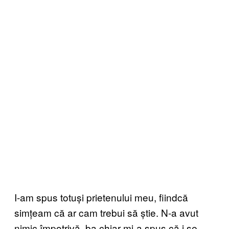
I-am spus totuși prietenului meu, fiindcă
simțeam că ar cam trebui să știe. N-a avut
nimic împotrivă, ba chiar mi-a spus că i se