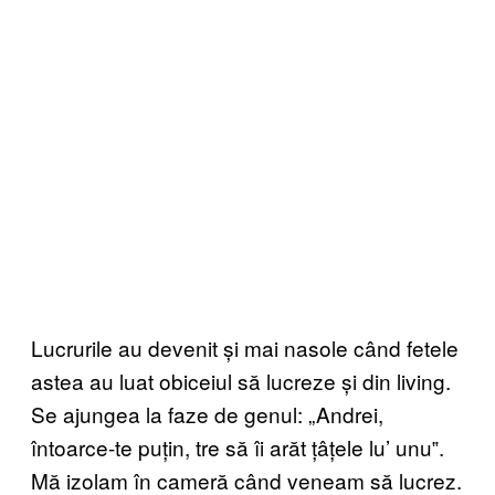
Lucrurile au devenit și mai nasole când fetele
astea au luat obiceiul să lucreze și din living.
Se ajungea la faze de genul: „Andrei,
întoarce-te puțin, tre să îi arăt țâțele lu’ unu‟.
Mă izolam în cameră când veneam să lucrez.