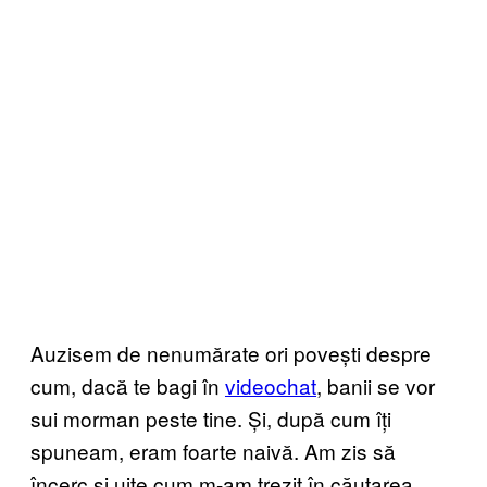
Auzisem de nenumărate ori povești despre
cum, dacă te bagi în
videochat
, banii se vor
sui morman peste tine. Și, după cum îți
spuneam, eram foarte naivă. Am zis să
încerc și uite cum m-am trezit în căutarea