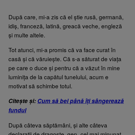
După care, mi-a zis că el știe rusă, germană,
idiș, franceză, latină, greacă veche, engleză
și multe altele.
Tot atunci, mi-a promis că va face curat în
casă și că văruiește. Că s-a săturat de viața
pe care o duce și pentru că a văzut în mine
luminița de la capătul tunelului, acum e
motivat să schimbe totul.
Citește și:
Cum să bei până îți sângerează
fundul
După câteva săptămâni, și alte câteva
declarații de dragoste, gen „cel mai minunat