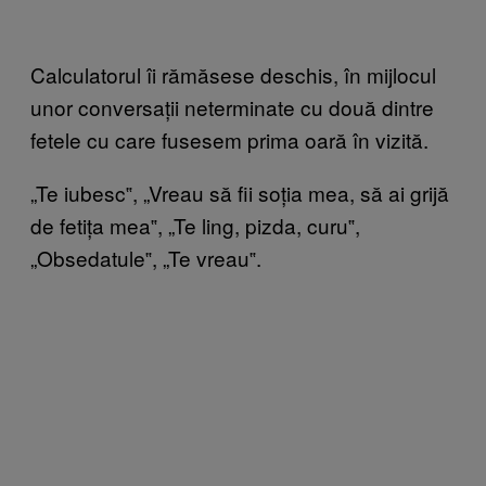
Calculatorul îi rămăsese deschis, în mijlocul
unor conversații neterminate cu două dintre
fetele cu care fusesem prima oară în vizită.
„Te iubesc‟, „Vreau să fii soția mea, să ai grijă
de fetița mea‟, „Te ling, pizda, curu‟,
„Obsedatule‟, „Te vreau‟.