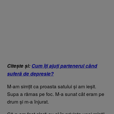
Citește și:
Cum îţi ajuţi partenerul când
suferă de depresie?
M-am simțit ca proasta satului și am ieșit.
Supa a rămas pe foc. M-a sunat cât eram pe
drum și m-a înjurat.
Că n-am fost clară cu el în privința unei relații,