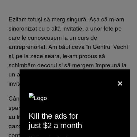
Ezitam totuși să merg singură. Așa că m-am
sincronizat cu o altă invitație, a unor fete pe
care le cunoscusem la un curs de
antreprenoriat. Am băut ceva în Centrul Vechi
și, pe la zece seara, le-am propus să
schimbăm decorul și să mergem împreună la
un artist boem. Trei dintre ele au acceptat
×
invitația, cu entuziasm.
Când am ajuns la el acasă, l-am găsit mai
spart decât noi toate la un loc. Cât timp fetele
Kill the ads for
au intrat în atmosferă, încurajate tacit și de
just $2 a month
gazdă, care le numea „animalelor‟, eu
contemplam cât de sinistru era decorul