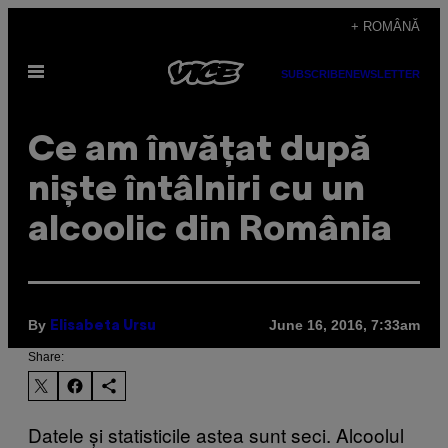
Skip
+ ROMÂNĂ
to
Open
content
SUBSCRIBE
NEWSLETTER
Menu
Ce am învățat după
niște întâlniri cu un
alcoolic din România
By
June 16, 2016, 7:33am
Elisabeta Ursu
Share:
Datele și statisticile astea sunt seci. Alcoolul