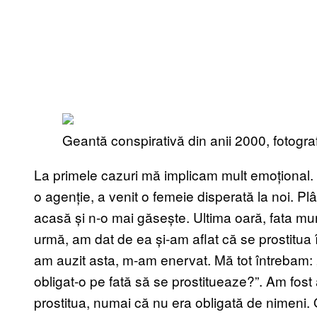
Geantă conspirativă din anii 2000, fotograf
La primele cazuri mă implicam mult emoțional
o agenție, a venit o femeie disperată la noi. Pl
acasă și n-o mai găsește. Ultima oară, fata munc
urmă, am dat de ea și-am aflat că se prostitua
am auzit asta, m-am enervat. Mă tot întrebam
obligat-o pe fată să se prostitueaze?”. Am fost ac
prostitua, numai că nu era obligată de nimeni.