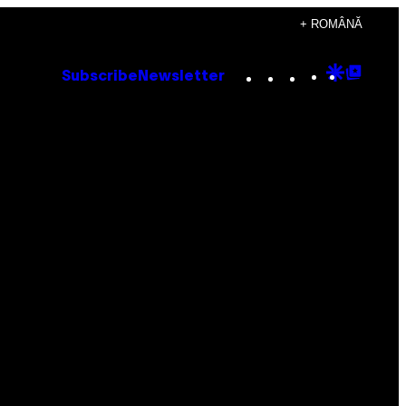
+ ROMÂNĂ
Instagram
TikTok
YouTube
Google
Goog
Subscribe
Newsletter
Discove
Top
Posts