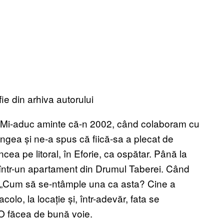
ie din arhiva autorului
. Mi-aduc aminte că-n 2002, când colaboram cu
ângea și ne-a spus că fiică-sa a plecat de
ea pe litoral, în Eforie, ca ospătar. Până la
 într-un apartament din Drumul Taberei. Când
: „Cum să se-ntâmple una ca asta? Cine a
olo, la locație și, într-adevăr, fata se
 O făcea de bună voie.