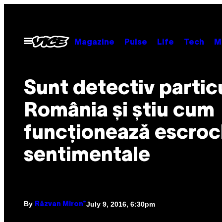
Skip
to
content
Open
Magazine
Pulse
Life
Tech
M
Menu
Sunt detectiv particu
România și știu cum
funcționează escroch
sentimentale
By
July 9, 2016, 6:30pm
Răzvan Miron*