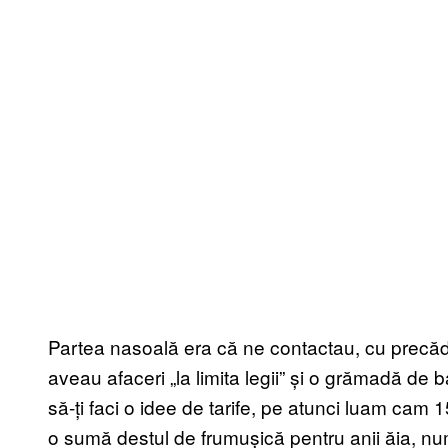
Partea nasoală era că ne contactau, cu precăd
aveau afaceri „la limita legii” și o grămadă de 
să-ți faci o idee de tarife, pe atunci luam ca
o sumă destul de frumușică pentru anii ăia, num