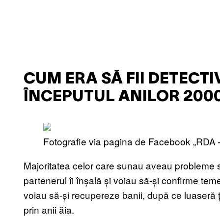
CUM ERA SĂ FII DETECT
ÎNCEPUTUL ANILOR 200
Fotografie via pagina de Facebook „RDA
Majoritatea celor care sunau aveau probleme 
partenerul îi înșală și voiau să-și confirme te
voiau să-și recupereze banii, după ce luaseră ț
prin anii ăia.