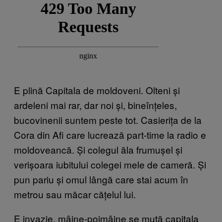
E plină Capitala de moldoveni. Olteni și
ardeleni mai rar, dar noi și, bineînțeles,
bucovinenii suntem peste tot. Casierița de la
Cora din Afi care lucrează part-time la radio e
moldoveancă. Și colegul ăla frumușel și
verișoara iubitului colegei mele de cameră. Și
pun pariu și omul lângă care stai acum în
metrou sau măcar cățelul lui.
E invazie, mâine-poimâine se mută capitala