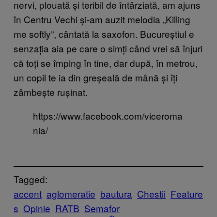
nervi, plouată și teribil de întârziată, am ajuns
în Centru Vechi și-am auzit melodia „Killing
me softly”, cântată la saxofon. Bucureștiul e
senzația aia pe care o simți când vrei să înjuri
că toți se împing în tine, dar după, în metrou,
un copil te ia din greșeală de mână și îți
zâmbește rușinat.
https://www.facebook.com/viceroma
nia/
Tagged:
accent
aglomeratie
bautura
Chestii
Feature
s
Opinie
RATB
Semafor