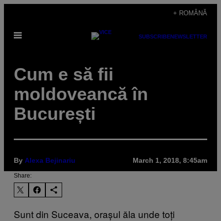
Skip
+ ROMÂNĂ
to
Open
content
SUBSCRIBE
NEWSLETTER
Menu
Cum e să fii
moldoveancă în
București
By
Alexa Bejinariu
March 1, 2018, 8:45am
Share:
Sunt din Suceava, orașul ăla unde toți