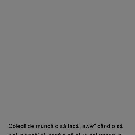
Colegii de muncă o să facă „aww” când o să
zici „oleacă” și, dacă o să ai un șef nașpa, o