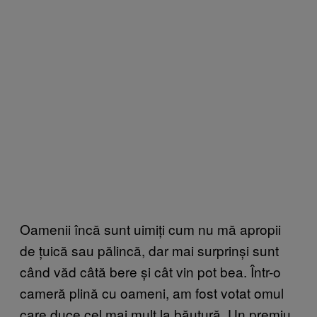
Oamenii încă sunt uimiți cum nu mă apropii
de țuică sau pălincă, dar mai surprinși sunt
când văd câtă bere și cât vin pot bea. Într-o
cameră plină cu oameni, am fost votat omul
care duce cel mai mult la băutură. Un premiu