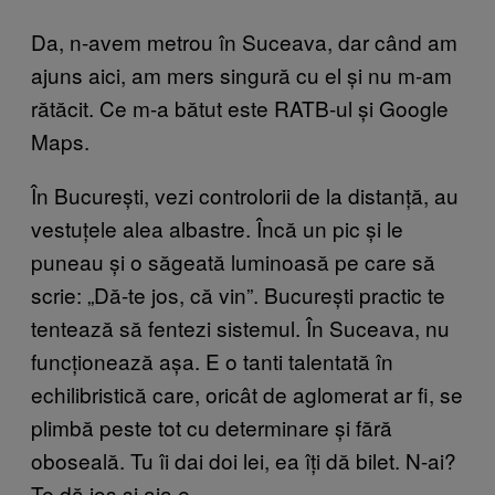
Da, n-avem metrou în Suceava, dar când am
ajuns aici, am mers singură cu el și nu m-am
rătăcit. Ce m-a bătut este RATB-ul și Google
Maps.
În București, vezi controlorii de la distanță, au
vestuțele alea albastre. Încă un pic și le
puneau și o săgeată luminoasă pe care să
scrie: „Dă-te jos, că vin”. București practic te
tentează să fentezi sistemul. În Suceava, nu
funcționează așa. E o tanti talentată în
echilibristică care, oricât de aglomerat ar fi, se
plimbă peste tot cu determinare și fără
oboseală. Tu îi dai doi lei, ea îți dă bilet. N-ai?
Te dă jos și aia e.