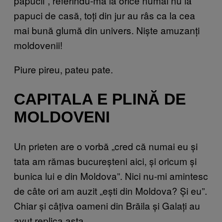
papucii”, referindu-mă la orice numai nu la
papuci de casă, toți din jur au râs ca la cea
mai bună glumă din univers. Niște amuzanți
moldovenii!
Piure pireu, pateu pate.
CAPITALA E PLINĂ DE
MOLDOVENI
Un prieten are o vorbă „cred că numai eu și
tata am rămas bucureșteni aici, și oricum și
bunica lui e din Moldova”. Nici nu-mi amintesc
de câte ori am auzit „ești din Moldova? Și eu”.
Chiar și câțiva oameni din Brăila și Galați au
avut replica asta.