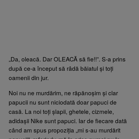
„Da, oleacă. Dar OLEACĂ să fie!!”. S-a prins
după ce-a început să râdă băiatul și toți
oamenii din jur.
Noi nu ne murdărim, ne răpănoșim și clar
papucii nu sunt niciodată doar papuci de
casă. La noi toți șlapii, ghetele, cizmele,
adidașii Nike sunt papuci. Iar de fiecare dată
când am spus propoziția „mi s-au murdărit