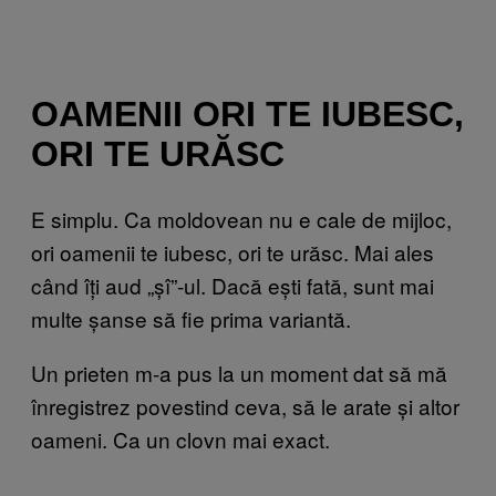
OAMENII ORI TE IUBESC,
ORI TE URĂSC
E simplu. Ca moldovean nu e cale de mijloc,
ori oamenii te iubesc, ori te urăsc. Mai ales
când îți aud „șî”-ul. Dacă ești fată, sunt mai
multe șanse să fie prima variantă.
Un prieten m-a pus la un moment dat să mă
înregistrez povestind ceva, să le arate și altor
oameni. Ca un clovn mai exact.