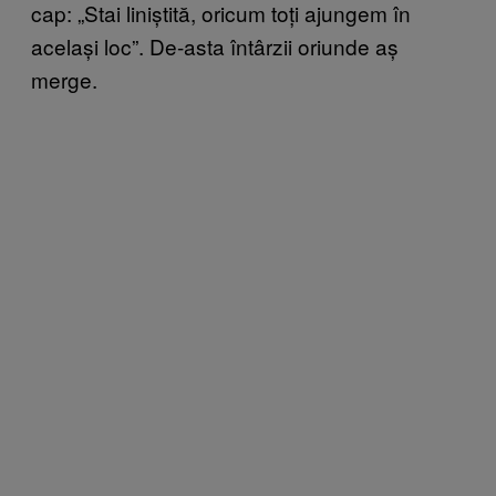
cap: „Stai liniștită, oricum toți ajungem în
același loc”. De-asta întârzii oriunde aș
merge.