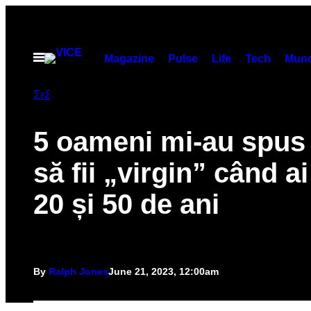
Skip
to
content
Open
Magazine
Pulse
Life
Tech
Munc
Menu
Σεξ
5 oameni mi-au spus
să fii „virgin” când ai
20 și 50 de ani
By
Ralph Jones
June 21, 2023, 12:00am