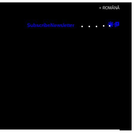
+ ROMÂNĂ
Instagram
TikTok
YouTube
Google
Googl
Subscribe
Newsletter
Discover
Top
Posts