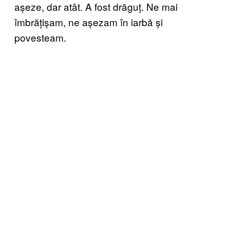
așeze, dar atât. A fost drăguț. Ne mai
îmbrățișam, ne așezam în iarbă și
povesteam.