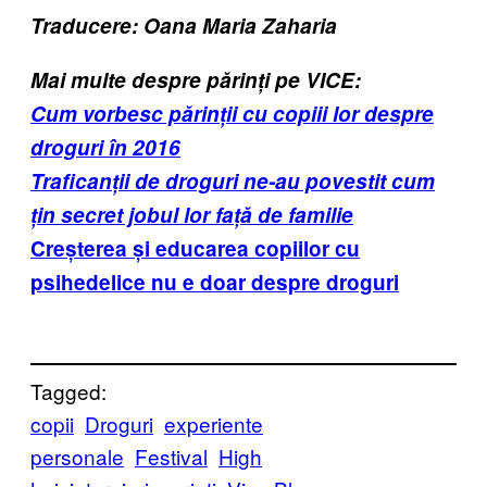
Traducere: Oana Maria Zaharia
Mai multe despre părinți pe VICE:
Cum vorbesc părinții cu copiii lor despre
droguri în 2016
Traficanții de droguri ne-au povestit cum
țin secret jobul lor față de familie
Creșterea și educarea copiilor cu
psihedelice nu e doar despre droguri
Tagged:
copii
Droguri
experiente
personale
Festival
High