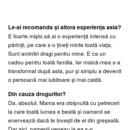
Le-ai recomanda și altora experiența asta?
E foarte mișto să ai o experiență intensă cu
părinții, pe care s-o țineți minte toată viața.
Sunt amintiri dragi pentru mine. E ca un
cadou pentru toată familia. Iar maică-mea s-a
transformat după asta, pur și simplu a devenit
o persoană mai iubitoare și mai caldă.
Din cauza drogurilor?
Da, absolut. Mama era obișnuită cu petreceri
la care toată lumea e beată și oamenii se
enervează dacă te lovești de ei din greșeală.
Dar aici, oamenii veneau la ea s-o