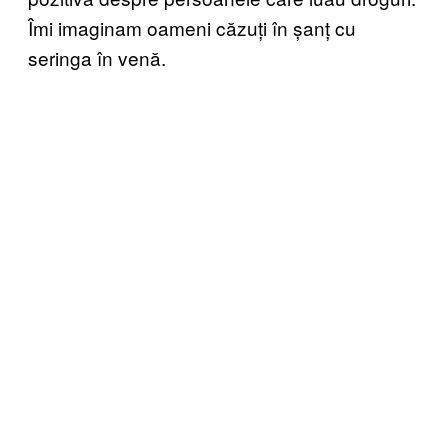
Îmi imaginam oameni căzuți în șanț cu
seringa în venă.