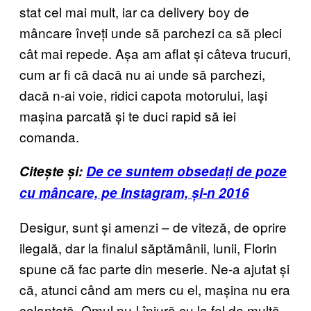
stat cel mai mult, iar ca delivery boy de
mâncare înveți unde să parchezi ca să pleci
cât mai repede. Așa am aflat și câteva trucuri,
cum ar fi că dacă nu ai unde să parchezi,
dacă n-ai voie, ridici capota motorului, lași
mașina parcată și te duci rapid să iei
comanda.
Citește și:
De ce suntem obsedați de poze
cu mâncare, pe Instagram, și-n 2016
Desigur, sunt și amenzi – de viteză, de oprire
ilegală, dar la finalul săptămânii, lunii, Florin
spune că fac parte din meserie. Ne-a ajutat și
că, atunci când am mers cu el, mașina nu era
colantată. Omul nu-l înjură cu la fel de multă