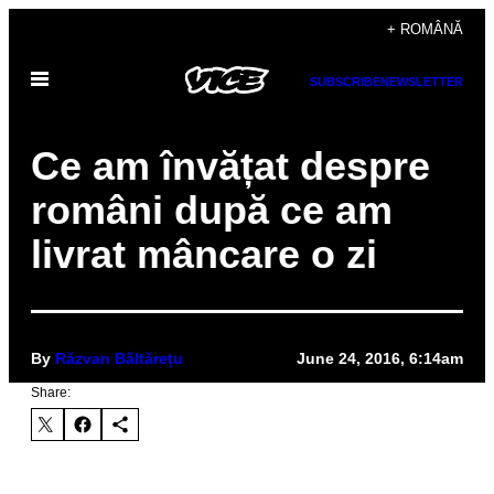
Skip
+ ROMÂNĂ
to
Open
content
SUBSCRIBE
NEWSLETTER
Menu
Ce am învățat despre
români după ce am
livrat mâncare o zi
By
Răzvan Băltărețu
June 24, 2016, 6:14am
Share: