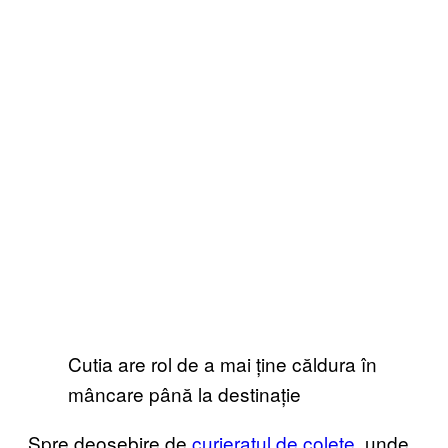
Cutia are rol de a mai ține căldura în
mâncare până la destinație
Spre deosebire de
curieratul de colete
, unde