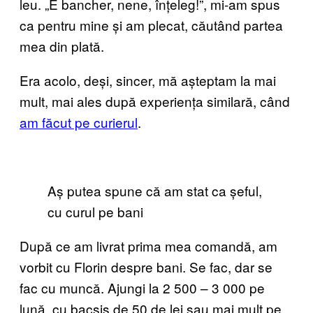
leu. „E bancher, nene, înțeleg!”, mi-am spus
ca pentru mine și am plecat, căutând partea
mea din plată.
Era acolo, deși, sincer, mă așteptam la mai
mult, mai ales după experiența similară, când
am făcut pe curierul
.
Aș putea spune că am stat ca șeful,
cu curul pe bani
După ce am livrat prima mea comandă, am
vorbit cu Florin despre bani. Se fac, dar se
fac cu muncă. Ajungi la 2 500 – 3 000 pe
lună, cu bacșiș de 50 de lei sau mai mult pe