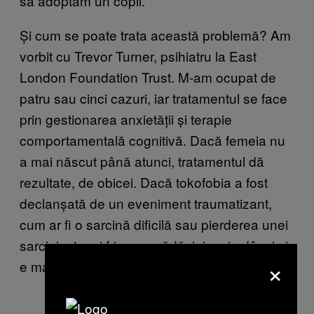
să adoptăm un copil.
“
Și cum se poate trata această problemă? Am
vorbit cu Trevor Turner, psihiatru la East
London Foundation Trust. M-am ocupat de
patru sau cinci cazuri, iar tratamentul se face
prin gestionarea anxietății și terapie
comportamentală cognitivă. Dacă femeia nu
a mai născut până atunci, tratamentul dă
rezultate, de obicei. Dacă tokofobia a fost
declanșată de un eveniment traumatizant,
cum ar fi o sarcină dificilă sau pierderea unei
sarcini, atunci frica are rădăcini mai adânci și
×
e mai greu de calmat.
”