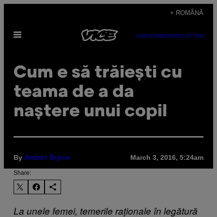
Skip
+ ROMÂNĂ
to
Open
content
SUBSCRIBE
NEWSLETTER
Menu
Cum e să trăiești cu
teama de a da
naștere unui copil
By
March 3, 2016, 5:24am
Amber Bryce
Share:
La unele femei, temerile raționale în legătură