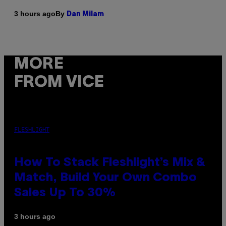
By
3 hours ago
Dan Milam
MORE
FROM VICE
FLESHLIGHT
How To Stack Fleshlight’s Mix &
Match, Build Your Own Combo
Sales Up To 30%
3 hours ago