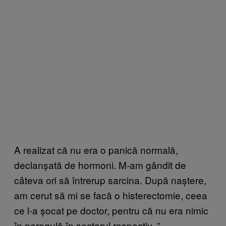
A realizat c
ă nu era o panică normală,
declanșată de hormoni. M-am gândit de
câteva ori să întrerup sarcina. După naștere,
am cerut să mi se facă o histerectomie, ceea
ce l-a șocat pe doctor, pentru că nu era nimic
în neregulă în sectorul respectiv.
”