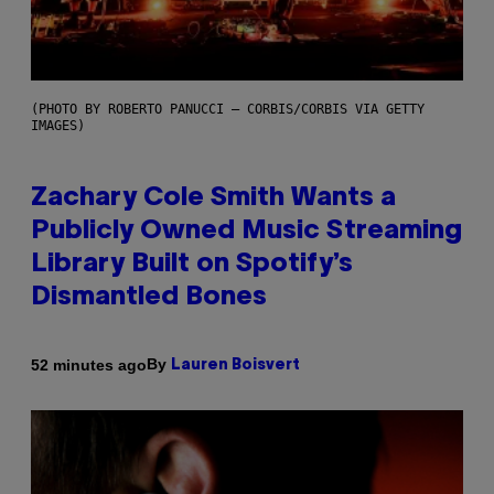
(PHOTO BY ROBERTO PANUCCI – CORBIS/CORBIS VIA GETTY
IMAGES)
Zachary Cole Smith Wants a
Publicly Owned Music Streaming
Library Built on Spotify’s
Dismantled Bones
By
52 minutes ago
Lauren Boisvert