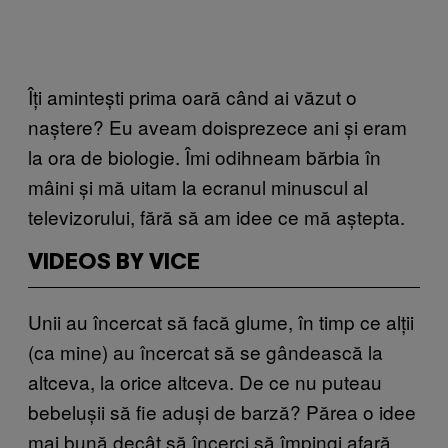
Îți amintești prima oară când ai văzut o
naștere? Eu aveam doisprezece ani și eram
la ora de biologie. Îmi odihneam bărbia în
mâini și mă uitam la ecranul minuscul al
televizorului, fără să am idee ce mă aștepta.
VIDEOS BY VICE
Unii au încercat să facă glume, în timp ce alții
(ca mine) au încercat să se gândească la
altceva, la orice altceva. De ce nu puteau
bebelușii să fie aduși de barză? Părea o idee
mai bună decât să încerci să împingi afară