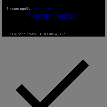
By
5 hours ago
Caleb Catlin
VICE
MEDIA
INSTAGRAM
TIKTOK
YOUTUBE
© 2026 VICE DIGITAL PUBLISHING, LLC