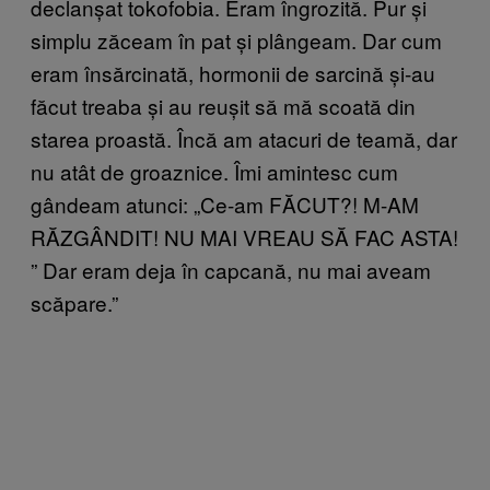
declanșat tokofobia. Eram îngrozită. Pur și
simplu zăceam în pat și plângeam. Dar cum
eram însărcinată, hormonii de sarcină și-au
făcut treaba și au reușit să mă scoată din
starea proastă. Încă am atacuri de teamă, dar
nu atât de groaznice. Îmi amintesc cum
gândeam atunci:
„
Ce-am FĂCUT?! M-AM
RĂZGÂNDIT! NU MAI VREAU SĂ FAC ASTA!
”
Dar eram deja în capcană, nu mai aveam
scăpare.
”