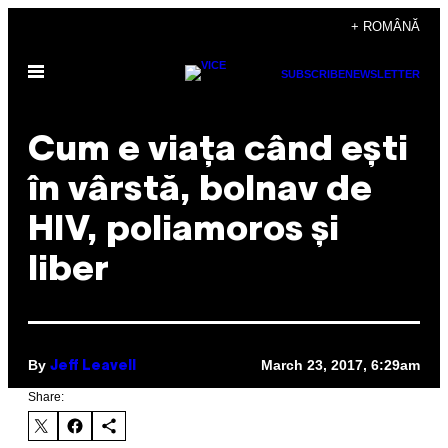
Skip
+ ROMÂNĂ
to
Open
content
SUBSCRIBE
NEWSLETTER
Menu
Cum e viața când ești
în vârstă, bolnav de
HIV, poliamoros și
liber
By
March 23, 2017, 6:29am
Jeff Leavell
Share: