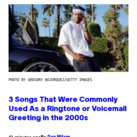
PHOTO BY GREGORY BOJORQUEZ/GETTY IMAGES
3 Songs That Were Commonly
Used As a Ringtone or Voicemail
Greeting in the 2000s
By
41 minutes ago