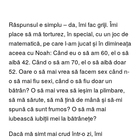
Răspunsul e simplu – da, îmi fac griji. Îmi
place să mă torturez, în special, cu un joc de
matematică, pe care l-am jucat și în dimineața
aceea cu Noah: Când eu o să am 60, el o să
aibă 42. Când o să am 70, el o să aibă doar
52. Oare o să mai vrea să facem sex când n-
o să mai fiu sexi, când o să fiu doar un
bătrân? O să mai vrea să ieșim la plimbare,
să mă sărute, să mă țină de mână și să-mi
spună că sunt frumos? O să mă mai
iubească iubiții mei la bătrânețe?
Dacă mă simt mai crud într-o zi, îmi