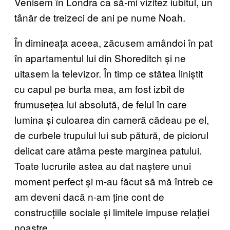
Venisem în Londra ca să-mi vizitez iubitul, un
tânăr de treizeci de ani pe nume Noah.
În dimineața aceea, zăcusem amândoi în pat
în apartamentul lui din Shoreditch și ne
uitasem la televizor. În timp ce stătea liniștit
cu capul pe burta mea, am fost izbit de
frumusețea lui absolută, de felul în care
lumina și culoarea din cameră cădeau pe el,
de curbele trupului lui sub pătură, de piciorul
delicat care atârna peste marginea patului.
Toate lucrurile astea au dat naștere unui
moment perfect și m-au făcut să mă întreb ce
am deveni dacă n-am ține cont de
construcțiile sociale și limitele impuse relației
noastre.