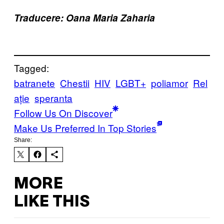
Traducere: Oana Maria Zaharia
Tagged:
batranete
Chestii
HIV
LGBT+
poliamor
Rel
ație
speranta
Follow Us On Discover
Make Us Preferred In Top Stories
Share:
MORE
LIKE THIS