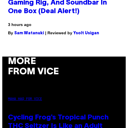
Gaming Rig, And Soundbar In
One Box (Deal Alert!)
3 hours ago
By
| Reviewed by
Sam Watanuki
Ysolt Usigan
MORE
FROM VICE
MAHA HAQ FOR VICE
Cycling Frog’s Tropical Punch
THC Seltzer Is Like an Adult