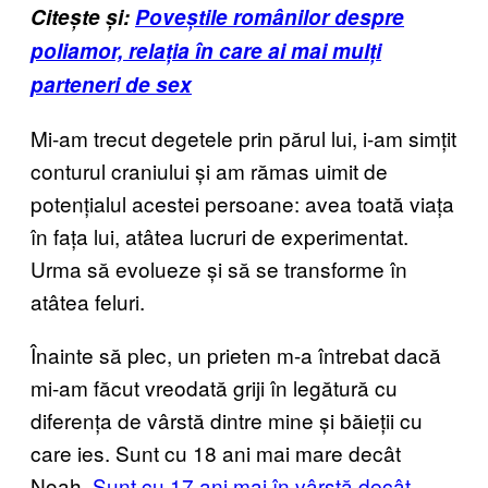
Citește și:
Poveștile românilor despre
poliamor, relația în care ai mai mulți
parteneri de sex
Mi-am trecut degetele prin părul lui, i-am simțit
conturul craniului și am rămas uimit de
potențialul acestei persoane: avea toată viața
în fața lui, atâtea lucruri de experimentat.
Urma să evolueze și să se transforme în
atâtea feluri.
Înainte să plec, un prieten m-a întrebat dacă
mi-am făcut vreodată griji în legătură cu
diferența de vârstă dintre mine și băieții cu
care ies. Sunt cu 18 ani mai mare decât
Noah.
Sunt cu 17 ani mai în vârstă decât