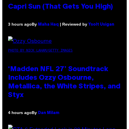
Capri Sun (That Gets You High)
By
| Reviewed by
3 hours ago
Maha Haq
Ysolt Usigan
PHOTO BY NICK LAHAM/GETTY IMAGES
‘Madden NFL 27’ Soundtrack
Includes Ozzy Osbourne,
Metallica, the White Stripes, and
Styx
By
4 hours ago
Dan Milam