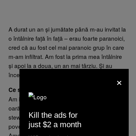
A durat un an și jumătate până m-au invitat la
o întâlnire față în față – erau foarte paranoici,
cred că au fost cel mai paranoic grup în care
m-am infiltrat. Am fost la prima mea întâlnire
și apoi la a doua, un an mai târziu. Și au
început să mă accepte abia de la a doua.
×
Ce s-a întâmplat la a doua întâlnire?
Am intrat în subiect mai agresiv decât prima
oară. Am cunoscut un individ care era
Kill the ads for
steward pe avion și a început să
just $2 a month
povestească despre cum zbura gratis cu
American Airlines peste mări și țări ca să facă