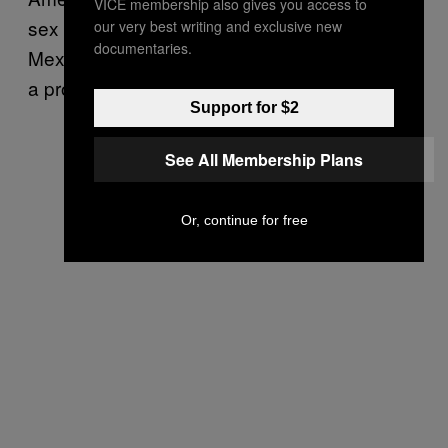
VICE membership also gives you access to
sex cu băieței în Tailanda și cum zbura în
our very best writing and exclusive new
documentaries.
Mexic ca să facă sex cu băieței din Mexic. Mi-
a propus și mie să merg cu el.
Support for $2
See All Membership Plans
Or, continue for free