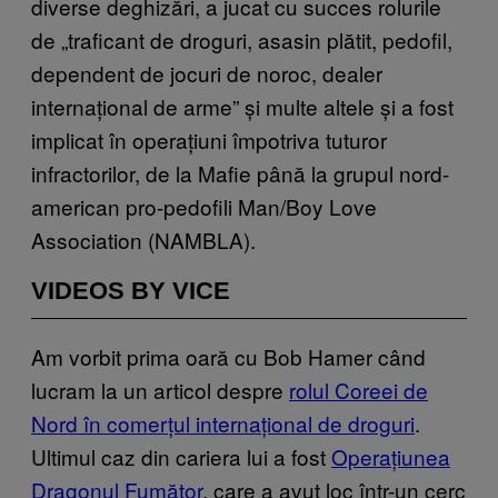
diverse deghizări, a jucat cu succes rolurile
de „traficant de droguri, asasin plătit, pedofil,
dependent de jocuri de noroc, dealer
internațional de arme
”
și multe altele și a fost
implicat în operațiuni împotriva tuturor
infractorilor, de la Mafie până la grupul nord-
american pro-pedofili Man/Boy Love
Association (NAMBLA).
VIDEOS BY VICE
Am vorbit prima oară cu Bob Hamer când
lucram la un articol despre
rolul Coreei de
Nord în comerțul internațional de droguri
.
Ultimul caz din cariera lui a fost
Operațiunea
Dragonul Fumător
, care a avut loc într-un cerc