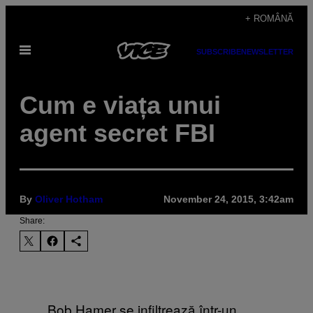
Skip
+ ROMÂNĂ
to
Open
content
SUBSCRIBE
NEWSLETTER
Menu
​Cum e viața unui
agent secret FBI
By
Oliver Hotham
November 24, 2015, 3:42am
Share:
Bob Hamer se infiltrează într-un