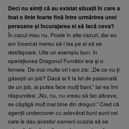
Deci nu simți că au existat situații în care a
fost o linie foarte fină între urmărirea unei
persoane și încurajarea ei să facă ceva?
În cazul meu nu. Poate în alte cazuri, dar eu
am încercat mereu să-i las pe ei să se
desfășoare. Uite un exemplu bun: în
operațiunea Dragonul Fumător era și o
femeie. De mai multe ori i-am zis: „De ce nu-ți
găsești un job? Dacă ai fi la fel de pasionată
de un job, ai putea face mulți bani.” Iar ea îmi
răspundea: „Nu, nu, nu vreau să fac altceva,
se câștigă mult mai bine din droguri.” Cred că
agenții undercover cu adevărat buni sunt cei
care le dau acestor oameni ocazia să se