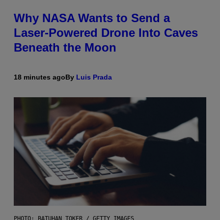
Why NASA Wants to Send a
Laser-Powered Drone Into Caves
Beneath the Moon
18 minutes ago
By
Luis Prada
PHOTO: BATUHAN TOKER / GETTY IMAGES