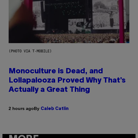
(PHOTO VIA T-MOBILE)
Monoculture is Dead, and
Lollapalooza Proved Why That’s
Actually a Great Thing
By
2 hours ago
Caleb Catlin