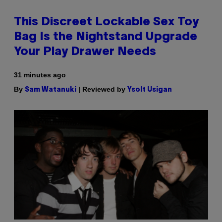
This Discreet Lockable Sex Toy
Bag Is the Nightstand Upgrade
Your Play Drawer Needs
31 minutes ago
By
| Reviewed by
Sam Watanuki
Ysolt Usigan