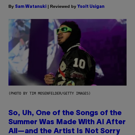
By
| Reviewed by
Sam Watanuki
Ysolt Usigan
(PHOTO BY TIM MOSENFELDER/GETTY IMAGES)
So, Uh, One of the Songs of the
Summer Was Made With AI After
All—and the Artist Is Not Sorry