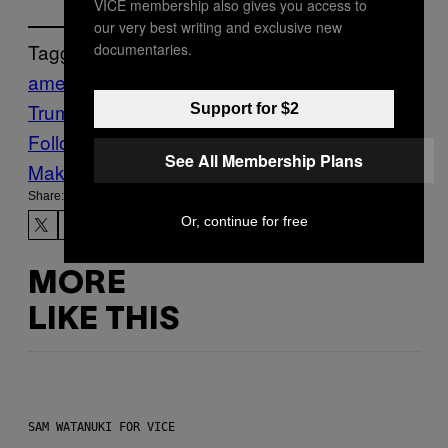
VICE membership also gives you access to
our very best writing and exclusive new
Tagged:
documentaries.
america
campanie electorala
Donald
Trump
presedinte
Știri
Trump
Vice Blog
Support for $2
Follow Us On Discover
See All Membership Plans
Make Us Preferred In Top Stories
Share:
Or, continue for free
MORE
LIKE THIS
SAM WATANUKI FOR VICE