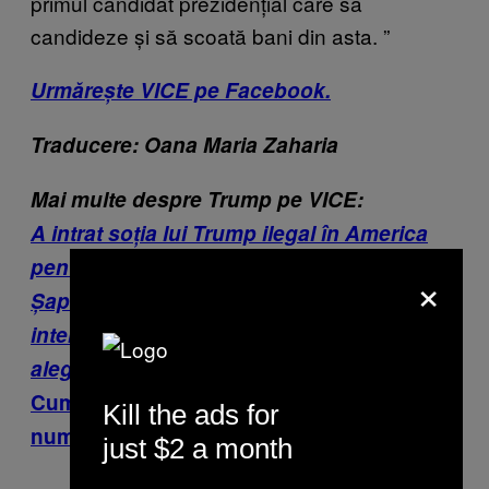
primul candidat prezidențial care să
candideze și să scoată bani din asta.
”
Urmărește VICE pe Facebook.
Traducere: Oana Maria Zaharia
Mai multe despre Trump pe VICE:
A intrat soția lui Trump ilegal în America
pentru o ședință foto nud?
×
Șapte motive pentru care ar trebui să te
intereseze, ca român, dacă Trump câștigă
alegerile
Cum au ajuns americanii să se lovească în
Kill the ads for
numele lui Donald Trump
just $2 a month