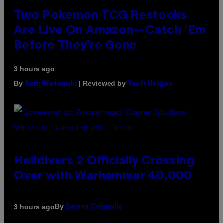
Two Pokemon TCG Restocks
Are Live On Amazon—Catch ‘Em
Before They’re Gone
3 hours ago
By
| Reviewed by
Sam Watanuki
Ysolt Usigan
SCREENSHOT: ARROWHEAD GAME STUDIOS
Helldivers 2 Officially Crossing
Over with Warhammer 40,000
By
3 hours ago
Denny Connolly