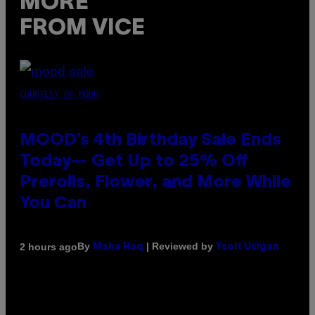
MORE
FROM VICE
COURTESY OF MOOD
MOOD’s 4th Birthday Sale Ends
Today— Get Up to 25% Off
Prerolls, Flower, and More While
You Can
By
| Reviewed by
2 hours ago
Maha Haq
Ysolt Usigan