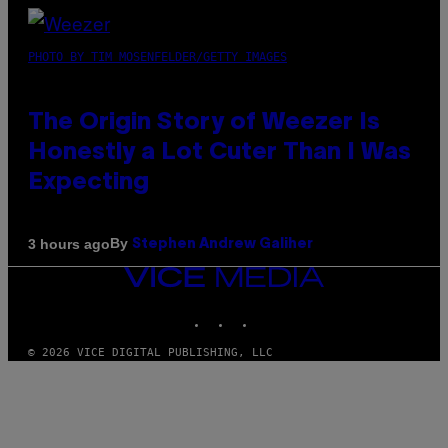
PHOTO BY TIM MOSENFELDER/GETTY IMAGES
The Origin Story of Weezer Is
Honestly a Lot Cuter Than I Was
Expecting
By
3 hours ago
Stephen Andrew Galiher
VICE
MEDIA
INSTAGRAM
TIKTOK
YOUTUBE
© 2026 VICE DIGITAL PUBLISHING, LLC