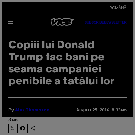
Skip
+ ROMÂNĂ
to
Open
content
SUBSCRIBE
NEWSLETTER
Menu
Copiii lui Donald
Trump fac bani pe
seama campaniei
penibile a tatălui lor
By
August 25, 2016, 8:33am
Alex Thompson
Share: