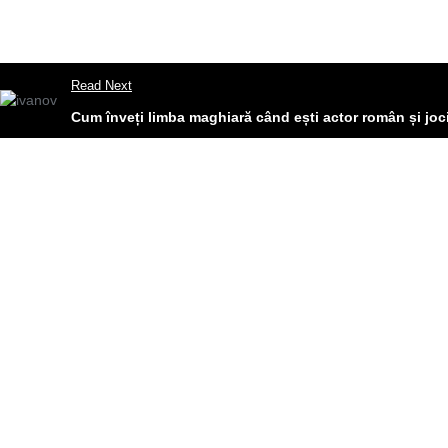
Read Next
Cum înveți limba maghiară când ești actor român și joc